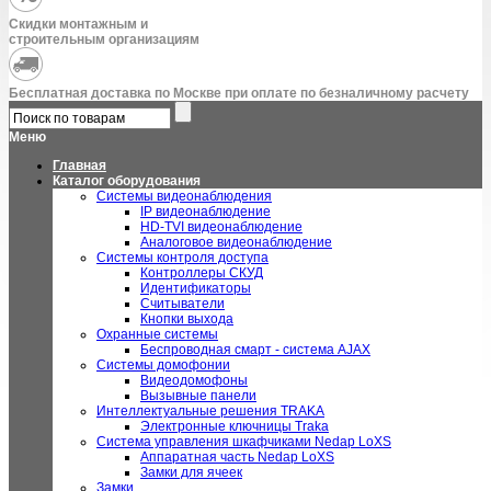
Скидки монтажным и
строительным организациям
Бесплатная доставка по Москве при оплате по безналичному расчету
Меню
Главная
Каталог оборудования
Системы видеонаблюдения
IP видеонаблюдение
HD-TVI видеонаблюдение
Аналоговое видеонаблюдение
Системы контроля доступа
Контроллеры СКУД
Идентификаторы
Считыватели
Кнопки выхода
Охранные системы
Беспроводная смарт - система AJAX
Системы домофонии
Видеодомофоны
Вызывные панели
Интеллектуальные решения TRAKA
Электронные ключницы Traka
Система управления шкафчиками Nedap LoXS
Аппаратная часть Nedap LoXS
Замки для ячеек
Замки