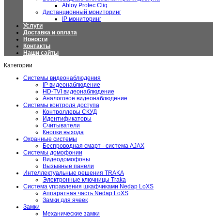
Abloy Protec Cliq
Дистанционный мониторинг
IP мониторинг
Услуги
Доставка и оплата
Новости
Контакты
Наши сайты
Категории
Системы видеонаблюдения
IP видеонаблюдение
HD-TVI видеонаблюдение
Аналоговое видеонаблюдение
Системы контроля доступа
Контроллеры СКУД
Идентификаторы
Считыватели
Кнопки выхода
Охранные системы
Беспроводная смарт - система AJAX
Системы домофонии
Видеодомофоны
Вызывные панели
Интеллектуальные решения TRAKA
Электронные ключницы Traka
Система управления шкафчиками Nedap LoXS
Аппаратная часть Nedap LoXS
Замки для ячеек
Замки
Механические замки