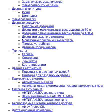
Замки электромеханические
Электромагнитные замки
Дверная фурнитура
Ручки
Цилиндры
Электрозащелки
Дверные доводчики
Напольные доводчики
Доводчики с максимальным весом двери до 80 кг
Доводчики с максимальным весом двери до 160 кг
Доводчики скрытого монтажа
Монтажные пластины и аксессуары
Тяговые устройства
Дверные координаторы
Турникеты
Калитки
Ограждения
Турникеты
Картоприёмники
Дверная автоматика
Приводы для распашных дверей
Приводы для раздвижных дверей
Парковочные системы
Автоматические цепи
Автоматическая система организации парковочных мест
Системы антипаника
АНТИПАНИКА врезного типа
Замки механические АНТИПАНИКА
АНТИПАНИКА накладного типа
Беспроводные системы контроля доступа
Abloy Protec Cliq
Дистанционный мониторинг