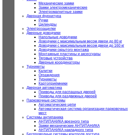
Механические замки
Замки электромеханические
Электромагнитные замки
Дверная фурнитура
Ручки
Цилиндры
Электрозащелки
Дверные доводчики
Напольные доводчики
Доводчики с максимальным весом двери до 80 кг
Доводчики с максимальным весом двери до 160 кг
Доводчики скрытого монтажа
Монтажные пластины и аксессуары
Тяговые устройства
Дверные координаторы
Турникеты
Калитки
Ограждения
Турникеты
Картоприёмники
Дверная автоматика
Приводы для распашных дверей
Приводы для раздвижных дверей
Парковочные системы
Автоматические цепи
Автоматическая система организации парковочных
мест
Системы антипаника
АНТИПАНИКА врезного типа
Замки механические АНТИПАНИКА
АНТИПАНИКА накладного типа
Беспроводные системы контроля доступа