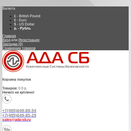
Валюта
£ - British Pound
€ - Euro
$ - US Dollar
р. - Рубль
Главная
Вход
или
Регистрация
Закладки (0)
Сравнение товаров
Корзина покупок
Товаров:
0
0 р.
Ничего не куплено!
+7(495)649-89-54
+7(495)649-85-29
sales@ada-sb.ru