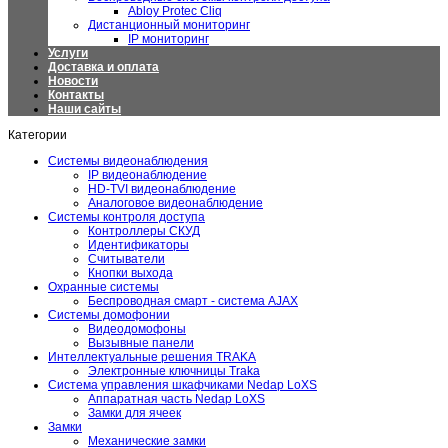
Abloy Protec Cliq
Дистанционный мониторинг
IP мониторинг
Услуги
Доставка и оплата
Новости
Контакты
Наши сайты
Категории
Системы видеонаблюдения
IP видеонаблюдение
HD-TVI видеонаблюдение
Аналоговое видеонаблюдение
Системы контроля доступа
Контроллеры СКУД
Идентификаторы
Считыватели
Кнопки выхода
Охранные системы
Беспроводная смарт - система AJAX
Системы домофонии
Видеодомофоны
Вызывные панели
Интеллектуальные решения TRAKA
Электронные ключницы Traka
Система управления шкафчиками Nedap LoXS
Аппаратная часть Nedap LoXS
Замки для ячеек
Замки
Механические замки