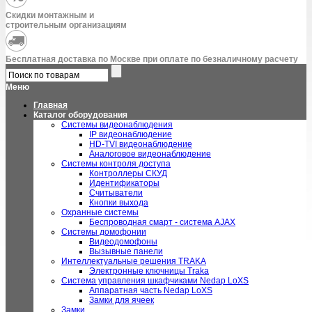
Скидки монтажным и
строительным организациям
Бесплатная доставка по Москве при оплате по безналичному расчету
Меню
Главная
Каталог оборудования
Системы видеонаблюдения
IP видеонаблюдение
HD-TVI видеонаблюдение
Аналоговое видеонаблюдение
Системы контроля доступа
Контроллеры СКУД
Идентификаторы
Считыватели
Кнопки выхода
Охранные системы
Беспроводная смарт - система AJAX
Системы домофонии
Видеодомофоны
Вызывные панели
Интеллектуальные решения TRAKA
Электронные ключницы Traka
Система управления шкафчиками Nedap LoXS
Аппаратная часть Nedap LoXS
Замки для ячеек
Замки