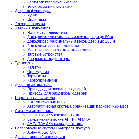
Замки электромеханические
Электромагнитные замки
Дверная фурнитура
Ручки
Цилиндры
Электрозащелки
Дверные доводчики
Напольные доводчики
Доводчики с максимальным весом двери до 80 кг
Доводчики с максимальным весом двери до 160 кг
Доводчики скрытого монтажа
Монтажные пластины и аксессуары
Тяговые устройства
Дверные координаторы
Турникеты
Калитки
Ограждения
Турникеты
Картоприёмники
Дверная автоматика
Приводы для распашных дверей
Приводы для раздвижных дверей
Парковочные системы
Автоматические цепи
Автоматическая система организации парковочных мест
Системы антипаника
АНТИПАНИКА врезного типа
Замки механические АНТИПАНИКА
АНТИПАНИКА накладного типа
Беспроводные системы контроля доступа
Abloy Protec Cliq
Дистанционный мониторинг