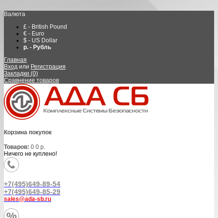
Валюта
£ - British Pound
€ - Euro
$ - US Dollar
р. - Рубль
Главная
Вход
или
Регистрация
Закладки (0)
Сравнение товаров
Корзина покупок
Товаров:
0
0 р.
Ничего не куплено!
+7(495)649-89-54
+7(495)649-85-29
sales@ada-sb.ru