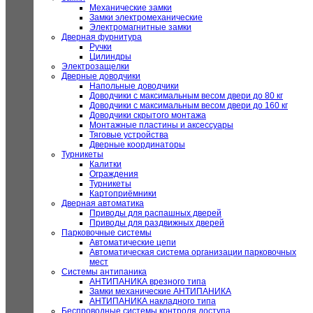
Механические замки
Замки электромеханические
Электромагнитные замки
Дверная фурнитура
Ручки
Цилиндры
Электрозащелки
Дверные доводчики
Напольные доводчики
Доводчики с максимальным весом двери до 80 кг
Доводчики с максимальным весом двери до 160 кг
Доводчики скрытого монтажа
Монтажные пластины и аксессуары
Тяговые устройства
Дверные координаторы
Турникеты
Калитки
Ограждения
Турникеты
Картоприёмники
Дверная автоматика
Приводы для распашных дверей
Приводы для раздвижных дверей
Парковочные системы
Автоматические цепи
Автоматическая система организации парковочных
мест
Системы антипаника
АНТИПАНИКА врезного типа
Замки механические АНТИПАНИКА
АНТИПАНИКА накладного типа
Беспроводные системы контроля доступа