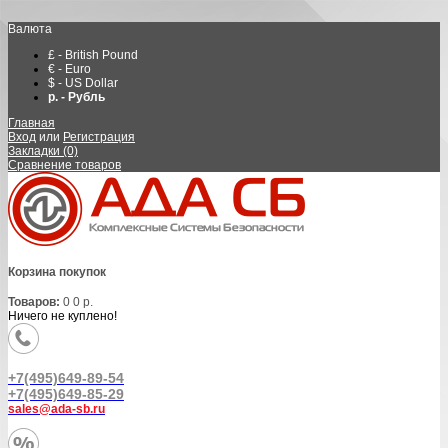
Валюта
£ - British Pound
€ - Euro
$ - US Dollar
р. - Рубль
Главная
Вход
или
Регистрация
Закладки (0)
Сравнение товаров
Корзина покупок
Товаров:
0
0 р.
Ничего не куплено!
+7(495)649-89-54
+7(495)649-85-29
sales@ada-sb.ru