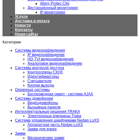
Abloy Protec Cliq
Дистанционный мониторинг
IP мониторинг
Услуги
Доставка и оплата
Новости
Контакты
Наши сайты
Категории
Системы видеонаблюдения
IP видеонаблюдение
HD-TVI видеонаблюдение
Аналоговое видеонаблюдение
Системы контроля доступа
Контроллеры СКУД
Идентификаторы
Считыватели
Кнопки выхода
Охранные системы
Беспроводная смарт - система AJAX
Системы домофонии
Видеодомофоны
Вызывные панели
Интеллектуальные решения TRAKA
Электронные ключницы Traka
Система управления шкафчиками Nedap LoXS
Аппаратная часть Nedap LoXS
Замки для ячеек
Замки
Механические замки