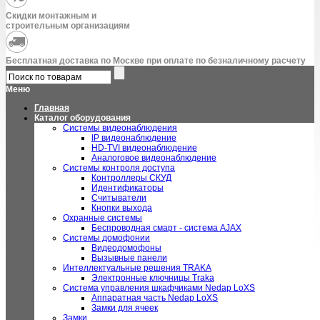
Скидки монтажным и
строительным организациям
Бесплатная доставка по Москве при оплате по безналичному расчету
Меню
Главная
Каталог оборудования
Системы видеонаблюдения
IP видеонаблюдение
HD-TVI видеонаблюдение
Аналоговое видеонаблюдение
Системы контроля доступа
Контроллеры СКУД
Идентификаторы
Считыватели
Кнопки выхода
Охранные системы
Беспроводная смарт - система AJAX
Системы домофонии
Видеодомофоны
Вызывные панели
Интеллектуальные решения TRAKA
Электронные ключницы Traka
Система управления шкафчиками Nedap LoXS
Аппаратная часть Nedap LoXS
Замки для ячеек
Замки