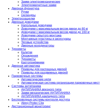
Замки электромеханические
Электромагнитные замки
Дверная фурнитура
Ручки
Цилиндры
Электрозащелки
Дверные доводчики
Напольные доводчики
Доводчики с максимальным весом двери до 80 кг
Доводчики с максимальным весом двери до 160 кг
Доводчики скрытого монтажа
Монтажные пластины и аксессуары
Тяговые устройства
Дверные координаторы
Турникеты
Калитки
Ограждения
Турникеты
Картоприёмники
Дверная автоматика
Приводы для распашных дверей
Приводы для раздвижных дверей
Парковочные системы
Автоматические цепи
Автоматическая система организации парковочных мест
Системы антипаника
АНТИПАНИКА врезного типа
Замки механические АНТИПАНИКА
АНТИПАНИКА накладного типа
Беспроводные системы контроля доступа
Abloy Protec Cliq
Дистанционный мониторинг