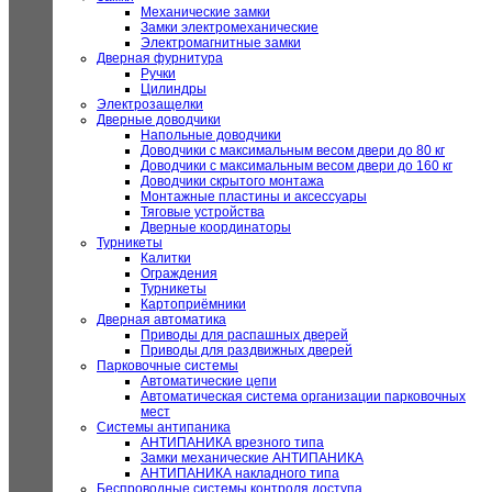
Механические замки
Замки электромеханические
Электромагнитные замки
Дверная фурнитура
Ручки
Цилиндры
Электрозащелки
Дверные доводчики
Напольные доводчики
Доводчики с максимальным весом двери до 80 кг
Доводчики с максимальным весом двери до 160 кг
Доводчики скрытого монтажа
Монтажные пластины и аксессуары
Тяговые устройства
Дверные координаторы
Турникеты
Калитки
Ограждения
Турникеты
Картоприёмники
Дверная автоматика
Приводы для распашных дверей
Приводы для раздвижных дверей
Парковочные системы
Автоматические цепи
Автоматическая система организации парковочных
мест
Системы антипаника
АНТИПАНИКА врезного типа
Замки механические АНТИПАНИКА
АНТИПАНИКА накладного типа
Беспроводные системы контроля доступа