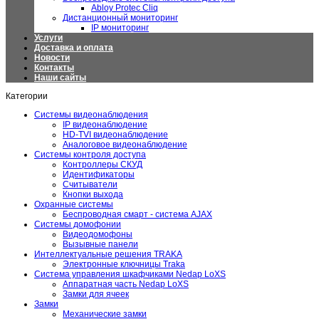
Abloy Protec Cliq
Дистанционный мониторинг
IP мониторинг
Услуги
Доставка и оплата
Новости
Контакты
Наши сайты
Категории
Системы видеонаблюдения
IP видеонаблюдение
HD-TVI видеонаблюдение
Аналоговое видеонаблюдение
Системы контроля доступа
Контроллеры СКУД
Идентификаторы
Считыватели
Кнопки выхода
Охранные системы
Беспроводная смарт - система AJAX
Системы домофонии
Видеодомофоны
Вызывные панели
Интеллектуальные решения TRAKA
Электронные ключницы Traka
Система управления шкафчиками Nedap LoXS
Аппаратная часть Nedap LoXS
Замки для ячеек
Замки
Механические замки