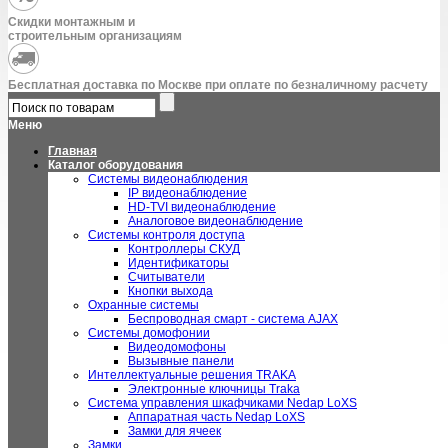
Скидки монтажным и
строительным организациям
Бесплатная доставка по Москве при оплате по безналичному расчету
Меню
Главная
Каталог оборудования
Системы видеонаблюдения
IP видеонаблюдение
HD-TVI видеонаблюдение
Аналоговое видеонаблюдение
Системы контроля доступа
Контроллеры СКУД
Идентификаторы
Считыватели
Кнопки выхода
Охранные системы
Беспроводная смарт - система AJAX
Системы домофонии
Видеодомофоны
Вызывные панели
Интеллектуальные решения TRAKA
Электронные ключницы Traka
Система управления шкафчиками Nedap LoXS
Аппаратная часть Nedap LoXS
Замки для ячеек
Замки