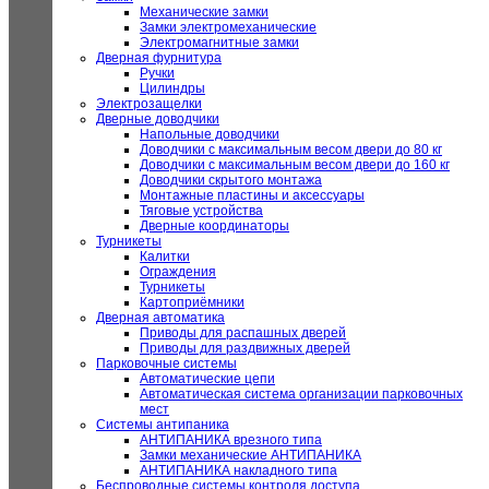
Механические замки
Замки электромеханические
Электромагнитные замки
Дверная фурнитура
Ручки
Цилиндры
Электрозащелки
Дверные доводчики
Напольные доводчики
Доводчики с максимальным весом двери до 80 кг
Доводчики с максимальным весом двери до 160 кг
Доводчики скрытого монтажа
Монтажные пластины и аксессуары
Тяговые устройства
Дверные координаторы
Турникеты
Калитки
Ограждения
Турникеты
Картоприёмники
Дверная автоматика
Приводы для распашных дверей
Приводы для раздвижных дверей
Парковочные системы
Автоматические цепи
Автоматическая система организации парковочных
мест
Системы антипаника
АНТИПАНИКА врезного типа
Замки механические АНТИПАНИКА
АНТИПАНИКА накладного типа
Беспроводные системы контроля доступа