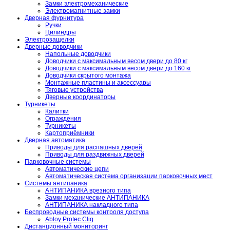
Замки электромеханические
Электромагнитные замки
Дверная фурнитура
Ручки
Цилиндры
Электрозащелки
Дверные доводчики
Напольные доводчики
Доводчики с максимальным весом двери до 80 кг
Доводчики с максимальным весом двери до 160 кг
Доводчики скрытого монтажа
Монтажные пластины и аксессуары
Тяговые устройства
Дверные координаторы
Турникеты
Калитки
Ограждения
Турникеты
Картоприёмники
Дверная автоматика
Приводы для распашных дверей
Приводы для раздвижных дверей
Парковочные системы
Автоматические цепи
Автоматическая система организации парковочных мест
Системы антипаника
АНТИПАНИКА врезного типа
Замки механические АНТИПАНИКА
АНТИПАНИКА накладного типа
Беспроводные системы контроля доступа
Abloy Protec Cliq
Дистанционный мониторинг