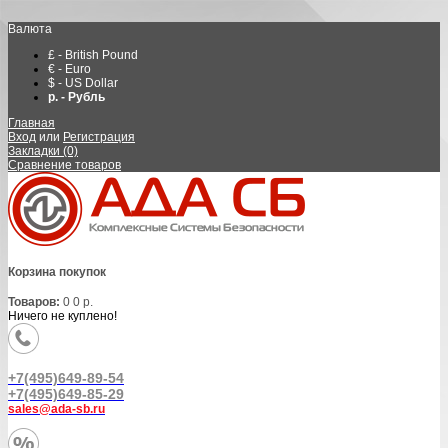
Валюта
£ - British Pound
€ - Euro
$ - US Dollar
р. - Рубль
Главная
Вход
или
Регистрация
Закладки (0)
Сравнение товаров
Корзина покупок
Товаров:
0
0 р.
Ничего не куплено!
+7(495)649-89-54
+7(495)649-85-29
sales@ada-sb.ru