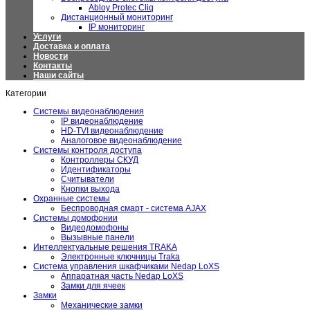
Abloy Protec Cliq
Дистанционный мониторинг
IP мониторинг
Услуги
Доставка и оплата
Новости
Контакты
Наши сайты
Категории
Системы видеонаблюдения
IP видеонаблюдение
HD-TVI видеонаблюдение
Аналоговое видеонаблюдение
Системы контроля доступа
Контроллеры СКУД
Идентификаторы
Считыватели
Кнопки выхода
Охранные системы
Беспроводная смарт - система AJAX
Системы домофонии
Видеодомофоны
Вызывные панели
Интеллектуальные решения TRAKA
Электронные ключницы Traka
Система управления шкафчиками Nedap LoXS
Аппаратная часть Nedap LoXS
Замки для ячеек
Замки
Механические замки