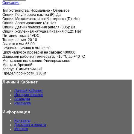
Описание
Тип Устройства: Нормально - Открытое
Опции; Регулировка язычка (F): Да
Опции; Механическая разблокировка (D): Нет
Опции; Арретирование (A): Нет
Опции; Датчик положения ригеля (305): Да
Опции; Усиленная катушка питания (412): Нет
Питание тока: 24VDC
Толщина в мм: 20.10
Высота в мм: 66.00
Глубина/Ширина в мм: 25.50
Цикл нагрузок проверки на заводе: 400000
Диапазон рабочих температур: -15 °C до +40 °C
Монтажное положение: Универсальное
Монтаж: Врезной
Корпус: Симметричный
Предел прочности: 330 кг
Личный Кабинет
Личный Кабинет
История заказов
Закладки
Рассылка
Информация
Контакты
Доставка и оплата
Монтаж