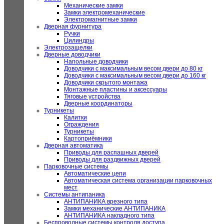
Механические замки
Замки электромеханические
Электромагнитные замки
Дверная фурнитура
Ручки
Цилиндры
Электрозащелки
Дверные доводчики
Напольные доводчики
Доводчики с максимальным весом двери до 80 кг
Доводчики с максимальным весом двери до 160 кг
Доводчики скрытого монтажа
Монтажные пластины и аксессуары
Тяговые устройства
Дверные координаторы
Турникеты
Калитки
Ограждения
Турникеты
Картоприёмники
Дверная автоматика
Приводы для распашных дверей
Приводы для раздвижных дверей
Парковочные системы
Автоматические цепи
Автоматическая система организации парковочных
мест
Системы антипаника
АНТИПАНИКА врезного типа
Замки механические АНТИПАНИКА
АНТИПАНИКА накладного типа
Беспроводные системы контроля доступа