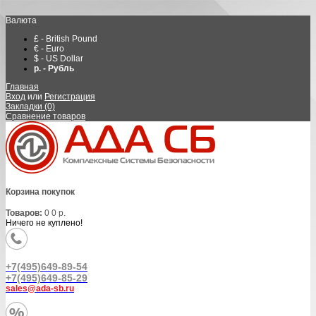
Валюта
£ - British Pound
€ - Euro
$ - US Dollar
р. - Рубль
Главная
Вход
или
Регистрация
Закладки (0)
Сравнение товаров
Корзина покупок
Товаров:
0
0 р.
Ничего не куплено!
+7(495)649-89-54
+7(495)649-85-29
sales@ada-sb.ru