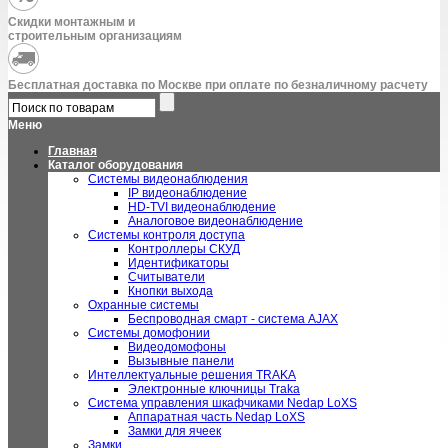
Скидки монтажным и
строительным организациям
Бесплатная доставка по Москве при оплате по безналичному расчету
Меню
Главная
Каталог оборудования
Системы видеонаблюдения
IP видеонаблюдение
HD-TVI видеонаблюдение
Аналоговое видеонаблюдение
Системы контроля доступа
Контроллеры СКУД
Идентификаторы
Считыватели
Кнопки выхода
Охранные системы
Беспроводная смарт - система AJAX
Системы домофонии
Видеодомофоны
Вызывные панели
Интеллектуальные решения TRAKA
Электронные ключницы Traka
Система управления шкафчиками Nedap LoXS
Аппаратная часть Nedap LoXS
Замки для ячеек
Замки