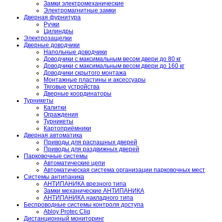
Замки электромеханические
Электромагнитные замки
Дверная фурнитура
Ручки
Цилиндры
Электрозащелки
Дверные доводчики
Напольные доводчики
Доводчики с максимальным весом двери до 80 кг
Доводчики с максимальным весом двери до 160 кг
Доводчики скрытого монтажа
Монтажные пластины и аксессуары
Тяговые устройства
Дверные координаторы
Турникеты
Калитки
Ограждения
Турникеты
Картоприёмники
Дверная автоматика
Приводы для распашных дверей
Приводы для раздвижных дверей
Парковочные системы
Автоматические цепи
Автоматическая система организации парковочных мест
Системы антипаника
АНТИПАНИКА врезного типа
Замки механические АНТИПАНИКА
АНТИПАНИКА накладного типа
Беспроводные системы контроля доступа
Abloy Protec Cliq
Дистанционный мониторинг