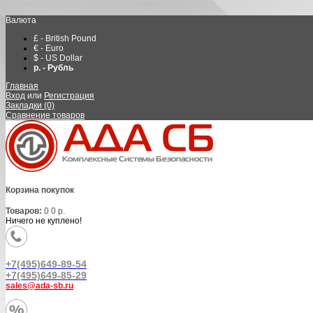
Валюта
£ - British Pound
€ - Euro
$ - US Dollar
р. - Рубль
Главная
Вход
или
Регистрация
Закладки (0)
Сравнение товаров
Корзина покупок
Товаров:
0
0 р.
Ничего не куплено!
+7(495)649-89-54
+7(495)649-85-29
sales@ada-sb.ru