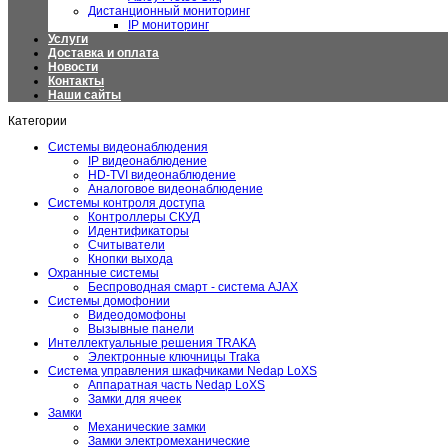
Дистанционный мониторинг
IP мониторинг
Услуги
Доставка и оплата
Новости
Контакты
Наши сайты
Категории
Системы видеонаблюдения
IP видеонаблюдение
HD-TVI видеонаблюдение
Аналоговое видеонаблюдение
Системы контроля доступа
Контроллеры СКУД
Идентификаторы
Считыватели
Кнопки выхода
Охранные системы
Беспроводная смарт - система AJAX
Системы домофонии
Видеодомофоны
Вызывные панели
Интеллектуальные решения TRAKA
Электронные ключницы Traka
Система управления шкафчиками Nedap LoXS
Аппаратная часть Nedap LoXS
Замки для ячеек
Замки
Механические замки
Замки электромеханические