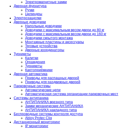
Электромагнитные замки
Дверная фурнитура
Ручки
Цилиндры
Электрозащелки
Дверные доводчики
Напольные доводчики
Доводчики с максимальным весом двери до 80 кг
Доводчики с максимальным весом двери до 160 кг
Доводчики скрытого монтажа
Монтажные пластины и аксессуары
Тяговые устройства
Дверные координаторы
Турникеты
Калитки
Ограждения
Турникеты
Картоприёмники
Дверная автоматика
Приводы для распашных дверей
Приводы для раздвижных дверей
Парковочные системы
Автоматические цепи
Автоматическая система организации парковочных мест
Системы антипаника
АНТИПАНИКА врезного типа
Замки механические АНТИПАНИКА
АНТИПАНИКА накладного типа
Беспроводные системы контроля доступа
Abloy Protec Cliq
Дистанционный мониторинг
IP мониторинг