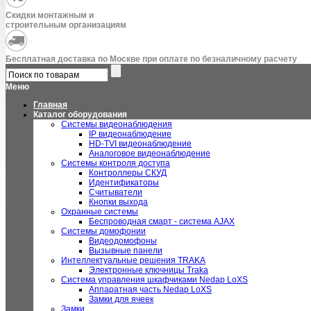
Скидки монтажным и
строительным организациям
Бесплатная доставка по Москве при оплате по безналичному расчету
Меню
Главная
Каталог оборудования
Системы видеонаблюдения
IP видеонаблюдение
HD-TVI видеонаблюдение
Аналоговое видеонаблюдение
Системы контроля доступа
Контроллеры СКУД
Идентификаторы
Считыватели
Кнопки выхода
Охранные системы
Беспроводная смарт - система AJAX
Системы домофонии
Видеодомофоны
Вызывные панели
Интеллектуальные решения TRAKA
Электронные ключницы Traka
Система управления шкафчиками Nedap LoXS
Аппаратная часть Nedap LoXS
Замки для ячеек
Замки