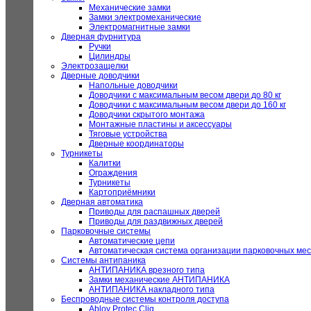
Механические замки
Замки электромеханические
Электромагнитные замки
Дверная фурнитура
Ручки
Цилиндры
Электрозащелки
Дверные доводчики
Напольные доводчики
Доводчики с максимальным весом двери до 80 кг
Доводчики с максимальным весом двери до 160 кг
Доводчики скрытого монтажа
Монтажные пластины и аксессуары
Тяговые устройства
Дверные координаторы
Турникеты
Калитки
Ограждения
Турникеты
Картоприёмники
Дверная автоматика
Приводы для распашных дверей
Приводы для раздвижных дверей
Парковочные системы
Автоматические цепи
Автоматическая система организации парковочных мес
Системы антипаника
АНТИПАНИКА врезного типа
Замки механические АНТИПАНИКА
АНТИПАНИКА накладного типа
Беспроводные системы контроля доступа
Abloy Protec Cliq