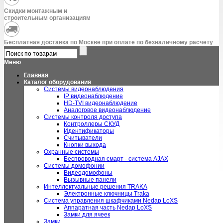
Скидки монтажным и
строительным организациям
Бесплатная доставка по Москве при оплате по безналичному расчету
Меню
Главная
Каталог оборудования
Системы видеонаблюдения
IP видеонаблюдение
HD-TVI видеонаблюдение
Аналоговое видеонаблюдение
Системы контроля доступа
Контроллеры СКУД
Идентификаторы
Считыватели
Кнопки выхода
Охранные системы
Беспроводная смарт - система AJAX
Системы домофонии
Видеодомофоны
Вызывные панели
Интеллектуальные решения TRAKA
Электронные ключницы Traka
Система управления шкафчиками Nedap LoXS
Аппаратная часть Nedap LoXS
Замки для ячеек
Замки