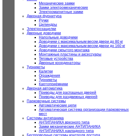
Механические замки
Замки электромеханические
Электромагнитные замки
Дверная фурнитура
Ручки
Цилиндры
Электрозащелки
Дверные доводчики
Напольные доводчики
Доводчики с максимальным весом двери до 80 кг
Доводчики с максимальным весом двери до 160 кг
Доводчики скрытого монтажа
Монтажные пластины и аксессуары
Тяговые устройства
Дверные координаторы
Турникеты
Калитки
Ограждения
Турникеты
Картоприёмники
Дверная автоматика
Приводы для распашных дверей
Приводы для раздвижных дверей
Парковочные системы
Автоматические цепи
Автоматическая система организации парковочных
мест
Системы антипаника
АНТИПАНИКА врезного типа
Замки механические АНТИПАНИКА
АНТИПАНИКА накладного типа
Беспроводные системы контроля доступа