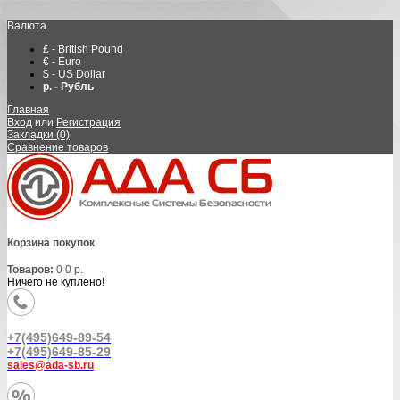
Валюта
£ - British Pound
€ - Euro
$ - US Dollar
р. - Рубль
Главная
Вход
или
Регистрация
Закладки (0)
Сравнение товаров
Корзина покупок
Товаров:
0
0 р.
Ничего не куплено!
+7(495)649-89-54
+7(495)649-85-29
sales@ada-sb.ru