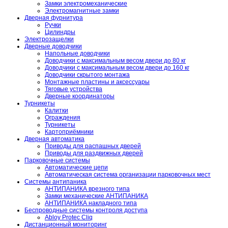
Замки электромеханические
Электромагнитные замки
Дверная фурнитура
Ручки
Цилиндры
Электрозащелки
Дверные доводчики
Напольные доводчики
Доводчики с максимальным весом двери до 80 кг
Доводчики с максимальным весом двери до 160 кг
Доводчики скрытого монтажа
Монтажные пластины и аксессуары
Тяговые устройства
Дверные координаторы
Турникеты
Калитки
Ограждения
Турникеты
Картоприёмники
Дверная автоматика
Приводы для распашных дверей
Приводы для раздвижных дверей
Парковочные системы
Автоматические цепи
Автоматическая система организации парковочных мест
Системы антипаника
АНТИПАНИКА врезного типа
Замки механические АНТИПАНИКА
АНТИПАНИКА накладного типа
Беспроводные системы контроля доступа
Abloy Protec Cliq
Дистанционный мониторинг