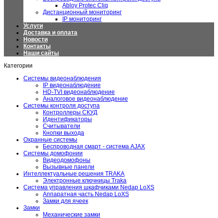
Abloy Protec Cliq
Дистанционный мониторинг
IP мониторинг
Услуги
Доставка и оплата
Новости
Контакты
Наши сайты
Категории
Системы видеонаблюдения
IP видеонаблюдение
HD-TVI видеонаблюдение
Аналоговое видеонаблюдение
Системы контроля доступа
Контроллеры СКУД
Идентификаторы
Считыватели
Кнопки выхода
Охранные системы
Беспроводная смарт - система AJAX
Системы домофонии
Видеодомофоны
Вызывные панели
Интеллектуальные решения TRAKA
Электронные ключницы Traka
Система управления шкафчиками Nedap LoXS
Аппаратная часть Nedap LoXS
Замки для ячеек
Замки
Механические замки