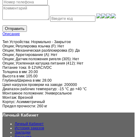
Отправить
Описание
Тип Устройства: Нормально - Закрытое
Опции; Регулировка язычка (F): Нет
Опции; Механическая разблокировка (D): Да
Опции; Арретирование (A): Нет
Опции; Датчик положения ригеля (305): Нет
Опции; Усиленная катушка питания (412): Нет
Питание тока: 8-12VAC/VDC
Толщина в мм: 20.00
Высота в мм: 105.00
Глубина/Ширина в мм: 28.00
Цикл нагрузок проверки на заводе: 200000
Диапазон рабочих температур: -15 °C до +40 °C
Монтажное положение: Универсальное
Монтаж: Врезной
Корпус: Асимметричный
Предел прочности: 260 кг
Личный Кабинет
Личный Кабинет
История заказов
Закладки
Рассылка