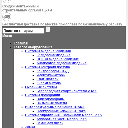
Скидки монтажным и
строительным организациям
Бесплатная доставка по Москве при оплате по безналичному расчету
Меню
Главная
Каталог оборудования
Системы видеонаблюдения
IP видеонаблюдение
HD-TVI видеонаблюдение
Аналоговое видеонаблюдение
Системы контроля доступа
Контроллеры СКУД
Идентификаторы
Считыватели
Кнопки выхода
Охранные системы
Беспроводная смарт - система AJAX
Системы домофонии
Видеодомофоны
Вызывные панели
Интеллектуальные решения TRAKA
Электронные ключницы Traka
Система управления шкафчиками Nedap LoXS
Аппаратная часть Nedap LoXS
Замки для ячеек
Замки