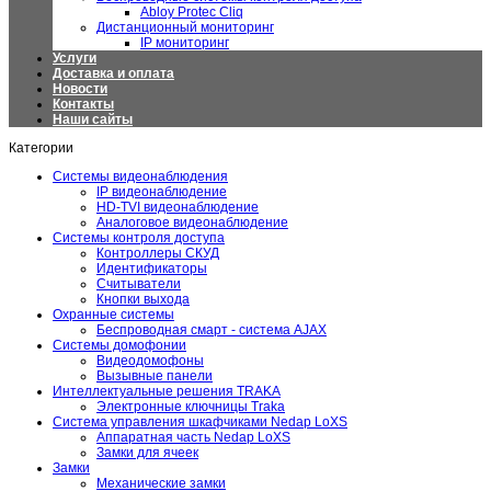
Abloy Protec Cliq
Дистанционный мониторинг
IP мониторинг
Услуги
Доставка и оплата
Новости
Контакты
Наши сайты
Категории
Системы видеонаблюдения
IP видеонаблюдение
HD-TVI видеонаблюдение
Аналоговое видеонаблюдение
Системы контроля доступа
Контроллеры СКУД
Идентификаторы
Считыватели
Кнопки выхода
Охранные системы
Беспроводная смарт - система AJAX
Системы домофонии
Видеодомофоны
Вызывные панели
Интеллектуальные решения TRAKA
Электронные ключницы Traka
Система управления шкафчиками Nedap LoXS
Аппаратная часть Nedap LoXS
Замки для ячеек
Замки
Механические замки