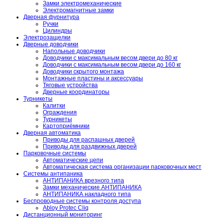
Замки электромеханические
Электромагнитные замки
Дверная фурнитура
Ручки
Цилиндры
Электрозащелки
Дверные доводчики
Напольные доводчики
Доводчики с максимальным весом двери до 80 кг
Доводчики с максимальным весом двери до 160 кг
Доводчики скрытого монтажа
Монтажные пластины и аксессуары
Тяговые устройства
Дверные координаторы
Турникеты
Калитки
Ограждения
Турникеты
Картоприёмники
Дверная автоматика
Приводы для распашных дверей
Приводы для раздвижных дверей
Парковочные системы
Автоматические цепи
Автоматическая система организации парковочных мест
Системы антипаника
АНТИПАНИКА врезного типа
Замки механические АНТИПАНИКА
АНТИПАНИКА накладного типа
Беспроводные системы контроля доступа
Abloy Protec Cliq
Дистанционный мониторинг