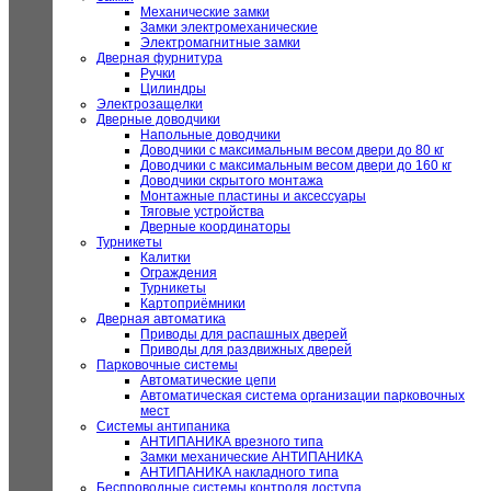
Механические замки
Замки электромеханические
Электромагнитные замки
Дверная фурнитура
Ручки
Цилиндры
Электрозащелки
Дверные доводчики
Напольные доводчики
Доводчики с максимальным весом двери до 80 кг
Доводчики с максимальным весом двери до 160 кг
Доводчики скрытого монтажа
Монтажные пластины и аксессуары
Тяговые устройства
Дверные координаторы
Турникеты
Калитки
Ограждения
Турникеты
Картоприёмники
Дверная автоматика
Приводы для распашных дверей
Приводы для раздвижных дверей
Парковочные системы
Автоматические цепи
Автоматическая система организации парковочных
мест
Системы антипаника
АНТИПАНИКА врезного типа
Замки механические АНТИПАНИКА
АНТИПАНИКА накладного типа
Беспроводные системы контроля доступа