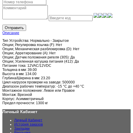
Отправить
Описание
Тип Устройства: Нормально - Закрытое
Опции; Регулировка язычка (F): Нет
Опции; Механическая разблокировка (D): Нет
Опции; Арретирование (A): Нет
Опции; Датчик положения ригеля (305): Да
Опции; Усиленная катушка питания (412): Да
Питание тока: 12VAC/12VDC
Толщина в мм: 39.00
Высота в мм: 134.00
Глубина/Ширина в мм: 23.20
Цикл нагрузок проверки на заводе: 500000
Диапазон рабочих температур: -15 °C до +40 °C
Монтажное положение: Левое или Правое
Монтаж: Врезной
Корпус: Асимметричный
Предел прочности: 1300 кг
Личный Кабинет
Личный Кабинет
История заказов
Закладки
Рассылка