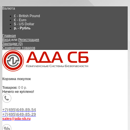
Валюта
£ - British Pound
€ - Euro
$ - US Dollar
р. - Рубль
Главная
Вход
или
Регистрация
Закладки (0)
Сравнение товаров
Корзина покупок
Товаров:
0
0 р.
Ничего не куплено!
+7(495)649-89-54
+7(495)649-85-29
sales@ada-sb.ru