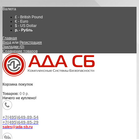
Валюта
£ - British Pound
€ - Euro
$ - US Dollar
р. - Рубль
Главная
Вход
или
Регистрация
Закладки (0)
Сравнение товаров
Корзина покупок
Товаров:
0
0 р.
Ничего не куплено!
+7(495)649-89-54
+7(495)649-85-29
sales@ada-sb.ru