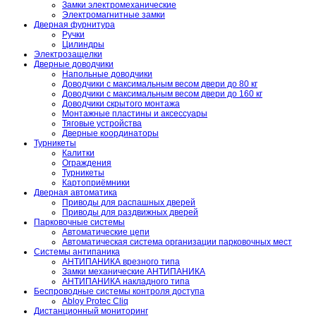
Замки электромеханические
Электромагнитные замки
Дверная фурнитура
Ручки
Цилиндры
Электрозащелки
Дверные доводчики
Напольные доводчики
Доводчики с максимальным весом двери до 80 кг
Доводчики с максимальным весом двери до 160 кг
Доводчики скрытого монтажа
Монтажные пластины и аксессуары
Тяговые устройства
Дверные координаторы
Турникеты
Калитки
Ограждения
Турникеты
Картоприёмники
Дверная автоматика
Приводы для распашных дверей
Приводы для раздвижных дверей
Парковочные системы
Автоматические цепи
Автоматическая система организации парковочных мест
Системы антипаника
АНТИПАНИКА врезного типа
Замки механические АНТИПАНИКА
АНТИПАНИКА накладного типа
Беспроводные системы контроля доступа
Abloy Protec Cliq
Дистанционный мониторинг