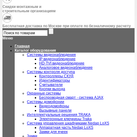
Скидки монтажным и
строительным организациям
Бесплатная доставка по Москве при оплате по безналичному расчету
Меню
Главная
Каталог оборудования
Системы видеонаблюдения
IP видеонаблюдение
HD-TVI видеонаблюдение
Аналоговое видеонаблюдение
Системы контроля доступа
Контроллеры СКУД
Идентификаторы
Считыватели
Кнопки выхода
Охранные системы
Беспроводная смарт - система AJAX
Системы домофонии
Видеодомофоны
Вызывные панели
Интеллектуальные решения TRAKA
Электронные ключницы Traka
Система управления шкафчиками Nedap LoXS
Аппаратная часть Nedap LoXS
Замки для ячеек
Замки