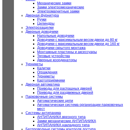
Механические замки
Замки электромеханические
Электромагнитные замки
Дверная фурнитура
Ручки
Цилиндры
Электрозащелки
Дверные доводчики
Напольные доводчики
Доводчики с максимальным весом двери до 80 кг
Доводчики с максимальным весом двери до 160 кг
Доводчики скрытого монтажа
Монтажные пластины и аксессуары
Тяговые устройства
Дверные координаторы
Турникеты
Калитки
Ограждения
Турникеты
Картоприёмники
Дверная автоматика
Приводы для распашных дверей
Приводы для раздвижных дверей
Парковочные системы
Автоматические цепи
Автоматическая система организации парковочных
мест
Системы антипаника
АНТИПАНИКА врезного типа
Замки механические АНТИПАНИКА
АНТИПАНИКА накладного типа
Беспроводные системы контроля доступа