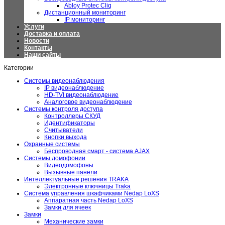
Abloy Protec Cliq
Дистанционный мониторинг
IP мониторинг
Услуги
Доставка и оплата
Новости
Контакты
Наши сайты
Категории
Системы видеонаблюдения
IP видеонаблюдение
HD-TVI видеонаблюдение
Аналоговое видеонаблюдение
Системы контроля доступа
Контроллеры СКУД
Идентификаторы
Считыватели
Кнопки выхода
Охранные системы
Беспроводная смарт - система AJAX
Системы домофонии
Видеодомофоны
Вызывные панели
Интеллектуальные решения TRAKA
Электронные ключницы Traka
Система управления шкафчиками Nedap LoXS
Аппаратная часть Nedap LoXS
Замки для ячеек
Замки
Механические замки