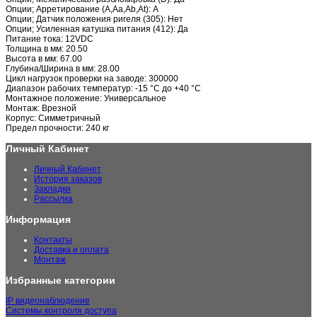
Опции; Арретирование (A,Aa,Ab,At): A
Опции; Датчик положения ригеля (305): Нет
Опции; Усиленная катушка питания (412): Да
Питание тока: 12VDC
Толщина в мм: 20.50
Высота в мм: 67.00
Глубина/Ширина в мм: 28.00
Цикл нагрузок проверки на заводе: 300000
Диапазон рабочих температур: -15 °C до +40 °C
Монтажное положение: Универсальное
Монтаж: Врезной
Корпус: Симметричный
Предел прочности: 240 кг
Личный Кабинет
Личный Кабинет
История заказов
Закладки
Рассылка
Информация
Контакты
Доставка и оплата
Монтаж
Избранные категории
IP видеонаблюдение
Системы контроля доступа