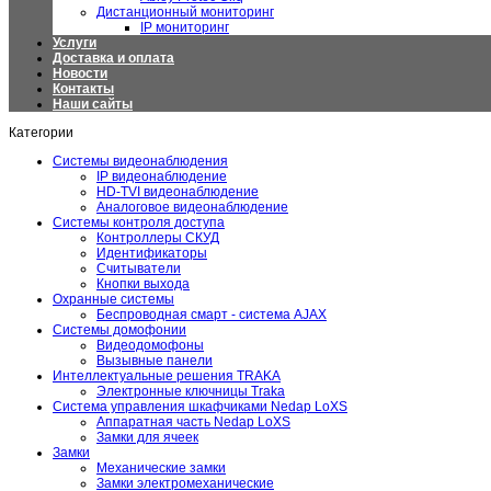
Дистанционный мониторинг
IP мониторинг
Услуги
Доставка и оплата
Новости
Контакты
Наши сайты
Категории
Системы видеонаблюдения
IP видеонаблюдение
HD-TVI видеонаблюдение
Аналоговое видеонаблюдение
Системы контроля доступа
Контроллеры СКУД
Идентификаторы
Считыватели
Кнопки выхода
Охранные системы
Беспроводная смарт - система AJAX
Системы домофонии
Видеодомофоны
Вызывные панели
Интеллектуальные решения TRAKA
Электронные ключницы Traka
Система управления шкафчиками Nedap LoXS
Аппаратная часть Nedap LoXS
Замки для ячеек
Замки
Механические замки
Замки электромеханические