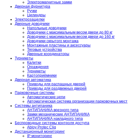
Электромагнитные замки
Дверная фурнитура
Ручки
Цилиндры
Электрозащелки
Дверные доводчики
Напольные доводчики
Доводчики с максимальным весом двери до 80 кг
Доводчики с максимальным весом двери до 160 кг
Доводчики скрытого монтажа
Монтажные пластины и аксессуары
Тяговые устройства
Дверные координаторы
Турникеты
Калитки
Ограждения
Турникеты
Картоприёмники
Дверная автоматика
Приводы для распашных дверей
Приводы для раздвижных дверей
Парковочные системы
Автоматические цепи
Автоматическая система организации парковочных мест
Системы антипаника
АНТИПАНИКА врезного типа
Замки механические АНТИПАНИКА
АНТИПАНИКА накладного типа
Беспроводные системы контроля доступа
Abloy Protec Cliq
Дистанционный мониторинг
IP мониторинг