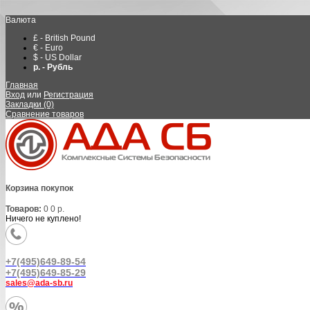
Валюта
£ - British Pound
€ - Euro
$ - US Dollar
р. - Рубль
Главная
Вход
или
Регистрация
Закладки (0)
Сравнение товаров
Корзина покупок
Товаров:
0
0 р.
Ничего не куплено!
+7(495)649-89-54
+7(495)649-85-29
sales@ada-sb.ru