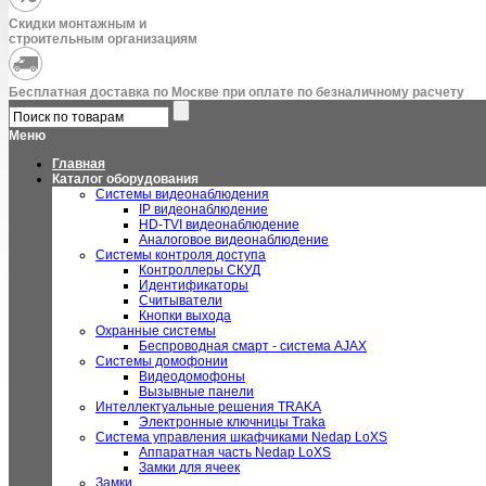
Скидки монтажным и
строительным организациям
Бесплатная доставка по Москве при оплате по безналичному расчету
Меню
Главная
Каталог оборудования
Системы видеонаблюдения
IP видеонаблюдение
HD-TVI видеонаблюдение
Аналоговое видеонаблюдение
Системы контроля доступа
Контроллеры СКУД
Идентификаторы
Считыватели
Кнопки выхода
Охранные системы
Беспроводная смарт - система AJAX
Системы домофонии
Видеодомофоны
Вызывные панели
Интеллектуальные решения TRAKA
Электронные ключницы Traka
Система управления шкафчиками Nedap LoXS
Аппаратная часть Nedap LoXS
Замки для ячеек
Замки