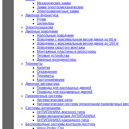
Механические замки
Замки электромеханические
Электромагнитные замки
Дверная фурнитура
Ручки
Цилиндры
Электрозащелки
Дверные доводчики
Напольные доводчики
Доводчики с максимальным весом двери до 80 кг
Доводчики с максимальным весом двери до 160 кг
Доводчики скрытого монтажа
Монтажные пластины и аксессуары
Тяговые устройства
Дверные координаторы
Турникеты
Калитки
Ограждения
Турникеты
Картоприёмники
Дверная автоматика
Приводы для распашных дверей
Приводы для раздвижных дверей
Парковочные системы
Автоматические цепи
Автоматическая система организации парковочных мес
Системы антипаника
АНТИПАНИКА врезного типа
Замки механические АНТИПАНИКА
АНТИПАНИКА накладного типа
Беспроводные системы контроля доступа
Abloy Protec Cliq