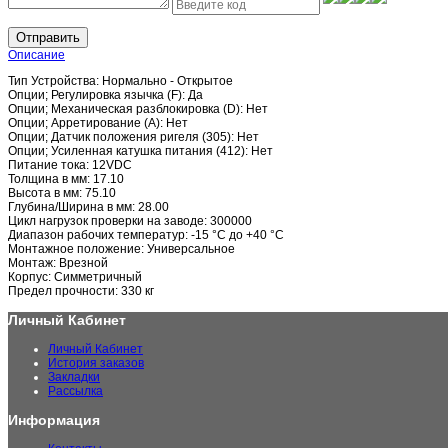
Отправить
Описание
Тип Устройства: Нормально - Открытое
Опции; Регулировка язычка (F): Да
Опции; Механическая разблокировка (D): Нет
Опции; Арретирование (A): Нет
Опции; Датчик положения ригеля (305): Нет
Опции; Усиленная катушка питания (412): Нет
Питание тока: 12VDC
Толщина в мм: 17.10
Высота в мм: 75.10
Глубина/Ширина в мм: 28.00
Цикл нагрузок проверки на заводе: 300000
Диапазон рабочих температур: -15 °C до +40 °C
Монтажное положение: Универсальное
Монтаж: Врезной
Корпус: Симметричный
Предел прочности: 330 кг
Личный Кабинет
Личный Кабинет
История заказов
Закладки
Рассылка
Информация