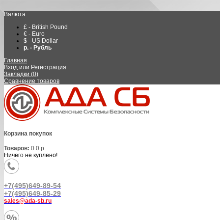
Валюта
£ - British Pound
€ - Euro
$ - US Dollar
р. - Рубль
Главная
Вход
или
Регистрация
Закладки (0)
Сравнение товаров
Корзина покупок
Товаров:
0
0 р.
Ничего не куплено!
+7(495)649-89-54
+7(495)649-85-29
sales@ada-sb.ru