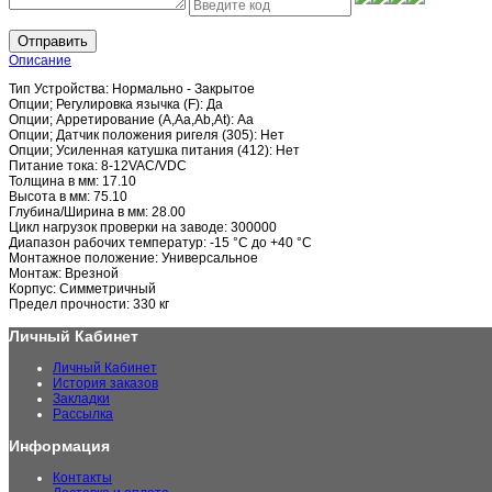
Отправить
Описание
Тип Устройства: Нормально - Закрытое
Опции; Регулировка язычка (F): Да
Опции; Арретирование (A,Aa,Ab,At): Aa
Опции; Датчик положения ригеля (305): Нет
Опции; Усиленная катушка питания (412): Нет
Питание тока: 8-12VAC/VDC
Толщина в мм: 17.10
Высота в мм: 75.10
Глубина/Ширина в мм: 28.00
Цикл нагрузок проверки на заводе: 300000
Диапазон рабочих температур: -15 °C до +40 °C
Монтажное положение: Универсальное
Монтаж: Врезной
Корпус: Симметричный
Предел прочности: 330 кг
Личный Кабинет
Личный Кабинет
История заказов
Закладки
Рассылка
Информация
Контакты