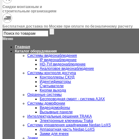
Скидки монтажным и
строительным организациям
Бесплатная доставка по Москве при оплате по безналичному расчету
Меню
Главная
Каталог оборудования
Системы видеонаблюдения
IP видеонаблюдение
HD-TVI видеонаблюдение
Аналоговое видеонаблюдение
Системы контроля доступа
Контроллеры СКУД
Идентификаторы
Считыватели
Кнопки выхода
Охранные системы
Беспроводная смарт - система AJAX
Системы домофонии
Видеодомофоны
Вызывные панели
Интеллектуальные решения TRAKA
Электронные ключницы Traka
Система управления шкафчиками Nedap LoXS
Аппаратная часть Nedap LoXS
Замки для ячеек
Замки