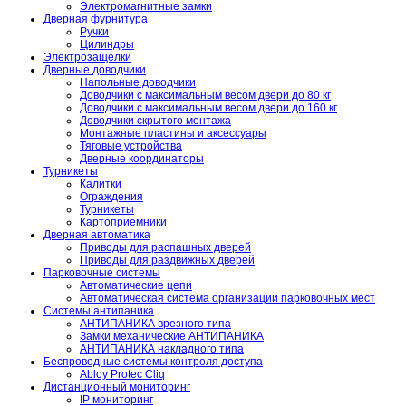
Электромагнитные замки
Дверная фурнитура
Ручки
Цилиндры
Электрозащелки
Дверные доводчики
Напольные доводчики
Доводчики с максимальным весом двери до 80 кг
Доводчики с максимальным весом двери до 160 кг
Доводчики скрытого монтажа
Монтажные пластины и аксессуары
Тяговые устройства
Дверные координаторы
Турникеты
Калитки
Ограждения
Турникеты
Картоприёмники
Дверная автоматика
Приводы для распашных дверей
Приводы для раздвижных дверей
Парковочные системы
Автоматические цепи
Автоматическая система организации парковочных мест
Системы антипаника
АНТИПАНИКА врезного типа
Замки механические АНТИПАНИКА
АНТИПАНИКА накладного типа
Беспроводные системы контроля доступа
Abloy Protec Cliq
Дистанционный мониторинг
IP мониторинг