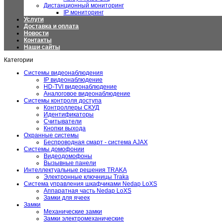
Дистанционный мониторинг
IP мониторинг
Услуги
Доставка и оплата
Новости
Контакты
Наши сайты
Категории
Системы видеонаблюдения
IP видеонаблюдение
HD-TVI видеонаблюдение
Аналоговое видеонаблюдение
Системы контроля доступа
Контроллеры СКУД
Идентификаторы
Считыватели
Кнопки выхода
Охранные системы
Беспроводная смарт - система AJAX
Системы домофонии
Видеодомофоны
Вызывные панели
Интеллектуальные решения TRAKA
Электронные ключницы Traka
Система управления шкафчиками Nedap LoXS
Аппаратная часть Nedap LoXS
Замки для ячеек
Замки
Механические замки
Замки электромеханические