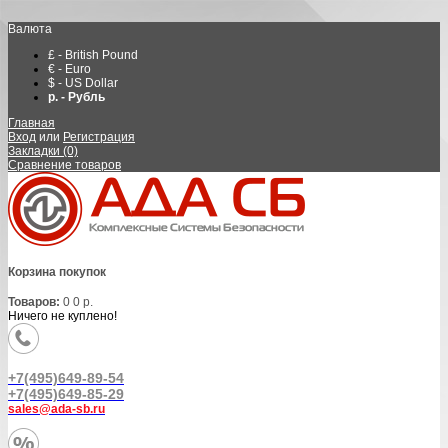
Валюта
£ - British Pound
€ - Euro
$ - US Dollar
р. - Рубль
Главная
Вход
или
Регистрация
Закладки (0)
Сравнение товаров
Корзина покупок
Товаров:
0
0 р.
Ничего не куплено!
+7(495)649-89-54
+7(495)649-85-29
sales@ada-sb.ru