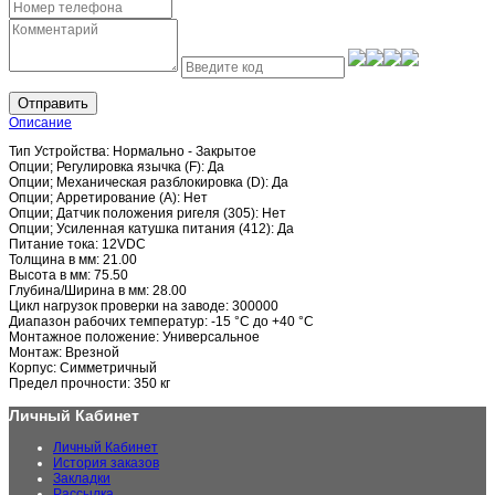
Отправить
Описание
Тип Устройства: Нормально - Закрытое
Опции; Регулировка язычка (F): Да
Опции; Механическая разблокировка (D): Да
Опции; Арретирование (A): Нет
Опции; Датчик положения ригеля (305): Нет
Опции; Усиленная катушка питания (412): Да
Питание тока: 12VDC
Толщина в мм: 21.00
Высота в мм: 75.50
Глубина/Ширина в мм: 28.00
Цикл нагрузок проверки на заводе: 300000
Диапазон рабочих температур: -15 °C до +40 °C
Монтажное положение: Универсальное
Монтаж: Врезной
Корпус: Симметричный
Предел прочности: 350 кг
Личный Кабинет
Личный Кабинет
История заказов
Закладки
Рассылка