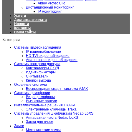
Abloy Protec Cliq
Дистанционный мониторинг
IP мониторинг
Услуги
Доставка и оплата
Новости
Контакты
Наши сайты
Категории
Системы видеонаблюдения
IP видеонаблюдение
HD-TVI видеонаблюдение
Аналоговое видеонаблюдение
Системы контроля доступа
Контроллеры СКУД
Идентификаторы
Считыватели
Кнопки выхода
Охранные системы
Беспроводная смарт - система AJAX
Системы домофонии
Видеодомофоны
Вызывные панели
Интеллектуальные решения TRAKA
Электронные ключницы Traka
Система управления шкафчиками Nedap LoXS
Аппаратная часть Nedap LoXS
Замки для ячеек
Замки
Механические замки