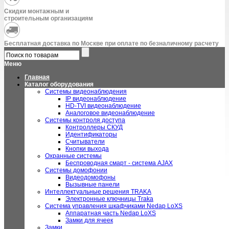
Скидки монтажным и
строительным организациям
Бесплатная доставка по Москве при оплате по безналичному расчету
Меню
Главная
Каталог оборудования
Системы видеонаблюдения
IP видеонаблюдение
HD-TVI видеонаблюдение
Аналоговое видеонаблюдение
Системы контроля доступа
Контроллеры СКУД
Идентификаторы
Считыватели
Кнопки выхода
Охранные системы
Беспроводная смарт - система AJAX
Системы домофонии
Видеодомофоны
Вызывные панели
Интеллектуальные решения TRAKA
Электронные ключницы Traka
Система управления шкафчиками Nedap LoXS
Аппаратная часть Nedap LoXS
Замки для ячеек
Замки