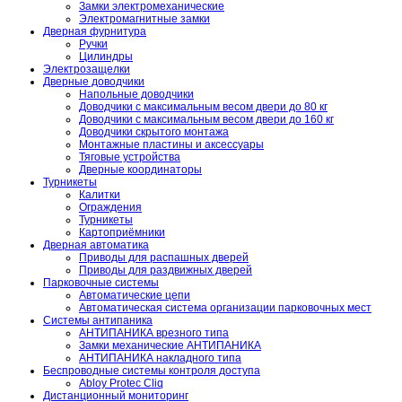
Замки электромеханические
Электромагнитные замки
Дверная фурнитура
Ручки
Цилиндры
Электрозащелки
Дверные доводчики
Напольные доводчики
Доводчики с максимальным весом двери до 80 кг
Доводчики с максимальным весом двери до 160 кг
Доводчики скрытого монтажа
Монтажные пластины и аксессуары
Тяговые устройства
Дверные координаторы
Турникеты
Калитки
Ограждения
Турникеты
Картоприёмники
Дверная автоматика
Приводы для распашных дверей
Приводы для раздвижных дверей
Парковочные системы
Автоматические цепи
Автоматическая система организации парковочных мест
Системы антипаника
АНТИПАНИКА врезного типа
Замки механические АНТИПАНИКА
АНТИПАНИКА накладного типа
Беспроводные системы контроля доступа
Abloy Protec Cliq
Дистанционный мониторинг