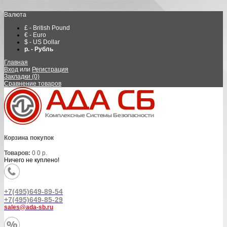
Валюта
£ - British Pound
€ - Euro
$ - US Dollar
р. - Рубль
Главная
Вход
или
Регистрация
Закладки (0)
Сравнение товаров
Корзина покупок
Товаров:
0
0 р.
Ничего не куплено!
+7(495)649-89-54
+7(495)649-85-29
sales@ada-sb.ru