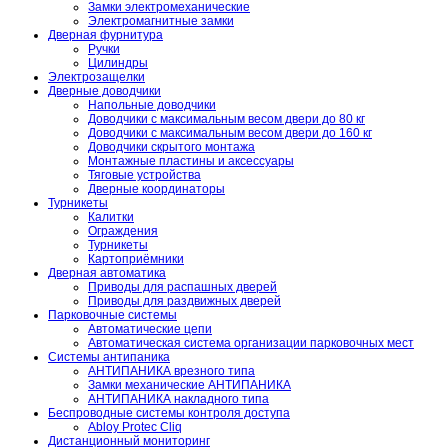
Замки электромеханические
Электромагнитные замки
Дверная фурнитура
Ручки
Цилиндры
Электрозащелки
Дверные доводчики
Напольные доводчики
Доводчики с максимальным весом двери до 80 кг
Доводчики с максимальным весом двери до 160 кг
Доводчики скрытого монтажа
Монтажные пластины и аксессуары
Тяговые устройства
Дверные координаторы
Турникеты
Калитки
Ограждения
Турникеты
Картоприёмники
Дверная автоматика
Приводы для распашных дверей
Приводы для раздвижных дверей
Парковочные системы
Автоматические цепи
Автоматическая система организации парковочных мест
Системы антипаника
АНТИПАНИКА врезного типа
Замки механические АНТИПАНИКА
АНТИПАНИКА накладного типа
Беспроводные системы контроля доступа
Abloy Protec Cliq
Дистанционный мониторинг