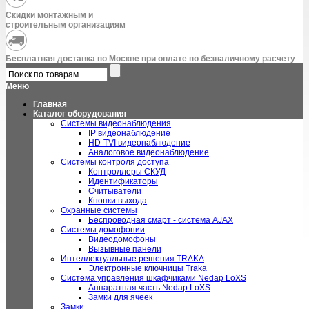
Скидки монтажным и
строительным организациям
Бесплатная доставка по Москве при оплате по безналичному расчету
Меню
Главная
Каталог оборудования
Системы видеонаблюдения
IP видеонаблюдение
HD-TVI видеонаблюдение
Аналоговое видеонаблюдение
Системы контроля доступа
Контроллеры СКУД
Идентификаторы
Считыватели
Кнопки выхода
Охранные системы
Беспроводная смарт - система AJAX
Системы домофонии
Видеодомофоны
Вызывные панели
Интеллектуальные решения TRAKA
Электронные ключницы Traka
Система управления шкафчиками Nedap LoXS
Аппаратная часть Nedap LoXS
Замки для ячеек
Замки