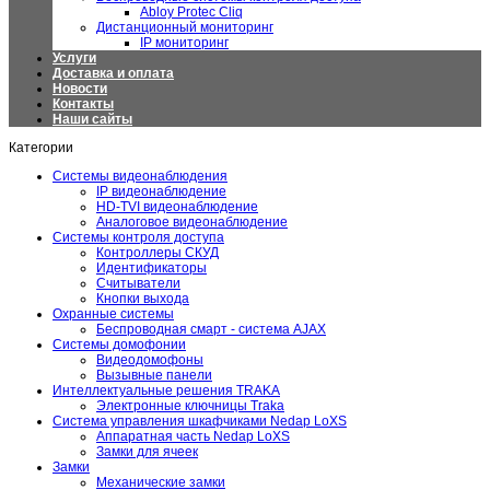
Abloy Protec Cliq
Дистанционный мониторинг
IP мониторинг
Услуги
Доставка и оплата
Новости
Контакты
Наши сайты
Категории
Системы видеонаблюдения
IP видеонаблюдение
HD-TVI видеонаблюдение
Аналоговое видеонаблюдение
Системы контроля доступа
Контроллеры СКУД
Идентификаторы
Считыватели
Кнопки выхода
Охранные системы
Беспроводная смарт - система AJAX
Системы домофонии
Видеодомофоны
Вызывные панели
Интеллектуальные решения TRAKA
Электронные ключницы Traka
Система управления шкафчиками Nedap LoXS
Аппаратная часть Nedap LoXS
Замки для ячеек
Замки
Механические замки