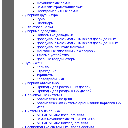
Механические замки
Замки электромеханические
Электромагнитные замки
Дверная фурнитура
Ручки
Цилиндры
Электрозащелки
Дверные доводчики
Напольные доводчики
Доводчики с максимальным весом двери до 80 кг
Доводчики с максимальным весом двери до 160 кг
Доводчики скрытого монтажа
Монтажные пластины и аксессуары
Тяговые устройства
Дверные координаторы
Турникеты
Калитки
Ограждения
Турникеты
Картоприёмники
Дверная автоматика
Приводы для распашных дверей
Приводы для раздвижных дверей
Парковочные системы
Автоматические цепи
Автоматическая система организации парковочных
мест
Системы антипаника
АНТИПАНИКА врезного типа
Замки механические АНТИПАНИКА
АНТИПАНИКА накладного типа
Беспроводные системы контроля доступа