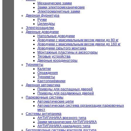
Механические замки
Замки электромеханические
Электромагнитные замки
Дверная фурнитура
Ручки
Цилиндры
Электрозащелки
Дверные доводчики
Напольные доводчики
Доводчики с максимальным весом двери до 80 кг
Доводчики с максимальным весом двери до 160 кг
Доводчики скрытого монтажа
Монтажные пластины и аксессуары
Тяговые устройства
Дверные координаторы
Турникеты
Калитки
Ограждения
Турникеты
Картоприёмники
Дверная автоматика
Приводы для распашных дверей
Приводы для раздвижных дверей
Парковочные системы
Автоматические цепи
Автоматическая система организации парковочных
мест
Системы антипаника
АНТИПАНИКА врезного типа
Замки механические АНТИПАНИКА
АНТИПАНИКА накладного типа
Беспроводные системы контроля доступа