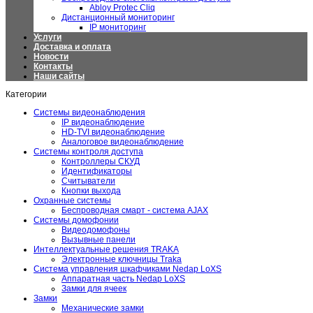
Abloy Protec Cliq
Дистанционный мониторинг
IP мониторинг
Услуги
Доставка и оплата
Новости
Контакты
Наши сайты
Категории
Системы видеонаблюдения
IP видеонаблюдение
HD-TVI видеонаблюдение
Аналоговое видеонаблюдение
Системы контроля доступа
Контроллеры СКУД
Идентификаторы
Считыватели
Кнопки выхода
Охранные системы
Беспроводная смарт - система AJAX
Системы домофонии
Видеодомофоны
Вызывные панели
Интеллектуальные решения TRAKA
Электронные ключницы Traka
Система управления шкафчиками Nedap LoXS
Аппаратная часть Nedap LoXS
Замки для ячеек
Замки
Механические замки