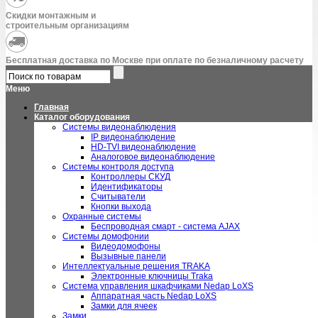
Скидки монтажным и
строительным организациям
Бесплатная доставка по Москве при оплате по безналичному расчету
Меню
Главная
Каталог оборудования
Системы видеонаблюдения
IP видеонаблюдение
HD-TVI видеонаблюдение
Аналоговое видеонаблюдение
Системы контроля доступа
Контроллеры СКУД
Идентификаторы
Считыватели
Кнопки выхода
Охранные системы
Беспроводная смарт - система AJAX
Системы домофонии
Видеодомофоны
Вызывные панели
Интеллектуальные решения TRAKA
Электронные ключницы Traka
Система управления шкафчиками Nedap LoXS
Аппаратная часть Nedap LoXS
Замки для ячеек
Замки