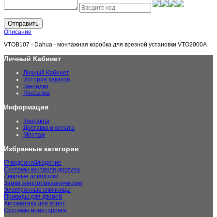
Отправить
Описание
VTOB107 - Dahua - монтажная коробка для врезной установки VTO2000A
Личный Кабинет
Личный Кабинет
История заказов
Закладки
Рассылка
Информация
Контакты
Доставка и оплата
Монтаж
Избранные категории
IP видеонаблюдение
Системы контроля доступа
Дверные доводчики
Замки электромеханические
Электронные ключницы
Приводы для дверей
Автоматика для ворот
Системы мониторинга