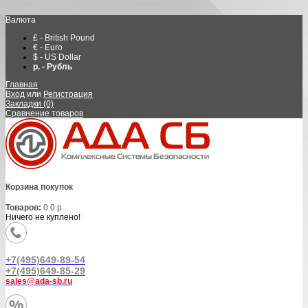
Валюта
£ - British Pound
€ - Euro
$ - US Dollar
р. - Рубль
Главная
Вход
или
Регистрация
Закладки (0)
Сравнение товаров
Корзина покупок
Товаров:
0
0 р.
Ничего не куплено!
+7(495)649-89-54
+7(495)649-85-29
sales@ada-sb.ru