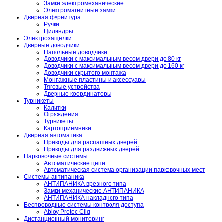
Замки электромеханические
Электромагнитные замки
Дверная фурнитура
Ручки
Цилиндры
Электрозащелки
Дверные доводчики
Напольные доводчики
Доводчики с максимальным весом двери до 80 кг
Доводчики с максимальным весом двери до 160 кг
Доводчики скрытого монтажа
Монтажные пластины и аксессуары
Тяговые устройства
Дверные координаторы
Турникеты
Калитки
Ограждения
Турникеты
Картоприёмники
Дверная автоматика
Приводы для распашных дверей
Приводы для раздвижных дверей
Парковочные системы
Автоматические цепи
Автоматическая система организации парковочных мест
Системы антипаника
АНТИПАНИКА врезного типа
Замки механические АНТИПАНИКА
АНТИПАНИКА накладного типа
Беспроводные системы контроля доступа
Abloy Protec Cliq
Дистанционный мониторинг