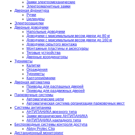
Замки электромеханические
Электромагнитные замки
Дверная фурнитура
Ручки
Цилиндры
Электрозащелки
Дверные доводчики
Напольные доводчики
Доводчики с максимальным весом двери до 80 кг
Доводчики с максимальным весом двери до 160 кг
Доводчики скрытого монтажа
Монтажные пластины и аксессуары
Тяговые устройства
Дверные координаторы
Турникеты
Калитки
Ограждения
Турникеты
Картоприёмники
Дверная автоматика
Приводы для распашных дверей
Приводы для раздвижных дверей
Парковочные системы
Автоматические цепи
Автоматическая система организации парковочных мест
Системы антипаника
АНТИПАНИКА врезного типа
Замки механические АНТИПАНИКА
АНТИПАНИКА накладного типа
Беспроводные системы контроля доступа
Abloy Protec Cliq
Дистанционный мониторинг