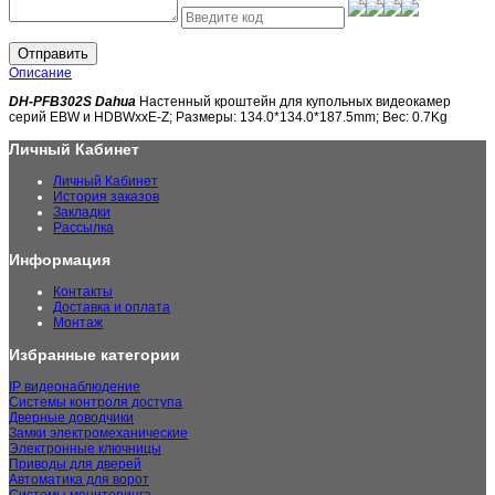
Отправить
Описание
DH-PFB302S Dahua
Настенный кроштейн для купольных видеокамер
серий EBW и HDBWxxE-Z; Размеры: 134.0*134.0*187.5mm; Вес: 0.7Kg
Личный Кабинет
Личный Кабинет
История заказов
Закладки
Рассылка
Информация
Контакты
Доставка и оплата
Монтаж
Избранные категории
IP видеонаблюдение
Системы контроля доступа
Дверные доводчики
Замки электромеханические
Электронные ключницы
Приводы для дверей
Автоматика для ворот