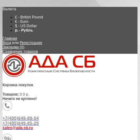
Валюта
£ - British Pound
€ - Euro
$ - US Dollar
р. - Рубль
Главная
Вход
или
Регистрация
Закладки (0)
Сравнение товаров
Корзина покупок
Товаров:
0
0 р.
Ничего не куплено!
+7(495)649-89-54
+7(495)649-85-29
sales@ada-sb.ru