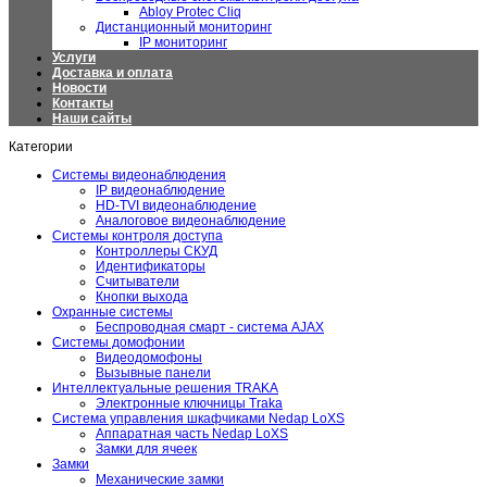
Abloy Protec Cliq
Дистанционный мониторинг
IP мониторинг
Услуги
Доставка и оплата
Новости
Контакты
Наши сайты
Категории
Системы видеонаблюдения
IP видеонаблюдение
HD-TVI видеонаблюдение
Аналоговое видеонаблюдение
Системы контроля доступа
Контроллеры СКУД
Идентификаторы
Считыватели
Кнопки выхода
Охранные системы
Беспроводная смарт - система AJAX
Системы домофонии
Видеодомофоны
Вызывные панели
Интеллектуальные решения TRAKA
Электронные ключницы Traka
Система управления шкафчиками Nedap LoXS
Аппаратная часть Nedap LoXS
Замки для ячеек
Замки
Механические замки