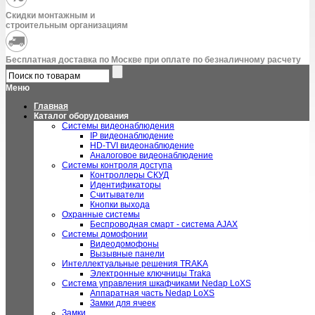
Скидки монтажным и
строительным организациям
Бесплатная доставка по Москве при оплате по безналичному расчету
Меню
Главная
Каталог оборудования
Системы видеонаблюдения
IP видеонаблюдение
HD-TVI видеонаблюдение
Аналоговое видеонаблюдение
Системы контроля доступа
Контроллеры СКУД
Идентификаторы
Считыватели
Кнопки выхода
Охранные системы
Беспроводная смарт - система AJAX
Системы домофонии
Видеодомофоны
Вызывные панели
Интеллектуальные решения TRAKA
Электронные ключницы Traka
Система управления шкафчиками Nedap LoXS
Аппаратная часть Nedap LoXS
Замки для ячеек
Замки