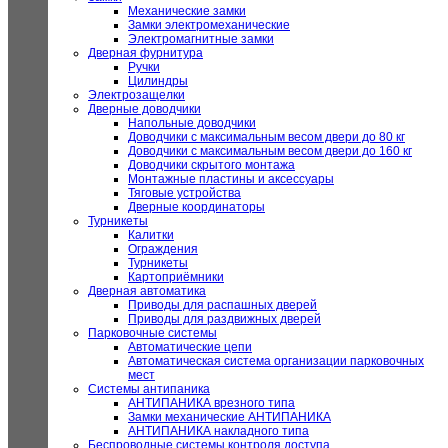
Механические замки
Замки электромеханические
Электромагнитные замки
Дверная фурнитура
Ручки
Цилиндры
Электрозащелки
Дверные доводчики
Напольные доводчики
Доводчики с максимальным весом двери до 80 кг
Доводчики с максимальным весом двери до 160 кг
Доводчики скрытого монтажа
Монтажные пластины и аксессуары
Тяговые устройства
Дверные координаторы
Турникеты
Калитки
Ограждения
Турникеты
Картоприёмники
Дверная автоматика
Приводы для распашных дверей
Приводы для раздвижных дверей
Парковочные системы
Автоматические цепи
Автоматическая система организации парковочных
мест
Системы антипаника
АНТИПАНИКА врезного типа
Замки механические АНТИПАНИКА
АНТИПАНИКА накладного типа
Беспроводные системы контроля доступа