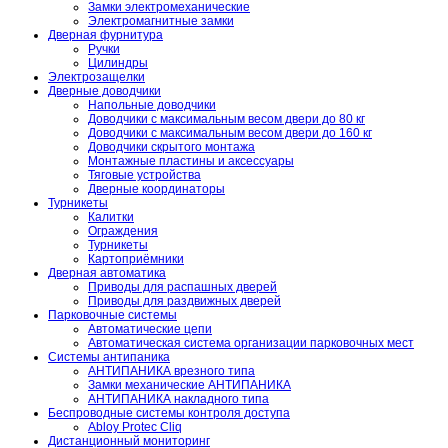
Замки электромеханические
Электромагнитные замки
Дверная фурнитура
Ручки
Цилиндры
Электрозащелки
Дверные доводчики
Напольные доводчики
Доводчики с максимальным весом двери до 80 кг
Доводчики с максимальным весом двери до 160 кг
Доводчики скрытого монтажа
Монтажные пластины и аксессуары
Тяговые устройства
Дверные координаторы
Турникеты
Калитки
Ограждения
Турникеты
Картоприёмники
Дверная автоматика
Приводы для распашных дверей
Приводы для раздвижных дверей
Парковочные системы
Автоматические цепи
Автоматическая система организации парковочных мест
Системы антипаника
АНТИПАНИКА врезного типа
Замки механические АНТИПАНИКА
АНТИПАНИКА накладного типа
Беспроводные системы контроля доступа
Abloy Protec Cliq
Дистанционный мониторинг