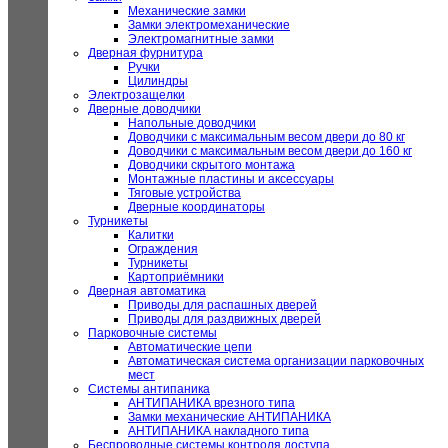
Механические замки
Замки электромеханические
Электромагнитные замки
Дверная фурнитура
Ручки
Цилиндры
Электрозащелки
Дверные доводчики
Напольные доводчики
Доводчики с максимальным весом двери до 80 кг
Доводчики с максимальным весом двери до 160 кг
Доводчики скрытого монтажа
Монтажные пластины и аксессуары
Тяговые устройства
Дверные координаторы
Турникеты
Калитки
Ограждения
Турникеты
Картоприёмники
Дверная автоматика
Приводы для распашных дверей
Приводы для раздвижных дверей
Парковочные системы
Автоматические цепи
Автоматическая система организации парковочных
мест
Системы антипаника
АНТИПАНИКА врезного типа
Замки механические АНТИПАНИКА
АНТИПАНИКА накладного типа
Беспроводные системы контроля доступа