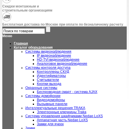
Скидки монтажным и
строительным организациям
Бесплатная доставка по Москве при оплате по безналичному расчету
Меню
Главная
Каталог оборудования
Системы видеонаблюдения
IP видеонаблюдение
HD-TVI видеонаблюдение
Аналоговое видеонаблюдение
Системы контроля доступа
Контроллеры СКУД
Идентификаторы
Считыватели
Кнопки выхода
Охранные системы
Беспроводная смарт - система AJAX
Системы домофонии
Видеодомофоны
Вызывные панели
Интеллектуальные решения TRAKA
Электронные ключницы Traka
Система управления шкафчиками Nedap LoXS
Аппаратная часть Nedap LoXS
Замки для ячеек
Замки