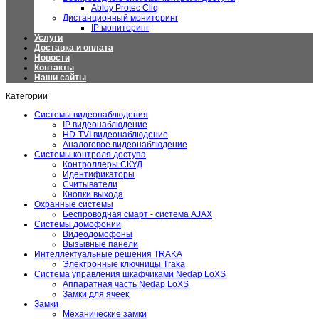
Abloy Protec Cliq
Дистанционный мониторинг
IP мониторинг
Услуги
Доставка и оплата
Новости
Контакты
Наши сайты
Категории
Системы видеонаблюдения
IP видеонаблюдение
HD-TVI видеонаблюдение
Аналоговое видеонаблюдение
Системы контроля доступа
Контроллеры СКУД
Идентификаторы
Считыватели
Кнопки выхода
Охранные системы
Беспроводная смарт - система AJAX
Системы домофонии
Видеодомофоны
Вызывные панели
Интеллектуальные решения TRAKA
Электронные ключницы Traka
Система управления шкафчиками Nedap LoXS
Аппаратная часть Nedap LoXS
Замки для ячеек
Замки
Механические замки