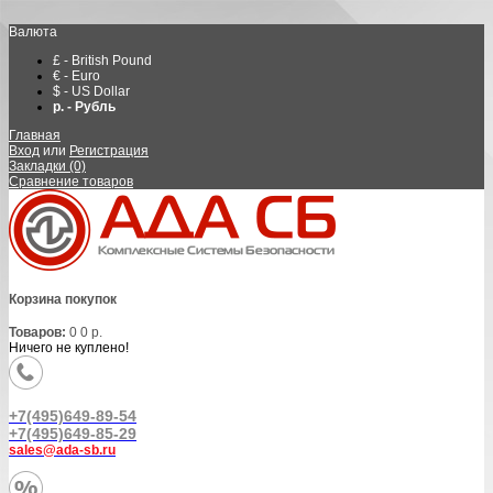
Валюта
£ - British Pound
€ - Euro
$ - US Dollar
р. - Рубль
Главная
Вход
или
Регистрация
Закладки (0)
Сравнение товаров
Корзина покупок
Товаров:
0
0 р.
Ничего не куплено!
+7(495)649-89-54
+7(495)649-85-29
sales@ada-sb.ru