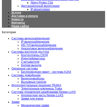
Abloy Protec Cliq
Дистанционный мониторинг
IP мониторинг
Услуги
Доставка и оплата
Новости
Контакты
Наши сайты
Категории
Системы видеонаблюдения
IP видеонаблюдение
HD-TVI видеонаблюдение
Аналоговое видеонаблюдение
Системы контроля доступа
Контроллеры СКУД
Идентификаторы
Считыватели
Кнопки выхода
Охранные системы
Беспроводная смарт - система AJAX
Системы домофонии
Видеодомофоны
Вызывные панели
Интеллектуальные решения TRAKA
Электронные ключницы Traka
Система управления шкафчиками Nedap LoXS
Аппаратная часть Nedap LoXS
Замки для ячеек
Замки
Механические замки