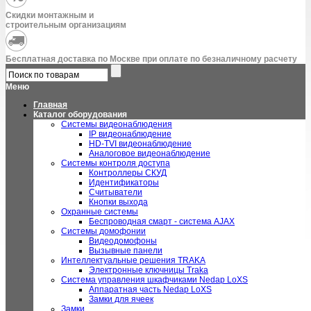
Скидки монтажным и
строительным организациям
Бесплатная доставка по Москве при оплате по безналичному расчету
Меню
Главная
Каталог оборудования
Системы видеонаблюдения
IP видеонаблюдение
HD-TVI видеонаблюдение
Аналоговое видеонаблюдение
Системы контроля доступа
Контроллеры СКУД
Идентификаторы
Считыватели
Кнопки выхода
Охранные системы
Беспроводная смарт - система AJAX
Системы домофонии
Видеодомофоны
Вызывные панели
Интеллектуальные решения TRAKA
Электронные ключницы Traka
Система управления шкафчиками Nedap LoXS
Аппаратная часть Nedap LoXS
Замки для ячеек
Замки