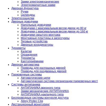
Замки электромеханические
Электромагнитные замки
Дверная фурнитура
Ручки
Цилиндры
Электрозащелки
Дверные доводчики
Напольные доводчики
Доводчики с максимальным весом двери до 80 кг
Доводчики с максимальным весом двери до 160 кг
Доводчики скрытого монтажа
Монтажные пластины и аксессуары
Тяговые устройства
Дверные координаторы
Турникеты
Калитки
Ограждения
Турникеты
Картоприёмники
Дверная автоматика
Приводы для распашных дверей
Приводы для раздвижных дверей
Парковочные системы
Автоматические цепи
Автоматическая система организации парковочных мест
Системы антипаника
АНТИПАНИКА врезного типа
Замки механические АНТИПАНИКА
АНТИПАНИКА накладного типа
Беспроводные системы контроля доступа
Abloy Protec Cliq
Дистанционный мониторинг