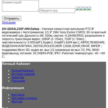
Отправить
Описание
DH-SD6AL230F-HNI Dahua
- Уличная скоростная купольная PTZ IP
видеокамера c Автотрекингом; 1/1.9" 2Mп Sony Exmor CMOS; 30-ти кратный
оптический зум; Дальность ИК: 500м; сжатие: H.264/MJPEG; разрешение и
скорость трансляции видео: 1080P (1~25к/с), 720P (1~50к/с) ;
чувствительность: 0.005лк/F1.6(цвет), 0лк@F1.6(ИК вкл.); АВТОСЛЕЖЕНИЕ,
ВИДЕОНАНАЛИТИКА, DEFOG,ROI,EIS,WDR 120db,3DNR,ONVIF, WIPER；
поддержка Micro SD; аудио вх. вых 1/1;тревожные вх.вых 7/2; PAL 960H
видеовыход; питание: AC24В/HI-PОE; IP67; Рабочая температура: -40 -+60
С;
Личный Кабинет
Личный Кабинет
История заказов
Закладки
Рассылка
Информация
Контакты
Доставка и оплата
Монтаж