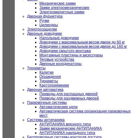
Механические замки
Замки электромеханические
Электромагнитные замки
Дверная фурнитура
Ручки
Цилиндры
Электрозащелки
Дверные доводчики
Напольные доводчики
Доводчики с максимальным весом двери до 80 кг
Доводчики с максимальным весом двери до 160 кг
Доводчики скрытого монтажа
Монтажные пластины и аксессуары
Тяговые устройства
Дверные координаторы
Турникеты
Калитки
Ограждения
Турникеты
Картоприёмники
Дверная автоматика
Приводы для распашных дверей
Приводы для раздвижных дверей
Парковочные системы
Автоматические цепи
Автоматическая система организации парковочных
мест
Системы антипаника
АНТИПАНИКА врезного типа
Замки механические АНТИПАНИКА
АНТИПАНИКА накладного типа
Беспроводные системы контроля доступа