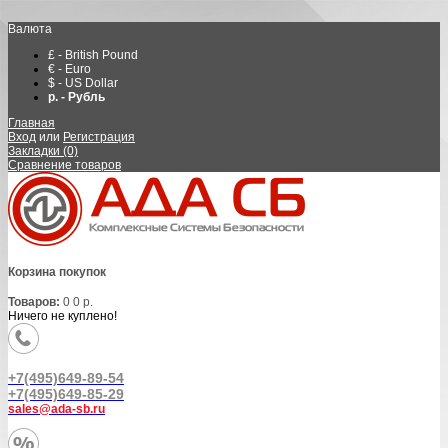
Валюта
£ - British Pound
€ - Euro
$ - US Dollar
р. - Рубль
Главная
Вход
или
Регистрация
Закладки (0)
Сравнение товаров
Корзина покупок
Товаров:
0
0 р.
Ничего не куплено!
+7(495)649-89-54
+7(495)649-85-29
sales@ada-sb.ru