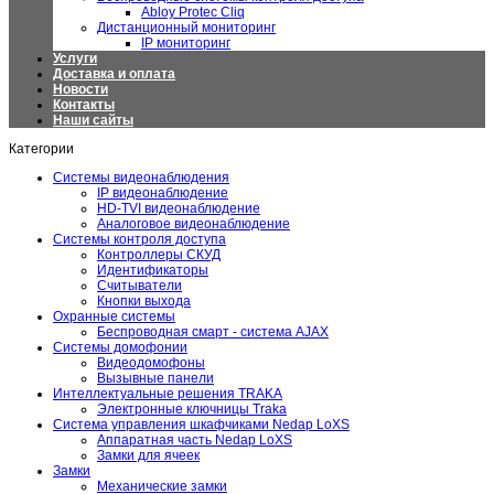
Abloy Protec Cliq
Дистанционный мониторинг
IP мониторинг
Услуги
Доставка и оплата
Новости
Контакты
Наши сайты
Категории
Системы видеонаблюдения
IP видеонаблюдение
HD-TVI видеонаблюдение
Аналоговое видеонаблюдение
Системы контроля доступа
Контроллеры СКУД
Идентификаторы
Считыватели
Кнопки выхода
Охранные системы
Беспроводная смарт - система AJAX
Системы домофонии
Видеодомофоны
Вызывные панели
Интеллектуальные решения TRAKA
Электронные ключницы Traka
Система управления шкафчиками Nedap LoXS
Аппаратная часть Nedap LoXS
Замки для ячеек
Замки
Механические замки