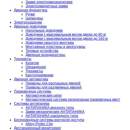
Замки электромеханические
Электромагнитные замки
Дверная фурнитура
Ручки
Цилиндры
Электрозащелки
Дверные доводчики
Напольные доводчики
Доводчики с максимальным весом двери до 80 кг
Доводчики с максимальным весом двери до 160 кг
Доводчики скрытого монтажа
Монтажные пластины и аксессуары
Тяговые устройства
Дверные координаторы
Турникеты
Калитки
Ограждения
Турникеты
Картоприёмники
Дверная автоматика
Приводы для распашных дверей
Приводы для раздвижных дверей
Парковочные системы
Автоматические цепи
Автоматическая система организации парковочных мест
Системы антипаника
АНТИПАНИКА врезного типа
Замки механические АНТИПАНИКА
АНТИПАНИКА накладного типа
Беспроводные системы контроля доступа
Abloy Protec Cliq
Дистанционный мониторинг