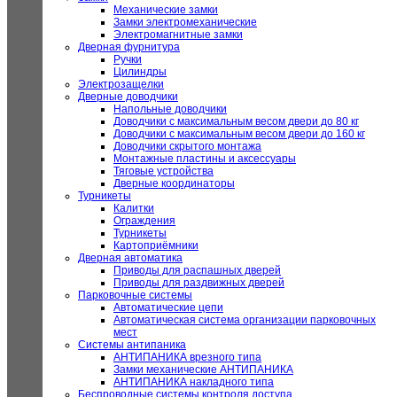
Механические замки
Замки электромеханические
Электромагнитные замки
Дверная фурнитура
Ручки
Цилиндры
Электрозащелки
Дверные доводчики
Напольные доводчики
Доводчики с максимальным весом двери до 80 кг
Доводчики с максимальным весом двери до 160 кг
Доводчики скрытого монтажа
Монтажные пластины и аксессуары
Тяговые устройства
Дверные координаторы
Турникеты
Калитки
Ограждения
Турникеты
Картоприёмники
Дверная автоматика
Приводы для распашных дверей
Приводы для раздвижных дверей
Парковочные системы
Автоматические цепи
Автоматическая система организации парковочных
мест
Системы антипаника
АНТИПАНИКА врезного типа
Замки механические АНТИПАНИКА
АНТИПАНИКА накладного типа
Беспроводные системы контроля доступа