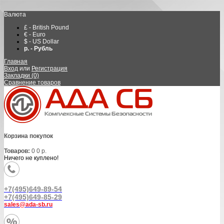
Валюта
£ - British Pound
€ - Euro
$ - US Dollar
р. - Рубль
Главная
Вход
или
Регистрация
Закладки (0)
Сравнение товаров
Корзина покупок
Товаров:
0
0 р.
Ничего не куплено!
+7(495)649-89-54
+7(495)649-85-29
sales@ada-sb.ru