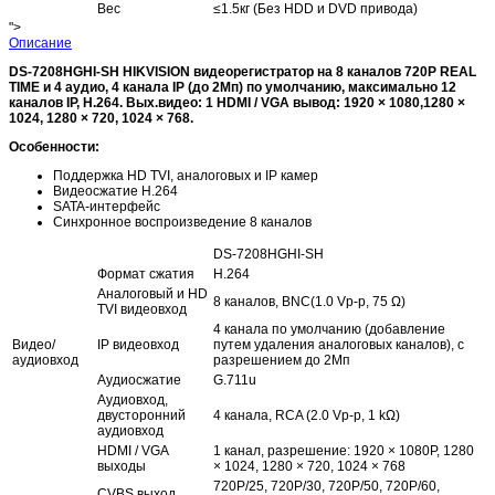
Вес
≤1.5кг (Без HDD и DVD привода)
">
Описание
DS-7208HGHI-SH HIKVISION видеорегистратор на 8 каналов 720P REAL
TIME и 4 аудио, 4 канала IP (до 2Мп) по умолчанию, максимально 12
каналов IP, H.264. Вых.видео: 1 HDMI / VGA вывод: 1920 × 1080,1280 ×
1024, 1280 × 720, 1024 × 768.
Особенности:
Поддержка HD TVI, аналоговых и IP камер
Видеосжатие Н.264
SATA-интерфейс
Синхронное воспроизведение 8 каналов
DS-7208HGHI-SH
Формат сжатия
H.264
Аналоговый и HD
8 каналов, BNC(1.0 Vp-p, 75 Ω)
TVI видеовход
4 канала по умолчанию (добавление
Видео/
IP видеовход
путем удаления аналоговых каналов), с
аудиовход
разрешением до 2Мп
Аудиосжатие
G.711u
Аудиовход,
двусторонний
4 канала, RCA (2.0 Vp-p, 1 kΩ)
аудиовход
HDMI / VGA
1 канал, разрешение: 1920 × 1080P, 1280
выходы
× 1024, 1280 × 720, 1024 × 768
720P/25, 720P/30, 720P/50, 720P/60,
CVBS выход