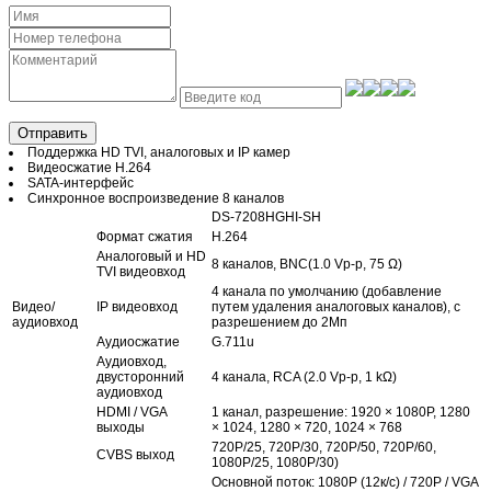
Отправить
Поддержка HD TVI, аналоговых и IP камер
Видеосжатие Н.264
SATA-интерфейс
Синхронное воспроизведение 8 каналов
DS-7208HGHI-SH
Формат сжатия
H.264
Аналоговый и HD
8 каналов, BNC(1.0 Vp-p, 75 Ω)
TVI видеовход
4 канала по умолчанию (добавление
Видео/
IP видеовход
путем удаления аналоговых каналов), с
аудиовход
разрешением до 2Мп
Аудиосжатие
G.711u
Аудиовход,
двусторонний
4 канала, RCA (2.0 Vp-p, 1 kΩ)
аудиовход
HDMI / VGA
1 канал, разрешение: 1920 × 1080P, 1280
выходы
× 1024, 1280 × 720, 1024 × 768
720P/25, 720P/30, 720P/50, 720P/60,
CVBS выход
1080P/25, 1080P/30)
Основной поток: 1080P (12к/с) / 720P / VGA