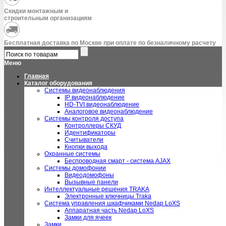
Скидки монтажным и
строительным организациям
Бесплатная доставка по Москве при оплате по безналичному расчету
Меню
Главная
Каталог оборудования
Системы видеонаблюдения
IP видеонаблюдение
HD-TVI видеонаблюдение
Аналоговое видеонаблюдение
Системы контроля доступа
Контроллеры СКУД
Идентификаторы
Считыватели
Кнопки выхода
Охранные системы
Беспроводная смарт - система AJAX
Системы домофонии
Видеодомофоны
Вызывные панели
Интеллектуальные решения TRAKA
Электронные ключницы Traka
Система управления шкафчиками Nedap LoXS
Аппаратная часть Nedap LoXS
Замки для ячеек
Замки