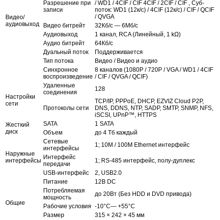
Разрешение при
/ WD1 / 4CIF / CIF 4CIF / 2CIF / CIF , Суб-
записи
поток: WD1 (12к/с) / 4CIF (12к/с) / CIF / QCIF
/ QVGA
Видео/
аудиовыход
Видео битрейт
32Кб/с — 6Мб/с
Аудиовыход
1 канал, RCA (Линейный, 1 kΩ)
Аудио битрейт
64Кб/с
Дуальный поток
Поддерживается
Тип потока
Видео / Видео и аудио
Синхронное
8 каналов (1080P / 720P / VGA / WD1 / 4CIF
воспроизведение
/ CIF / QVGA / QCIF)
Удаленные
128
соединения
Настройки
TCP/IP, PPPoE, DHCP, EZVIZ Cloud P2P,
сети
Протоколы сети
DNS, DDNS, NTP, SADP, SMTP, SNMP, NFS,
iSCSI, UPnP™, HTTPS
SATA
1 SATA
Жесткий
диск
Объем
до 4 Тб каждый
Сетевые
1; 10M / 100M Ethernet интерфейс
интерфейсы
Наружные
Интерфейс
интерфейсы
1; RS-485 интерфейс, полу-дуплекс
передачи
USB-интерфейс
2, USB2.0
Питание
12В DC
Потребляемая
до 20Вт (Без HDD и DVD привода)
мощность
Общие
Рабочие условия
-10°C— +55°C
Размер
315 × 242 × 45 мм