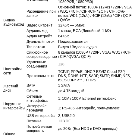
1080P/25, 1080P/30)
Основной поток: 1080P (12к/с) / 720P / VGA
Разрешение при
/ WD1 / 4CIF / CIF 4CIF / 2CIF / CIF , Суб-
записи
поток: WD1 (12к/с) / 4CIF (12к/с) / CIF / QCIF
/ QVGA
Видео/
аудиовыход
Видео битрейт
32Кб/с — 6Мб/с
Аудиовыход
1 канал, RCA (Линейный, 1 kΩ)
Аудио битрейт
64Кб/с
Дуальный поток
Поддерживается
Тип потока
Видео / Видео и аудио
Синхронное
8 каналов (1080P / 720P / VGA / WD1 / 4CIF
воспроизведение
/ CIF / QVGA / QCIF)
Удаленные
128
соединения
Настройки
TCP/IP, PPPoE, DHCP, EZVIZ Cloud P2P,
сети
Протоколы сети
DNS, DDNS, NTP, SADP, SMTP, SNMP, NFS,
iSCSI, UPnP™, HTTPS
SATA
1 SATA
Жесткий
диск
Объем
до 4 Тб каждый
Сетевые
1; 10M / 100M Ethernet интерфейс
интерфейсы
Наружные
Интерфейс
интерфейсы
1; RS-485 интерфейс, полу-дуплекс
передачи
USB-интерфейс
2, USB2.0
Питание
12В DC
Потребляемая
до 20Вт (Без HDD и DVD привода)
мощность
Общие