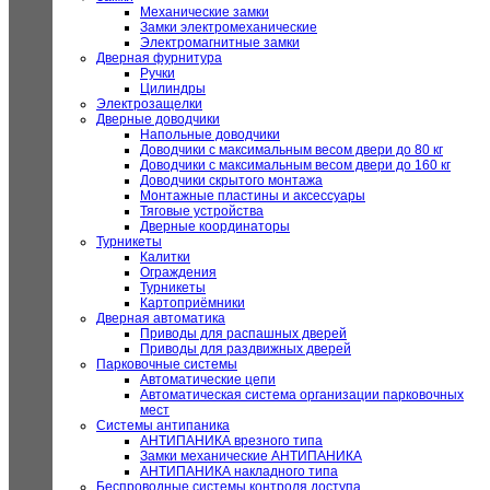
Механические замки
Замки электромеханические
Электромагнитные замки
Дверная фурнитура
Ручки
Цилиндры
Электрозащелки
Дверные доводчики
Напольные доводчики
Доводчики с максимальным весом двери до 80 кг
Доводчики с максимальным весом двери до 160 кг
Доводчики скрытого монтажа
Монтажные пластины и аксессуары
Тяговые устройства
Дверные координаторы
Турникеты
Калитки
Ограждения
Турникеты
Картоприёмники
Дверная автоматика
Приводы для распашных дверей
Приводы для раздвижных дверей
Парковочные системы
Автоматические цепи
Автоматическая система организации парковочных
мест
Системы антипаника
АНТИПАНИКА врезного типа
Замки механические АНТИПАНИКА
АНТИПАНИКА накладного типа
Беспроводные системы контроля доступа