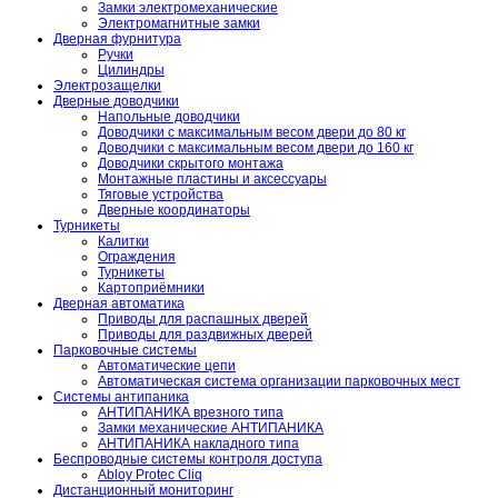
Замки электромеханические
Электромагнитные замки
Дверная фурнитура
Ручки
Цилиндры
Электрозащелки
Дверные доводчики
Напольные доводчики
Доводчики с максимальным весом двери до 80 кг
Доводчики с максимальным весом двери до 160 кг
Доводчики скрытого монтажа
Монтажные пластины и аксессуары
Тяговые устройства
Дверные координаторы
Турникеты
Калитки
Ограждения
Турникеты
Картоприёмники
Дверная автоматика
Приводы для распашных дверей
Приводы для раздвижных дверей
Парковочные системы
Автоматические цепи
Автоматическая система организации парковочных мест
Системы антипаника
АНТИПАНИКА врезного типа
Замки механические АНТИПАНИКА
АНТИПАНИКА накладного типа
Беспроводные системы контроля доступа
Abloy Protec Cliq
Дистанционный мониторинг