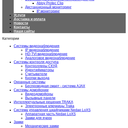
Abloy Protec Cliq
Дистанционный мониторинг
IP мониторинг
Услуги
Доставка и оплата
Новости
Контакты
Наши сайты
Категории
Системы видеонаблюдения
IP видеонаблюдение
HD-TVI видеонаблюдение
Аналоговое видеонаблюдение
Системы контроля доступа
Контроллеры СКУД
Идентификаторы
Считыватели
Кнопки выхода
Охранные системы
Беспроводная смарт - система AJAX
Системы домофонии
Видеодомофоны
Вызывные панели
Интеллектуальные решения TRAKA
Электронные ключницы Traka
Система управления шкафчиками Nedap LoXS
Аппаратная часть Nedap LoXS
Замки для ячеек
Замки
Механические замки