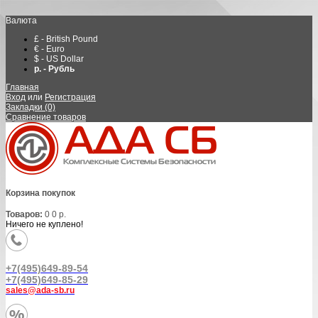
Валюта
£ - British Pound
€ - Euro
$ - US Dollar
р. - Рубль
Главная
Вход
или
Регистрация
Закладки (0)
Сравнение товаров
Корзина покупок
Товаров:
0
0 р.
Ничего не куплено!
+7(495)649-89-54
+7(495)649-85-29
sales@ada-sb.ru