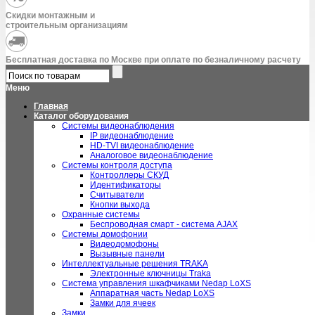
Скидки монтажным и
строительным организациям
Бесплатная доставка по Москве при оплате по безналичному расчету
Меню
Главная
Каталог оборудования
Системы видеонаблюдения
IP видеонаблюдение
HD-TVI видеонаблюдение
Аналоговое видеонаблюдение
Системы контроля доступа
Контроллеры СКУД
Идентификаторы
Считыватели
Кнопки выхода
Охранные системы
Беспроводная смарт - система AJAX
Системы домофонии
Видеодомофоны
Вызывные панели
Интеллектуальные решения TRAKA
Электронные ключницы Traka
Система управления шкафчиками Nedap LoXS
Аппаратная часть Nedap LoXS
Замки для ячеек
Замки