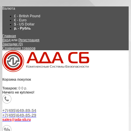
Валюта
£ - British Pound
€ - Euro
$ - US Dollar
р. - Рубль
Главная
Вход
или
Регистрация
Закладки (0)
Сравнение товаров
Корзина покупок
Товаров:
0
0 р.
Ничего не куплено!
+7(495)649-89-54
+7(495)649-85-29
sales@ada-sb.ru