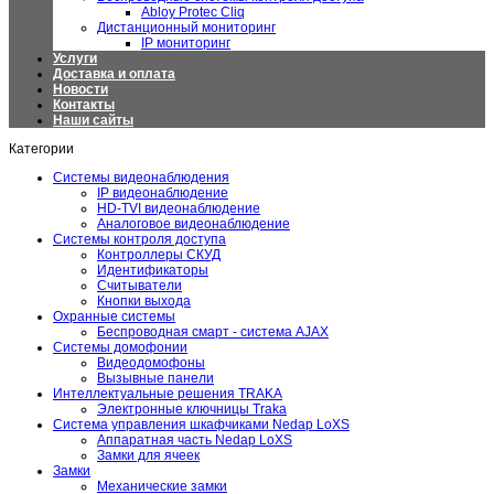
Abloy Protec Cliq
Дистанционный мониторинг
IP мониторинг
Услуги
Доставка и оплата
Новости
Контакты
Наши сайты
Категории
Системы видеонаблюдения
IP видеонаблюдение
HD-TVI видеонаблюдение
Аналоговое видеонаблюдение
Системы контроля доступа
Контроллеры СКУД
Идентификаторы
Считыватели
Кнопки выхода
Охранные системы
Беспроводная смарт - система AJAX
Системы домофонии
Видеодомофоны
Вызывные панели
Интеллектуальные решения TRAKA
Электронные ключницы Traka
Система управления шкафчиками Nedap LoXS
Аппаратная часть Nedap LoXS
Замки для ячеек
Замки
Механические замки