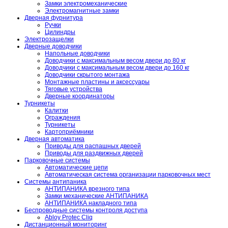
Замки электромеханические
Электромагнитные замки
Дверная фурнитура
Ручки
Цилиндры
Электрозащелки
Дверные доводчики
Напольные доводчики
Доводчики с максимальным весом двери до 80 кг
Доводчики с максимальным весом двери до 160 кг
Доводчики скрытого монтажа
Монтажные пластины и аксессуары
Тяговые устройства
Дверные координаторы
Турникеты
Калитки
Ограждения
Турникеты
Картоприёмники
Дверная автоматика
Приводы для распашных дверей
Приводы для раздвижных дверей
Парковочные системы
Автоматические цепи
Автоматическая система организации парковочных мест
Системы антипаника
АНТИПАНИКА врезного типа
Замки механические АНТИПАНИКА
АНТИПАНИКА накладного типа
Беспроводные системы контроля доступа
Abloy Protec Cliq
Дистанционный мониторинг