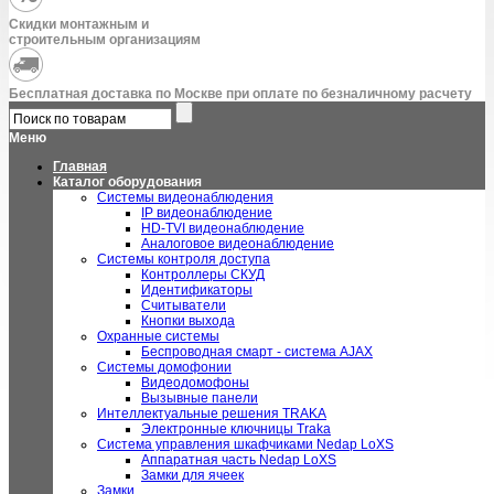
Скидки монтажным и
строительным организациям
Бесплатная доставка по Москве при оплате по безналичному расчету
Меню
Главная
Каталог оборудования
Системы видеонаблюдения
IP видеонаблюдение
HD-TVI видеонаблюдение
Аналоговое видеонаблюдение
Системы контроля доступа
Контроллеры СКУД
Идентификаторы
Считыватели
Кнопки выхода
Охранные системы
Беспроводная смарт - система AJAX
Системы домофонии
Видеодомофоны
Вызывные панели
Интеллектуальные решения TRAKA
Электронные ключницы Traka
Система управления шкафчиками Nedap LoXS
Аппаратная часть Nedap LoXS
Замки для ячеек
Замки