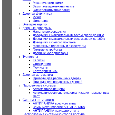
Механические замки
Замки электромеханические
Электромагнитные замки
Дверная фурнитура
Ручки
Цилиндры
Электрозащелки
Дверные доводчики
Напольные доводчики
Доводчики с максимальным весом двери до 80 кг
Доводчики с максимальным весом двери до 160 кг
Доводчики скрытого монтажа
Монтажные пластины и аксессуары
Тяговые устройства
Дверные координаторы
Турникеты
Калитки
Ограждения
Турникеты
Картоприёмники
Дверная автоматика
Приводы для распашных дверей
Приводы для раздвижных дверей
Парковочные системы
Автоматические цепи
Автоматическая система организации парковочных
мест
Системы антипаника
АНТИПАНИКА врезного типа
Замки механические АНТИПАНИКА
АНТИПАНИКА накладного типа
Беспроводные системы контроля доступа