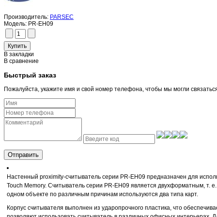
Производитель:
PARSEC
Модель:
PR-EH09
В закладки
В сравнение
Быстрый заказ
Пожалуйста, укажите имя и свой номер телефона, чтобы мы могли связатьс
Отправить
Настенный proximity-считыватель серии PR-EH09 предназначен для испол
Touch Memory. Считыватель серии PR-EH09 является двухформатным, т. е.
одном объекте по различным причинам используются два типа карт.
Корпус считывателя выполнен из ударопрочного пластика, что обеспечив
позволяют использовать считыватель в различных офисных интерьерах. Д