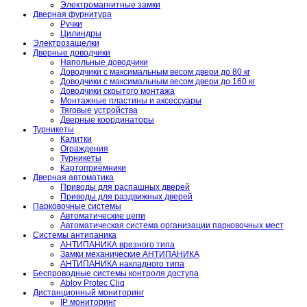
Электромагнитные замки
Дверная фурнитура
Ручки
Цилиндры
Электрозащелки
Дверные доводчики
Напольные доводчики
Доводчики с максимальным весом двери до 80 кг
Доводчики с максимальным весом двери до 160 кг
Доводчики скрытого монтажа
Монтажные пластины и аксессуары
Тяговые устройства
Дверные координаторы
Турникеты
Калитки
Ограждения
Турникеты
Картоприёмники
Дверная автоматика
Приводы для распашных дверей
Приводы для раздвижных дверей
Парковочные системы
Автоматические цепи
Автоматическая система организации парковочных мест
Системы антипаника
АНТИПАНИКА врезного типа
Замки механические АНТИПАНИКА
АНТИПАНИКА накладного типа
Беспроводные системы контроля доступа
Abloy Protec Cliq
Дистанционный мониторинг
IP мониторинг