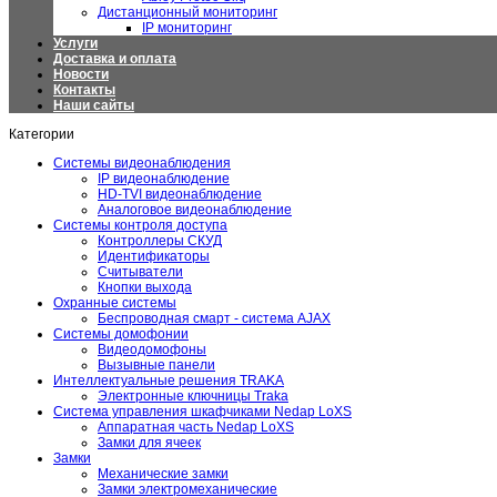
Дистанционный мониторинг
IP мониторинг
Услуги
Доставка и оплата
Новости
Контакты
Наши сайты
Категории
Системы видеонаблюдения
IP видеонаблюдение
HD-TVI видеонаблюдение
Аналоговое видеонаблюдение
Системы контроля доступа
Контроллеры СКУД
Идентификаторы
Считыватели
Кнопки выхода
Охранные системы
Беспроводная смарт - система AJAX
Системы домофонии
Видеодомофоны
Вызывные панели
Интеллектуальные решения TRAKA
Электронные ключницы Traka
Система управления шкафчиками Nedap LoXS
Аппаратная часть Nedap LoXS
Замки для ячеек
Замки
Механические замки
Замки электромеханические