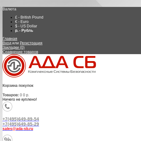
Валюта
£ - British Pound
€ - Euro
$ - US Dollar
р. - Рубль
Главная
Вход
или
Регистрация
Закладки (0)
Сравнение товаров
Корзина покупок
Товаров:
0
0 р.
Ничего не куплено!
+7(495)649-89-54
+7(495)649-85-29
sales@ada-sb.ru