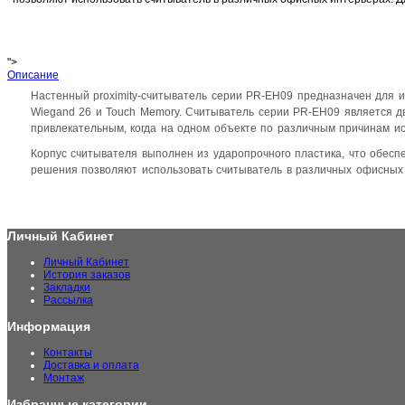
">
Описание
Настенный proximity-считыватель серии PR-EH09 предназначен для 
Wiegand 26 и Touch Memory. Считыватель серии PR-EH09 является дв
привлекательным, когда на одном объекте по различным причинам ис
Корпус считывателя выполнен из ударопрочного пластика, что обес
решения позволяют использовать считыватель в различных офисных 
Личный Кабинет
Личный Кабинет
История заказов
Закладки
Рассылка
Информация
Контакты
Доставка и оплата
Монтаж
Избранные категории