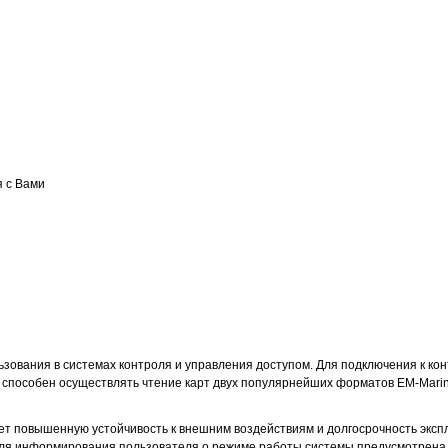
я с Вами
ьзования в системах контроля и управления доступом. Для подключения к к
 способен осуществлять чтение карт двух популярнейших форматов EM-Marin 
ает повышенную устойчивость к внешним воздействиям и долгосрочность эк
ля информирования пользователя о режиме работы системы предусмотрена с