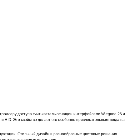
онтроллеру доступа считыватель оснащен интерфейсами Wiegand 26 и
и HID. Это свойство делает его особенно привлекательным, когда на
сплуатации. Стильный дизайн и разнообразные цветовые решения
ветовая и звуковая индикация.