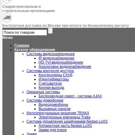
Скидки монтажным и
строительным организациям
Бесплатная доставка по Москве при оплате по безналичному расчету
Меню
Главная
Каталог оборудования
Системы видеонаблюдения
IP видеонаблюдение
HD-TVI видеонаблюдение
Аналоговое видеонаблюдение
Системы контроля доступа
Контроллеры СКУД
Идентификаторы
Считыватели
Кнопки выхода
Охранные системы
Беспроводная смарт - система AJAX
Системы домофонии
Видеодомофоны
Вызывные панели
Интеллектуальные решения TRAKA
Электронные ключницы Traka
Система управления шкафчиками Nedap LoXS
Аппаратная часть Nedap LoXS
Замки для ячеек
Замки