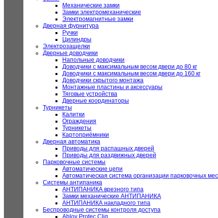
Механические замки
Замки электромеханические
Электромагнитные замки
Дверная фурнитура
Ручки
Цилиндры
Электрозащелки
Дверные доводчики
Напольные доводчики
Доводчики с максимальным весом двери до 80 кг
Доводчики с максимальным весом двери до 160 кг
Доводчики скрытого монтажа
Монтажные пластины и аксессуары
Тяговые устройства
Дверные координаторы
Турникеты
Калитки
Ограждения
Турникеты
Картоприёмники
Дверная автоматика
Приводы для распашных дверей
Приводы для раздвижных дверей
Парковочные системы
Автоматические цепи
Автоматическая система организации парковочных мес
Системы антипаника
АНТИПАНИКА врезного типа
Замки механические АНТИПАНИКА
АНТИПАНИКА накладного типа
Беспроводные системы контроля доступа
Abloy Protec Cliq