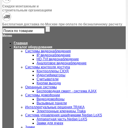
Скидки монтажным и
строительным организациям
Бесплатная доставка по Москве при оплате по безналичному расчету
Меню
Главная
Каталог оборудования
Системы видеонаблюдения
IP видеонаблюдение
HD-TVI видеонаблюдение
Аналоговое видеонаблюдение
Системы контроля доступа
Контроллеры СКУД
Идентификаторы
Считыватели
Кнопки выхода
Охранные системы
Беспроводная смарт - система AJAX
Системы домофонии
Видеодомофоны
Вызывные панели
Интеллектуальные решения TRAKA
Электронные ключницы Traka
Система управления шкафчиками Nedap LoXS
Аппаратная часть Nedap LoXS
Замки для ячеек
Замки