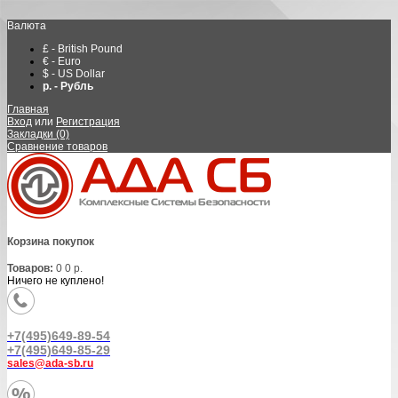
Валюта
£ - British Pound
€ - Euro
$ - US Dollar
р. - Рубль
Главная
Вход
или
Регистрация
Закладки (0)
Сравнение товаров
Корзина покупок
Товаров:
0
0 р.
Ничего не куплено!
+7(495)649-89-54
+7(495)649-85-29
sales@ada-sb.ru