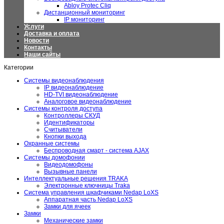
Abloy Protec Cliq
Дистанционный мониторинг
IP мониторинг
Услуги
Доставка и оплата
Новости
Контакты
Наши сайты
Категории
Системы видеонаблюдения
IP видеонаблюдение
HD-TVI видеонаблюдение
Аналоговое видеонаблюдение
Системы контроля доступа
Контроллеры СКУД
Идентификаторы
Считыватели
Кнопки выхода
Охранные системы
Беспроводная смарт - система AJAX
Системы домофонии
Видеодомофоны
Вызывные панели
Интеллектуальные решения TRAKA
Электронные ключницы Traka
Система управления шкафчиками Nedap LoXS
Аппаратная часть Nedap LoXS
Замки для ячеек
Замки
Механические замки