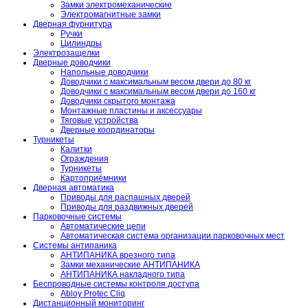
Замки электромеханические
Электромагнитные замки
Дверная фурнитура
Ручки
Цилиндры
Электрозащелки
Дверные доводчики
Напольные доводчики
Доводчики с максимальным весом двери до 80 кг
Доводчики с максимальным весом двери до 160 кг
Доводчики скрытого монтажа
Монтажные пластины и аксессуары
Тяговые устройства
Дверные координаторы
Турникеты
Калитки
Ограждения
Турникеты
Картоприёмники
Дверная автоматика
Приводы для распашных дверей
Приводы для раздвижных дверей
Парковочные системы
Автоматические цепи
Автоматическая система организации парковочных мест
Системы антипаника
АНТИПАНИКА врезного типа
Замки механические АНТИПАНИКА
АНТИПАНИКА накладного типа
Беспроводные системы контроля доступа
Abloy Protec Cliq
Дистанционный мониторинг