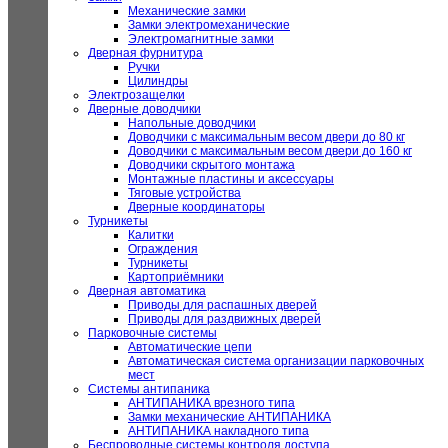
Механические замки
Замки электромеханические
Электромагнитные замки
Дверная фурнитура
Ручки
Цилиндры
Электрозащелки
Дверные доводчики
Напольные доводчики
Доводчики с максимальным весом двери до 80 кг
Доводчики с максимальным весом двери до 160 кг
Доводчики скрытого монтажа
Монтажные пластины и аксессуары
Тяговые устройства
Дверные координаторы
Турникеты
Калитки
Ограждения
Турникеты
Картоприёмники
Дверная автоматика
Приводы для распашных дверей
Приводы для раздвижных дверей
Парковочные системы
Автоматические цепи
Автоматическая система организации парковочных
мест
Системы антипаника
АНТИПАНИКА врезного типа
Замки механические АНТИПАНИКА
АНТИПАНИКА накладного типа
Беспроводные системы контроля доступа