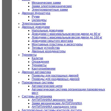
Механические замки
Замки электромеханические
Электромагнитные замки
Дверная фурнитура
Ручки
Цилиндры
Электрозащелки
Дверные доводчики
Напольные доводчики
Доводчики с максимальным весом двери до 80 кг
Доводчики с максимальным весом двери до 160 кг
Доводчики скрытого монтажа
Монтажные пластины и аксессуары
Тяговые устройства
Дверные координаторы
Турникеты
Калитки
Ограждения
Турникеты
Картоприёмники
Дверная автоматика
Приводы для распашных дверей
Приводы для раздвижных дверей
Парковочные системы
Автоматические цепи
Автоматическая система организации парковочных
мест
Системы антипаника
АНТИПАНИКА врезного типа
Замки механические АНТИПАНИКА
АНТИПАНИКА накладного типа
Беспроводные системы контроля доступа