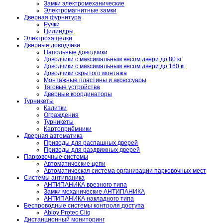
Замки электромеханические
Электромагнитные замки
Дверная фурнитура
Ручки
Цилиндры
Электрозащелки
Дверные доводчики
Напольные доводчики
Доводчики с максимальным весом двери до 80 кг
Доводчики с максимальным весом двери до 160 кг
Доводчики скрытого монтажа
Монтажные пластины и аксессуары
Тяговые устройства
Дверные координаторы
Турникеты
Калитки
Ограждения
Турникеты
Картоприёмники
Дверная автоматика
Приводы для распашных дверей
Приводы для раздвижных дверей
Парковочные системы
Автоматические цепи
Автоматическая система организации парковочных мест
Системы антипаника
АНТИПАНИКА врезного типа
Замки механические АНТИПАНИКА
АНТИПАНИКА накладного типа
Беспроводные системы контроля доступа
Abloy Protec Cliq
Дистанционный мониторинг