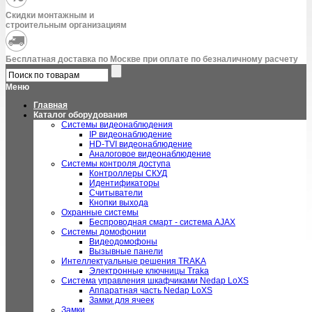
Скидки монтажным и
строительным организациям
Бесплатная доставка по Москве при оплате по безналичному расчету
Меню
Главная
Каталог оборудования
Системы видеонаблюдения
IP видеонаблюдение
HD-TVI видеонаблюдение
Аналоговое видеонаблюдение
Системы контроля доступа
Контроллеры СКУД
Идентификаторы
Считыватели
Кнопки выхода
Охранные системы
Беспроводная смарт - система AJAX
Системы домофонии
Видеодомофоны
Вызывные панели
Интеллектуальные решения TRAKA
Электронные ключницы Traka
Система управления шкафчиками Nedap LoXS
Аппаратная часть Nedap LoXS
Замки для ячеек
Замки