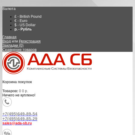
Валюта
£ - British Pound
€ - Euro
$ - US Dollar
р. - Рубль
Главная
Вход
или
Регистрация
Закладки (0)
Сравнение товаров
Корзина покупок
Товаров:
0
0 р.
Ничего не куплено!
+7(495)649-89-54
+7(495)649-85-29
sales@ada-sb.ru