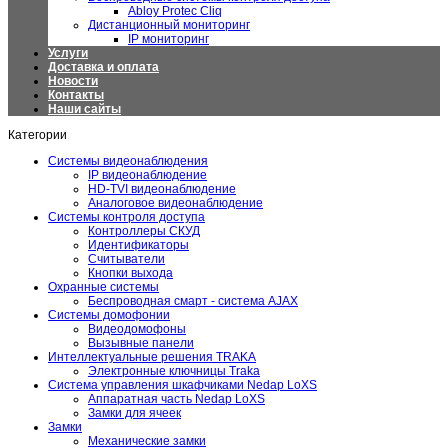
Abloy Protec Cliq
Дистанционный мониторинг
IP мониторинг
Услуги
Доставка и оплата
Новости
Контакты
Наши сайты
Категории
Системы видеонаблюдения
IP видеонаблюдение
HD-TVI видеонаблюдение
Аналоговое видеонаблюдение
Системы контроля доступа
Контроллеры СКУД
Идентификаторы
Считыватели
Кнопки выхода
Охранные системы
Беспроводная смарт - система AJAX
Системы домофонии
Видеодомофоны
Вызывные панели
Интеллектуальные решения TRAKA
Электронные ключницы Traka
Система управления шкафчиками Nedap LoXS
Аппаратная часть Nedap LoXS
Замки для ячеек
Замки
Механические замки