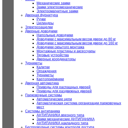
Механические замки
Замки электромеханические
Электромагнитные замки
Дверная фурнитура
Ручки
Цилиндры
Электрозащелки
Дверные доводчики
Напольные доводчики
Доводчики с максимальным весом двери до 80 кг
Доводчики с максимальным весом двери до 160 кг
Доводчики скрытого монтажа
Монтажные пластины и аксессуары
Тяговые устройства
Дверные координаторы
Турникеты
Калитки
Ограждения
Турникеты
Картоприёмники
Дверная автоматика
Приводы для распашных дверей
Приводы для раздвижных дверей
Парковочные системы
Автоматические цепи
Автоматическая система организации парковочных
мест
Системы антипаника
АНТИПАНИКА врезного типа
Замки механические АНТИПАНИКА
АНТИПАНИКА накладного типа
Беспроводные системы контроля доступа