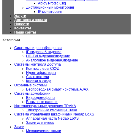
Abloy Protec Cliq
Дистанционный мониторинг
IP мониторинг
Услуги
Доставка и оплата
Новости
Контакты
Наши сайты
Категории
Системы видеонаблюдения
IP видеонаблюдение
HD-TVI видеонаблюдение
Аналоговое видеонаблюдение
Системы контроля доступа
Контроллеры СКУД
Идентификаторы
Считыватели
Кнопки выхода
Охранные системы
Беспроводная смарт - система AJAX
Системы домофонии
Видеодомофоны
Вызывные панели
Интеллектуальные решения TRAKA
Электронные ключницы Traka
Система управления шкафчиками Nedap LoXS
Аппаратная часть Nedap LoXS
Замки для ячеек
Замки
Механические замки