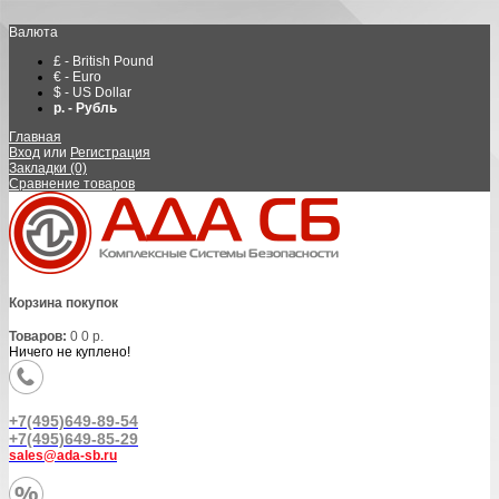
Валюта
£ - British Pound
€ - Euro
$ - US Dollar
р. - Рубль
Главная
Вход
или
Регистрация
Закладки (0)
Сравнение товаров
Корзина покупок
Товаров:
0
0 р.
Ничего не куплено!
+7(495)649-89-54
+7(495)649-85-29
sales@ada-sb.ru