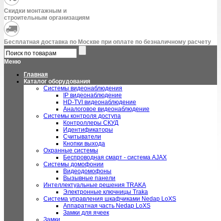
Скидки монтажным и
строительным организациям
Бесплатная доставка по Москве при оплате по безналичному расчету
Меню
Главная
Каталог оборудования
Системы видеонаблюдения
IP видеонаблюдение
HD-TVI видеонаблюдение
Аналоговое видеонаблюдение
Системы контроля доступа
Контроллеры СКУД
Идентификаторы
Считыватели
Кнопки выхода
Охранные системы
Беспроводная смарт - система AJAX
Системы домофонии
Видеодомофоны
Вызывные панели
Интеллектуальные решения TRAKA
Электронные ключницы Traka
Система управления шкафчиками Nedap LoXS
Аппаратная часть Nedap LoXS
Замки для ячеек
Замки