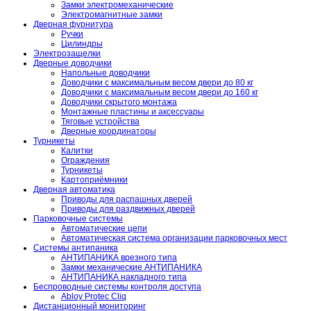
Замки электромеханические
Электромагнитные замки
Дверная фурнитура
Ручки
Цилиндры
Электрозащелки
Дверные доводчики
Напольные доводчики
Доводчики с максимальным весом двери до 80 кг
Доводчики с максимальным весом двери до 160 кг
Доводчики скрытого монтажа
Монтажные пластины и аксессуары
Тяговые устройства
Дверные координаторы
Турникеты
Калитки
Ограждения
Турникеты
Картоприёмники
Дверная автоматика
Приводы для распашных дверей
Приводы для раздвижных дверей
Парковочные системы
Автоматические цепи
Автоматическая система организации парковочных мест
Системы антипаника
АНТИПАНИКА врезного типа
Замки механические АНТИПАНИКА
АНТИПАНИКА накладного типа
Беспроводные системы контроля доступа
Abloy Protec Cliq
Дистанционный мониторинг