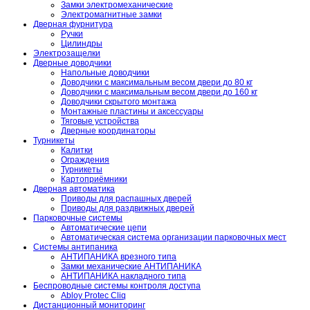
Замки электромеханические
Электромагнитные замки
Дверная фурнитура
Ручки
Цилиндры
Электрозащелки
Дверные доводчики
Напольные доводчики
Доводчики с максимальным весом двери до 80 кг
Доводчики с максимальным весом двери до 160 кг
Доводчики скрытого монтажа
Монтажные пластины и аксессуары
Тяговые устройства
Дверные координаторы
Турникеты
Калитки
Ограждения
Турникеты
Картоприёмники
Дверная автоматика
Приводы для распашных дверей
Приводы для раздвижных дверей
Парковочные системы
Автоматические цепи
Автоматическая система организации парковочных мест
Системы антипаника
АНТИПАНИКА врезного типа
Замки механические АНТИПАНИКА
АНТИПАНИКА накладного типа
Беспроводные системы контроля доступа
Abloy Protec Cliq
Дистанционный мониторинг