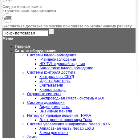
Скидки монтажным и
строительным организациям
Бесплатная доставка по Москве при оплате по безналичному расчету
Меню
Главная
Каталог оборудования
Системы видеонаблюдения
IP видеонаблюдение
HD-TVI видеонаблюдение
Аналоговое видеонаблюдение
Системы контроля доступа
Контроллеры СКУД
Идентификаторы
Считыватели
Кнопки выхода
Охранные системы
Беспроводная смарт - система AJAX
Системы домофонии
Видеодомофоны
Вызывные панели
Интеллектуальные решения TRAKA
Электронные ключницы Traka
Система управления шкафчиками Nedap LoXS
Аппаратная часть Nedap LoXS
Замки для ячеек
Замки