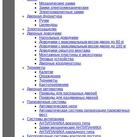
Механические замки
Замки электромеханические
Электромагнитные замки
Дверная фурнитура
Ручки
Цилиндры
Электрозащелки
Дверные доводчики
Напольные доводчики
Доводчики с максимальным весом двери до 80 кг
Доводчики с максимальным весом двери до 160 кг
Доводчики скрытого монтажа
Монтажные пластины и аксессуары
Тяговые устройства
Дверные координаторы
Турникеты
Калитки
Ограждения
Турникеты
Картоприёмники
Дверная автоматика
Приводы для распашных дверей
Приводы для раздвижных дверей
Парковочные системы
Автоматические цепи
Автоматическая система организации парковочных
мест
Системы антипаника
АНТИПАНИКА врезного типа
Замки механические АНТИПАНИКА
АНТИПАНИКА накладного типа
Беспроводные системы контроля доступа