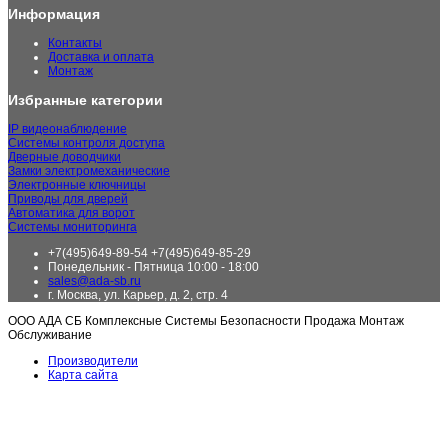
Информация
Контакты
Доставка и оплата
Монтаж
Избранные категории
IP видеонаблюдение
Системы контроля доступа
Дверные доводчики
Замки электромеханические
Электронные ключницы
Приводы для дверей
Автоматика для ворот
Системы мониторинга
+7(495)649-89-54 +7(495)649-85-29
Понедельник - Пятница 10:00 - 18:00
sales@ada-sb.ru
г. Москва, ул. Карьер, д. 2, стр. 4
ООО АДА СБ Комплексные Системы Безопасности Продажа Монтаж
Обслуживание
Производители
Карта сайта