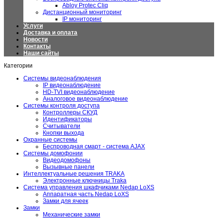
Abloy Protec Cliq
Дистанционный мониторинг
IP мониторинг
Услуги
Доставка и оплата
Новости
Контакты
Наши сайты
Категории
Системы видеонаблюдения
IP видеонаблюдение
HD-TVI видеонаблюдение
Аналоговое видеонаблюдение
Системы контроля доступа
Контроллеры СКУД
Идентификаторы
Считыватели
Кнопки выхода
Охранные системы
Беспроводная смарт - система AJAX
Системы домофонии
Видеодомофоны
Вызывные панели
Интеллектуальные решения TRAKA
Электронные ключницы Traka
Система управления шкафчиками Nedap LoXS
Аппаратная часть Nedap LoXS
Замки для ячеек
Замки
Механические замки