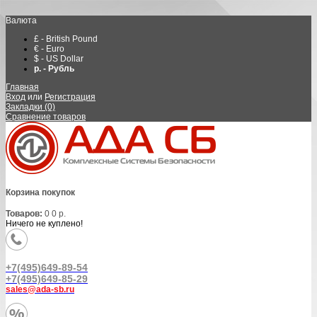
Валюта
£ - British Pound
€ - Euro
$ - US Dollar
р. - Рубль
Главная
Вход
или
Регистрация
Закладки (0)
Сравнение товаров
Корзина покупок
Товаров:
0
0 р.
Ничего не куплено!
+7(495)649-89-54
+7(495)649-85-29
sales@ada-sb.ru