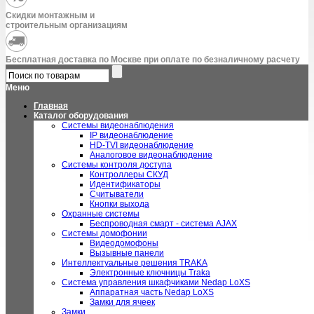
Скидки монтажным и
строительным организациям
Бесплатная доставка по Москве при оплате по безналичному расчету
Меню
Главная
Каталог оборудования
Системы видеонаблюдения
IP видеонаблюдение
HD-TVI видеонаблюдение
Аналоговое видеонаблюдение
Системы контроля доступа
Контроллеры СКУД
Идентификаторы
Считыватели
Кнопки выхода
Охранные системы
Беспроводная смарт - система AJAX
Системы домофонии
Видеодомофоны
Вызывные панели
Интеллектуальные решения TRAKA
Электронные ключницы Traka
Система управления шкафчиками Nedap LoXS
Аппаратная часть Nedap LoXS
Замки для ячеек
Замки