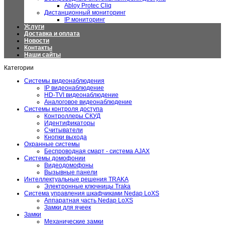
Abloy Protec Cliq
Дистанционный мониторинг
IP мониторинг
Услуги
Доставка и оплата
Новости
Контакты
Наши сайты
Категории
Системы видеонаблюдения
IP видеонаблюдение
HD-TVI видеонаблюдение
Аналоговое видеонаблюдение
Системы контроля доступа
Контроллеры СКУД
Идентификаторы
Считыватели
Кнопки выхода
Охранные системы
Беспроводная смарт - система AJAX
Системы домофонии
Видеодомофоны
Вызывные панели
Интеллектуальные решения TRAKA
Электронные ключницы Traka
Система управления шкафчиками Nedap LoXS
Аппаратная часть Nedap LoXS
Замки для ячеек
Замки
Механические замки