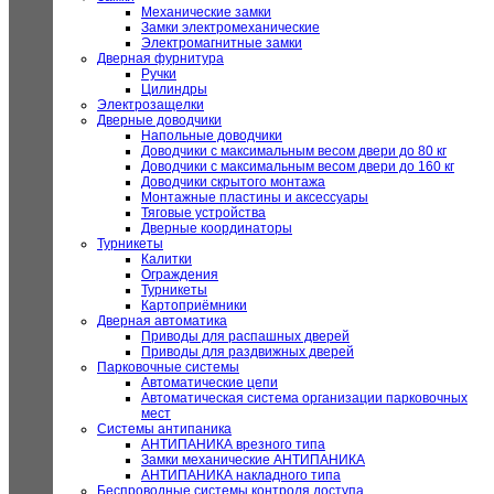
Механические замки
Замки электромеханические
Электромагнитные замки
Дверная фурнитура
Ручки
Цилиндры
Электрозащелки
Дверные доводчики
Напольные доводчики
Доводчики с максимальным весом двери до 80 кг
Доводчики с максимальным весом двери до 160 кг
Доводчики скрытого монтажа
Монтажные пластины и аксессуары
Тяговые устройства
Дверные координаторы
Турникеты
Калитки
Ограждения
Турникеты
Картоприёмники
Дверная автоматика
Приводы для распашных дверей
Приводы для раздвижных дверей
Парковочные системы
Автоматические цепи
Автоматическая система организации парковочных
мест
Системы антипаника
АНТИПАНИКА врезного типа
Замки механические АНТИПАНИКА
АНТИПАНИКА накладного типа
Беспроводные системы контроля доступа