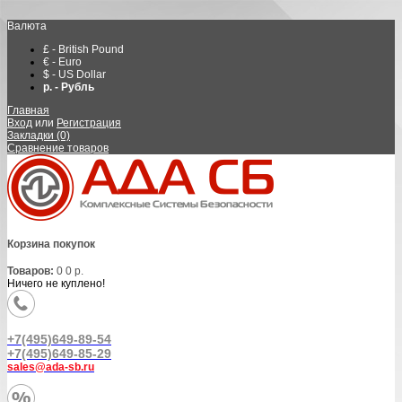
Валюта
£ - British Pound
€ - Euro
$ - US Dollar
р. - Рубль
Главная
Вход
или
Регистрация
Закладки (0)
Сравнение товаров
Корзина покупок
Товаров:
0
0 р.
Ничего не куплено!
+7(495)649-89-54
+7(495)649-85-29
sales@ada-sb.ru