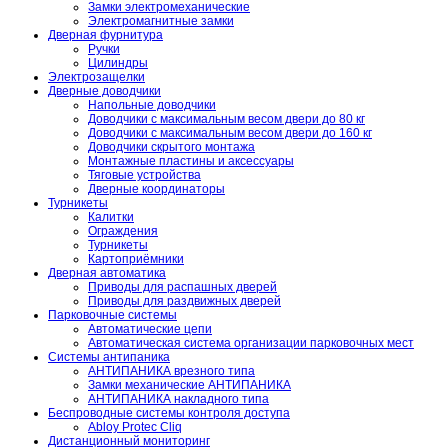
Замки электромеханические
Электромагнитные замки
Дверная фурнитура
Ручки
Цилиндры
Электрозащелки
Дверные доводчики
Напольные доводчики
Доводчики с максимальным весом двери до 80 кг
Доводчики с максимальным весом двери до 160 кг
Доводчики скрытого монтажа
Монтажные пластины и аксессуары
Тяговые устройства
Дверные координаторы
Турникеты
Калитки
Ограждения
Турникеты
Картоприёмники
Дверная автоматика
Приводы для распашных дверей
Приводы для раздвижных дверей
Парковочные системы
Автоматические цепи
Автоматическая система организации парковочных мест
Системы антипаника
АНТИПАНИКА врезного типа
Замки механические АНТИПАНИКА
АНТИПАНИКА накладного типа
Беспроводные системы контроля доступа
Abloy Protec Cliq
Дистанционный мониторинг