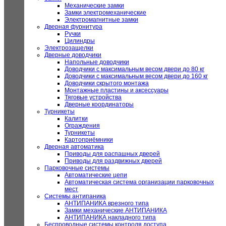
Механические замки
Замки электромеханические
Электромагнитные замки
Дверная фурнитура
Ручки
Цилиндры
Электрозащелки
Дверные доводчики
Напольные доводчики
Доводчики с максимальным весом двери до 80 кг
Доводчики с максимальным весом двери до 160 кг
Доводчики скрытого монтажа
Монтажные пластины и аксессуары
Тяговые устройства
Дверные координаторы
Турникеты
Калитки
Ограждения
Турникеты
Картоприёмники
Дверная автоматика
Приводы для распашных дверей
Приводы для раздвижных дверей
Парковочные системы
Автоматические цепи
Автоматическая система организации парковочных
мест
Системы антипаника
АНТИПАНИКА врезного типа
Замки механические АНТИПАНИКА
АНТИПАНИКА накладного типа
Беспроводные системы контроля доступа