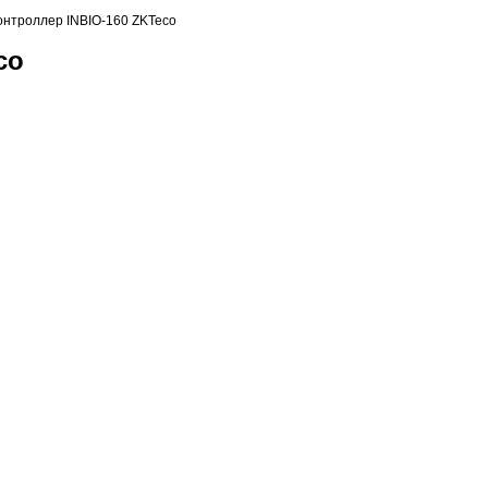
онтроллер INBIO-160 ZKTeco
co