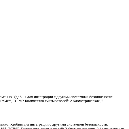
еменно. Удобны для интеграции с другими системами безопасности:
RS485, TCP/IP. Количество считывателей: 2 биометрических, 2
енно. Удобны для интеграции с другими системами безопасности:
485, TCP/IP. Количество считывателей: 2 биометрических, 2 бесконтактных.