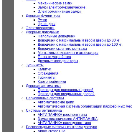
Механические замки
Замки электромеханические
Электромагнитные замки
Дверная фурнитура
Ручки
Цилиндры
Электрозащелки
Дверные доводчики
Напольные доводчики
Доводчики с максимальным весом двери до 80 кг
Доводчики с максимальным весом двери до 160 кг
Доводчики скрытого монтажа
Монтажные пластины и аксессуары
Тяговые устройства
Дверные координаторы
Турникеты
Калитки
Ограждения
Турникеты
Картоприёмники
Дверная автоматика
Приводы для распашных дверей
Приводы для раздвижных дверей
Парковочные системы
Автоматические цепи
Автоматическая система организации парковочных мес
Системы антипаника
АНТИПАНИКА врезного типа
Замки механические АНТИПАНИКА
АНТИПАНИКА накладного типа
Беспроводные системы контроля доступа
Abloy Protec Cliq