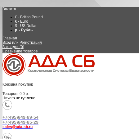
Валюта
£ - British Pound
€ - Euro
$ - US Dollar
р. - Рубль
Главная
Вход
или
Регистрация
Закладки (0)
Сравнение товаров
Корзина покупок
Товаров:
0
0 р.
Ничего не куплено!
+7(495)649-89-54
+7(495)649-85-29
sales@ada-sb.ru