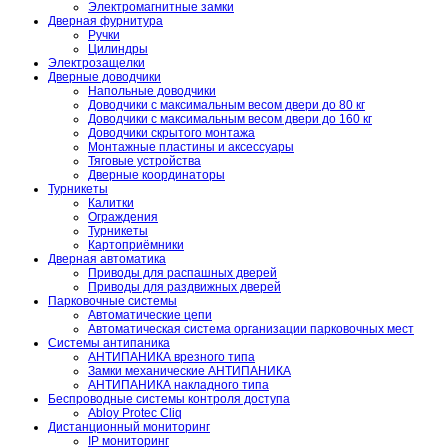
Электромагнитные замки
Дверная фурнитура
Ручки
Цилиндры
Электрозащелки
Дверные доводчики
Напольные доводчики
Доводчики с максимальным весом двери до 80 кг
Доводчики с максимальным весом двери до 160 кг
Доводчики скрытого монтажа
Монтажные пластины и аксессуары
Тяговые устройства
Дверные координаторы
Турникеты
Калитки
Ограждения
Турникеты
Картоприёмники
Дверная автоматика
Приводы для распашных дверей
Приводы для раздвижных дверей
Парковочные системы
Автоматические цепи
Автоматическая система организации парковочных мест
Системы антипаника
АНТИПАНИКА врезного типа
Замки механические АНТИПАНИКА
АНТИПАНИКА накладного типа
Беспроводные системы контроля доступа
Abloy Protec Cliq
Дистанционный мониторинг
IP мониторинг