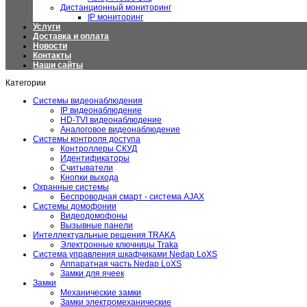
Дистанционный мониторинг
IP мониторинг
Услуги
Доставка и оплата
Новости
Контакты
Наши сайты
Категории
Системы видеонаблюдения
IP видеонаблюдение
HD-TVI видеонаблюдение
Аналоговое видеонаблюдение
Системы контроля доступа
Контроллеры СКУД
Идентификаторы
Считыватели
Кнопки выхода
Охранные системы
Беспроводная смарт - система AJAX
Системы домофонии
Видеодомофоны
Вызывные панели
Интеллектуальные решения TRAKA
Электронные ключницы Traka
Система управления шкафчиками Nedap LoXS
Аппаратная часть Nedap LoXS
Замки для ячеек
Замки
Механические замки
Замки электромеханические