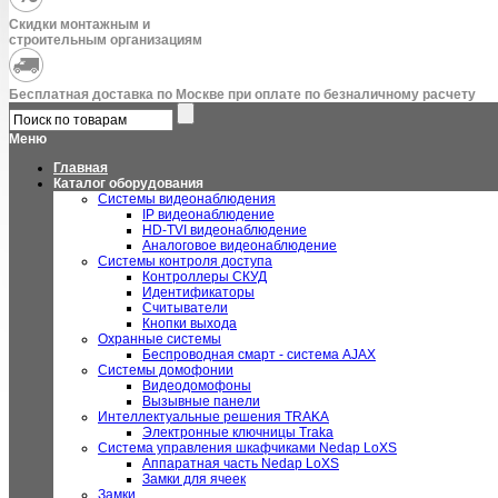
Скидки монтажным и
строительным организациям
Бесплатная доставка по Москве при оплате по безналичному расчету
Меню
Главная
Каталог оборудования
Системы видеонаблюдения
IP видеонаблюдение
HD-TVI видеонаблюдение
Аналоговое видеонаблюдение
Системы контроля доступа
Контроллеры СКУД
Идентификаторы
Считыватели
Кнопки выхода
Охранные системы
Беспроводная смарт - система AJAX
Системы домофонии
Видеодомофоны
Вызывные панели
Интеллектуальные решения TRAKA
Электронные ключницы Traka
Система управления шкафчиками Nedap LoXS
Аппаратная часть Nedap LoXS
Замки для ячеек
Замки