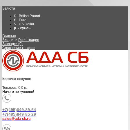
Валюта
£ - British Pound
€ - Euro
$ - US Dollar
р. - Рубль
Главная
Вход
или
Регистрация
Закладки (0)
Сравнение товаров
Корзина покупок
Товаров:
0
0 р.
Ничего не куплено!
+7(495)649-89-54
+7(495)649-85-29
sales@ada-sb.ru