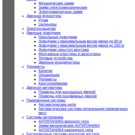
Механические замки
Замки электромеханические
Электромагнитные замки
Дверная фурнитура
Ручки
Цилиндры
Электрозащелки
Дверные доводчики
Напольные доводчики
Доводчики с максимальным весом двери до 80 кг
Доводчики с максимальным весом двери до 160 кг
Доводчики скрытого монтажа
Монтажные пластины и аксессуары
Тяговые устройства
Дверные координаторы
Турникеты
Калитки
Ограждения
Турникеты
Картоприёмники
Дверная автоматика
Приводы для распашных дверей
Приводы для раздвижных дверей
Парковочные системы
Автоматические цепи
Автоматическая система организации парковочных
мест
Системы антипаника
АНТИПАНИКА врезного типа
Замки механические АНТИПАНИКА
АНТИПАНИКА накладного типа
Беспроводные системы контроля доступа