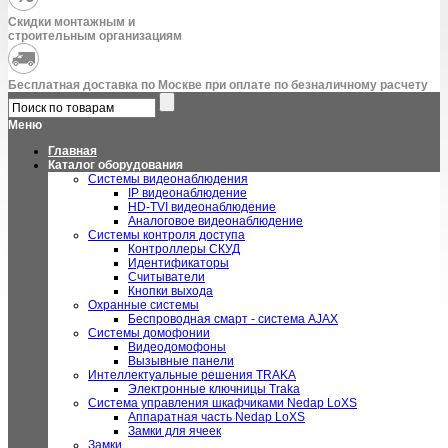
Скидки монтажным и
строительным организациям
Бесплатная доставка по Москве при оплате по безналичному расчету
Меню
Главная
Каталог оборудования
Системы видеонаблюдения
IP видеонаблюдение
HD-TVI видеонаблюдение
Аналоговое видеонаблюдение
Системы контроля доступа
Контроллеры СКУД
Идентификаторы
Считыватели
Кнопки выхода
Охранные системы
Беспроводная смарт - система AJAX
Системы домофонии
Видеодомофоны
Вызывные панели
Интеллектуальные решения TRAKA
Электронные ключницы Traka
Система управления шкафчиками Nedap LoXS
Аппаратная часть Nedap LoXS
Замки для ячеек
Замки