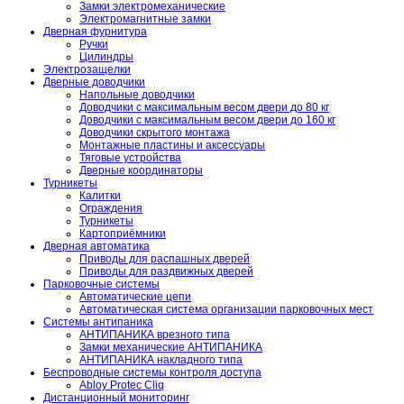
Замки электромеханические
Электромагнитные замки
Дверная фурнитура
Ручки
Цилиндры
Электрозащелки
Дверные доводчики
Напольные доводчики
Доводчики с максимальным весом двери до 80 кг
Доводчики с максимальным весом двери до 160 кг
Доводчики скрытого монтажа
Монтажные пластины и аксессуары
Тяговые устройства
Дверные координаторы
Турникеты
Калитки
Ограждения
Турникеты
Картоприёмники
Дверная автоматика
Приводы для распашных дверей
Приводы для раздвижных дверей
Парковочные системы
Автоматические цепи
Автоматическая система организации парковочных мест
Системы антипаника
АНТИПАНИКА врезного типа
Замки механические АНТИПАНИКА
АНТИПАНИКА накладного типа
Беспроводные системы контроля доступа
Abloy Protec Cliq
Дистанционный мониторинг