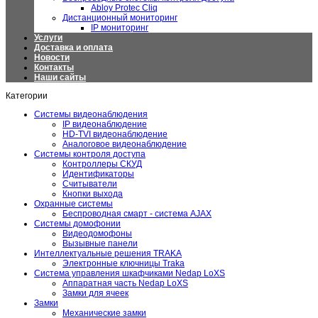
Abloy Protec Cliq
Дистанционный мониторинг
IP мониторинг
Услуги
Доставка и оплата
Новости
Контакты
Наши сайты
Категории
Системы видеонаблюдения
IP видеонаблюдение
HD-TVI видеонаблюдение
Аналоговое видеонаблюдение
Системы контроля доступа
Контроллеры СКУД
Идентификаторы
Считыватели
Кнопки выхода
Охранные системы
Беспроводная смарт - система AJAX
Системы домофонии
Видеодомофоны
Вызывные панели
Интеллектуальные решения TRAKA
Электронные ключницы Traka
Система управления шкафчиками Nedap LoXS
Аппаратная часть Nedap LoXS
Замки для ячеек
Замки
Механические замки