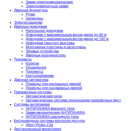
Замки электромеханические
Электромагнитные замки
Дверная фурнитура
Ручки
Цилиндры
Электрозащелки
Дверные доводчики
Напольные доводчики
Доводчики с максимальным весом двери до 80 кг
Доводчики с максимальным весом двери до 160 кг
Доводчики скрытого монтажа
Монтажные пластины и аксессуары
Тяговые устройства
Дверные координаторы
Турникеты
Калитки
Ограждения
Турникеты
Картоприёмники
Дверная автоматика
Приводы для распашных дверей
Приводы для раздвижных дверей
Парковочные системы
Автоматические цепи
Автоматическая система организации парковочных мест
Системы антипаника
АНТИПАНИКА врезного типа
Замки механические АНТИПАНИКА
АНТИПАНИКА накладного типа
Беспроводные системы контроля доступа
Abloy Protec Cliq
Дистанционный мониторинг