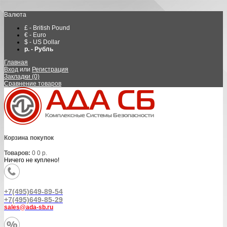
Валюта
£ - British Pound
€ - Euro
$ - US Dollar
р. - Рубль
Главная
Вход
или
Регистрация
Закладки (0)
Сравнение товаров
Корзина покупок
Товаров:
0
0 р.
Ничего не куплено!
+7(495)649-89-54
+7(495)649-85-29
sales@ada-sb.ru