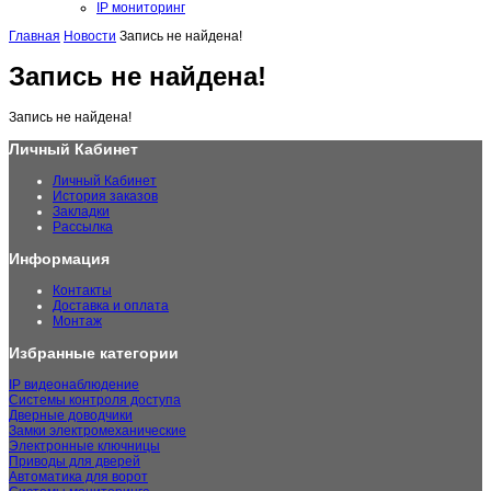
IP мониторинг
Главная
Новости
Запись не найдена!
Запись не найдена!
Запись не найдена!
Личный Кабинет
Личный Кабинет
История заказов
Закладки
Рассылка
Информация
Контакты
Доставка и оплата
Монтаж
Избранные категории
IP видеонаблюдение
Системы контроля доступа
Дверные доводчики
Замки электромеханические
Электронные ключницы
Приводы для дверей
Автоматика для ворот