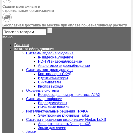
Скидки монтажным и
строительным организациям
Бесплатная доставка по Москве при оплате по безналичному расчету
Меню
Главная
Каталог оборудования
Системы видеонаблюдения
IP видеонаблюдение
HD-TVI видеонаблюдение
Аналоговое видеонаблюдение
Системы контроля доступа
Контроллеры СКУД
Идентификаторы
Считыватели
Кнопки выхода
Охранные системы
Беспроводная смарт - система AJAX
Системы домофонии
Видеодомофоны
Вызывные панели
Интеллектуальные решения TRAKA
Электронные ключницы Traka
Система управления шкафчиками Nedap LoXS
Аппаратная часть Nedap LoXS
Замки для ячеек
Замки