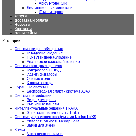
Abloy Protec Cliq
Дистанционный мониторинг
IP мониторинг
Услуги
Доставка и оплата
Новости
Контакты
Наши сайты
Категории
Системы видеонаблюдения
IP видеонаблюдение
HD-TVI видеонаблюдение
Аналоговое видеонаблюдение
Системы контроля доступа
Контроллеры СКУД
Идентификаторы
Считыватели
Кнопки выхода
Охранные системы
Беспроводная смарт - система AJAX
Системы домофонии
Видеодомофоны
Вызывные панели
Интеллектуальные решения TRAKA
Электронные ключницы Traka
Система управления шкафчиками Nedap LoXS
Аппаратная часть Nedap LoXS
Замки для ячеек
Замки
Механические замки