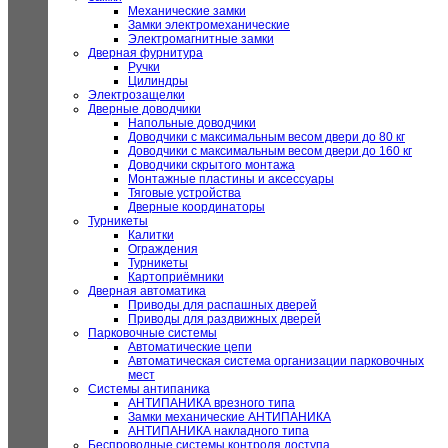
Механические замки
Замки электромеханические
Электромагнитные замки
Дверная фурнитура
Ручки
Цилиндры
Электрозащелки
Дверные доводчики
Напольные доводчики
Доводчики с максимальным весом двери до 80 кг
Доводчики с максимальным весом двери до 160 кг
Доводчики скрытого монтажа
Монтажные пластины и аксессуары
Тяговые устройства
Дверные координаторы
Турникеты
Калитки
Ограждения
Турникеты
Картоприёмники
Дверная автоматика
Приводы для распашных дверей
Приводы для раздвижных дверей
Парковочные системы
Автоматические цепи
Автоматическая система организации парковочных
мест
Системы антипаника
АНТИПАНИКА врезного типа
Замки механические АНТИПАНИКА
АНТИПАНИКА накладного типа
Беспроводные системы контроля доступа