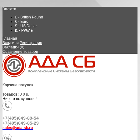
Валюта
£ - British Pound
€ - Euro
$ - US Dollar
р. - Рубль
Главная
Вход
или
Регистрация
Закладки (0)
Сравнение товаров
Корзина покупок
Товаров:
0
0 р.
Ничего не куплено!
+7(495)649-89-54
+7(495)649-85-29
sales@ada-sb.ru