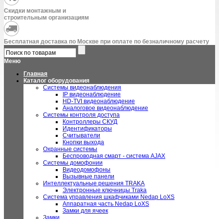
Скидки монтажным и
строительным организациям
Бесплатная доставка по Москве при оплате по безналичному расчету
Меню
Главная
Каталог оборудования
Системы видеонаблюдения
IP видеонаблюдение
HD-TVI видеонаблюдение
Аналоговое видеонаблюдение
Системы контроля доступа
Контроллеры СКУД
Идентификаторы
Считыватели
Кнопки выхода
Охранные системы
Беспроводная смарт - система AJAX
Системы домофонии
Видеодомофоны
Вызывные панели
Интеллектуальные решения TRAKA
Электронные ключницы Traka
Система управления шкафчиками Nedap LoXS
Аппаратная часть Nedap LoXS
Замки для ячеек
Замки