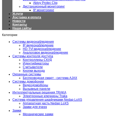
Abloy Protec Cliq
Дистанционный мониторинг
IP мониторинг
Услуги
Доставка и оплата
Новости
Контакты
Наши сайты
Категории
Системы видеонаблюдения
IP видеонаблюдение
HD-TVI видеонаблюдение
Аналоговое видеонаблюдение
Системы контроля доступа
Контроллеры СКУД
Идентификаторы
Считыватели
Кнопки выхода
Охранные системы
Беспроводная смарт - система AJAX
Системы домофонии
Видеодомофоны
Вызывные панели
Интеллектуальные решения TRAKA
Электронные ключницы Traka
Система управления шкафчиками Nedap LoXS
Аппаратная часть Nedap LoXS
Замки для ячеек
Замки
Механические замки