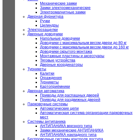
Механические замки
Замки электромеханические
Электромагнитные замки
Дверная фурнитура
Ручки
Цилиндры
Электрозащелки
Дверные доводчики
Напольные доводчики
Доводчики с максимальным весом двери до 80 кг
Доводчики с максимальным весом двери до 160 кг
Доводчики скрытого монтажа
Монтажные пластины и аксессуары
Тяговые устройства
Дверные координаторы
Турникеты
Калитки
Ограждения
Турникеты
Картоприёмники
Дверная автоматика
Приводы для распашных дверей
Приводы для раздвижных дверей
Парковочные системы
Автоматические цепи
Автоматическая система организации парковочных
мест
Системы антипаника
АНТИПАНИКА врезного типа
Замки механические АНТИПАНИКА
АНТИПАНИКА накладного типа
Беспроводные системы контроля доступа