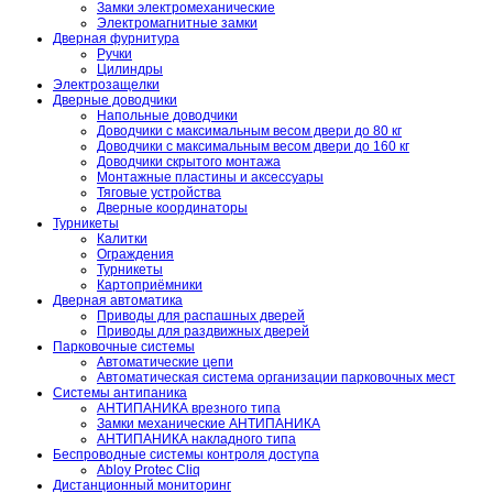
Замки электромеханические
Электромагнитные замки
Дверная фурнитура
Ручки
Цилиндры
Электрозащелки
Дверные доводчики
Напольные доводчики
Доводчики с максимальным весом двери до 80 кг
Доводчики с максимальным весом двери до 160 кг
Доводчики скрытого монтажа
Монтажные пластины и аксессуары
Тяговые устройства
Дверные координаторы
Турникеты
Калитки
Ограждения
Турникеты
Картоприёмники
Дверная автоматика
Приводы для распашных дверей
Приводы для раздвижных дверей
Парковочные системы
Автоматические цепи
Автоматическая система организации парковочных мест
Системы антипаника
АНТИПАНИКА врезного типа
Замки механические АНТИПАНИКА
АНТИПАНИКА накладного типа
Беспроводные системы контроля доступа
Abloy Protec Cliq
Дистанционный мониторинг