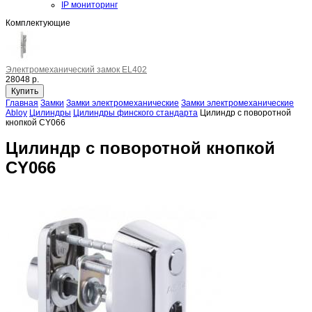
IP мониторинг
Комплектующие
Электромеханический замок EL402
28048 р.
Главная
Замки
Замки электромеханические
Замки электромеханические
Abloy
Цилиндры
Цилиндры финского стандарта
Цилиндр с поворотной
кнопкой CY066
Цилиндр с поворотной кнопкой
CY066