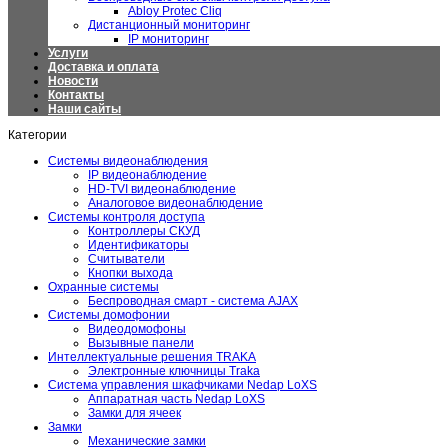
Abloy Protec Cliq
Дистанционный мониторинг
IP мониторинг
Услуги
Доставка и оплата
Новости
Контакты
Наши сайты
Категории
Системы видеонаблюдения
IP видеонаблюдение
HD-TVI видеонаблюдение
Аналоговое видеонаблюдение
Системы контроля доступа
Контроллеры СКУД
Идентификаторы
Считыватели
Кнопки выхода
Охранные системы
Беспроводная смарт - система AJAX
Системы домофонии
Видеодомофоны
Вызывные панели
Интеллектуальные решения TRAKA
Электронные ключницы Traka
Система управления шкафчиками Nedap LoXS
Аппаратная часть Nedap LoXS
Замки для ячеек
Замки
Механические замки