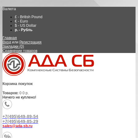
Валюта
£ - British Pound
€ - Euro
$ - US Dollar
р. - Рубль
Главная
Вход
или
Регистрация
Закладки (0)
Сравнение товаров
Корзина покупок
Товаров:
0
0 р.
Ничего не куплено!
+7(495)649-89-54
+7(495)649-85-29
sales@ada-sb.ru