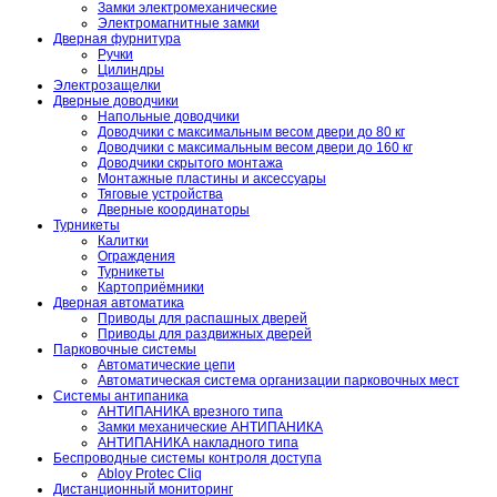
Замки электромеханические
Электромагнитные замки
Дверная фурнитура
Ручки
Цилиндры
Электрозащелки
Дверные доводчики
Напольные доводчики
Доводчики с максимальным весом двери до 80 кг
Доводчики с максимальным весом двери до 160 кг
Доводчики скрытого монтажа
Монтажные пластины и аксессуары
Тяговые устройства
Дверные координаторы
Турникеты
Калитки
Ограждения
Турникеты
Картоприёмники
Дверная автоматика
Приводы для распашных дверей
Приводы для раздвижных дверей
Парковочные системы
Автоматические цепи
Автоматическая система организации парковочных мест
Системы антипаника
АНТИПАНИКА врезного типа
Замки механические АНТИПАНИКА
АНТИПАНИКА накладного типа
Беспроводные системы контроля доступа
Abloy Protec Cliq
Дистанционный мониторинг