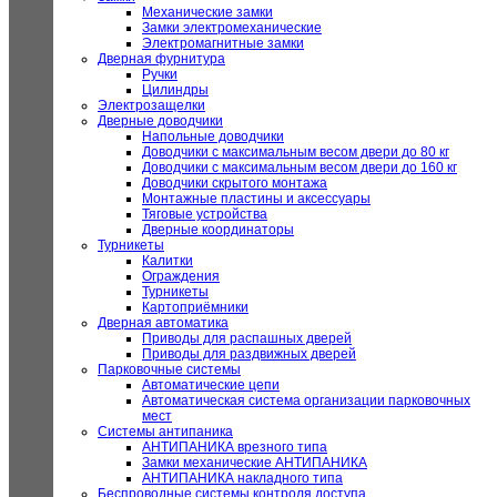
Механические замки
Замки электромеханические
Электромагнитные замки
Дверная фурнитура
Ручки
Цилиндры
Электрозащелки
Дверные доводчики
Напольные доводчики
Доводчики с максимальным весом двери до 80 кг
Доводчики с максимальным весом двери до 160 кг
Доводчики скрытого монтажа
Монтажные пластины и аксессуары
Тяговые устройства
Дверные координаторы
Турникеты
Калитки
Ограждения
Турникеты
Картоприёмники
Дверная автоматика
Приводы для распашных дверей
Приводы для раздвижных дверей
Парковочные системы
Автоматические цепи
Автоматическая система организации парковочных
мест
Системы антипаника
АНТИПАНИКА врезного типа
Замки механические АНТИПАНИКА
АНТИПАНИКА накладного типа
Беспроводные системы контроля доступа