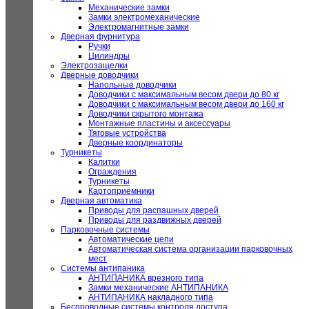
Механические замки
Замки электромеханические
Электромагнитные замки
Дверная фурнитура
Ручки
Цилиндры
Электрозащелки
Дверные доводчики
Напольные доводчики
Доводчики с максимальным весом двери до 80 кг
Доводчики с максимальным весом двери до 160 кг
Доводчики скрытого монтажа
Монтажные пластины и аксессуары
Тяговые устройства
Дверные координаторы
Турникеты
Калитки
Ограждения
Турникеты
Картоприёмники
Дверная автоматика
Приводы для распашных дверей
Приводы для раздвижных дверей
Парковочные системы
Автоматические цепи
Автоматическая система организации парковочных
мест
Системы антипаника
АНТИПАНИКА врезного типа
Замки механические АНТИПАНИКА
АНТИПАНИКА накладного типа
Беспроводные системы контроля доступа