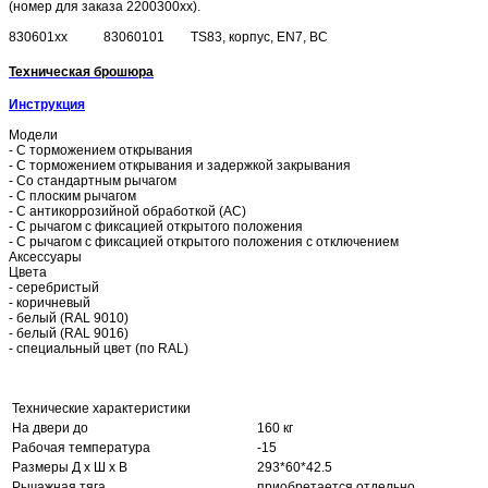
(номер для заказа 2200300хх).
830601хх
83060101
TS83, корпус, EN7, BC
Техническая брошюра
Инструкция
Модели
- С торможением открывания
- С торможением открывания и задержкой закрывания
- Со стандартным рычагом
- С плоским рычагом
- С антикоррозийной обработкой (АС)
- С рычагом с фиксацией открытого положения
- С рычагом с фиксацией открытого положения с отключением
Аксессуары
Цвета
- серебристый
- коричневый
- белый (RAL 9010)
- белый (RAL 9016)
- специальный цвет (по RAL)
Технические характеристики
На двери до
160 кг
Рабочая температура
-15
Размеры Д x Ш x В
293*60*42.5
Рычажная тяга
приобретается отдельно