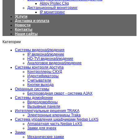
Abloy Protec Cliq
Дистанционный мониторинг
IP мониторинг
Услуги
Доставка и оплата
Новости
Контакты
Наши сайты
Категории
Системы видеонаблюдения
IP видеонаблюдение
HD-TVI видеонаблюдение
Аналоговое видеонаблюдение
Системы контроля доступа
Контроллеры СКУД
Идентификаторы
Считыватели
Кнопки выхода
Охранные системы
Беспроводная смарт - система AJAX
Системы домофонии
Видеодомофоны
Вызывные панели
Интеллектуальные решения TRAKA
Электронные ключницы Traka
Система управления шкафчиками Nedap LoXS
Аппаратная часть Nedap LoXS
Замки для ячеек
Замки
Механические замки