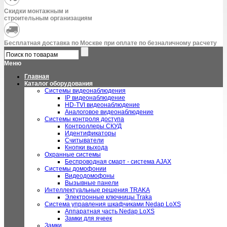
Скидки монтажным и
строительным организациям
Бесплатная доставка по Москве при оплате по безналичному расчету
Меню
Главная
Каталог оборудования
Системы видеонаблюдения
IP видеонаблюдение
HD-TVI видеонаблюдение
Аналоговое видеонаблюдение
Системы контроля доступа
Контроллеры СКУД
Идентификаторы
Считыватели
Кнопки выхода
Охранные системы
Беспроводная смарт - система AJAX
Системы домофонии
Видеодомофоны
Вызывные панели
Интеллектуальные решения TRAKA
Электронные ключницы Traka
Система управления шкафчиками Nedap LoXS
Аппаратная часть Nedap LoXS
Замки для ячеек
Замки