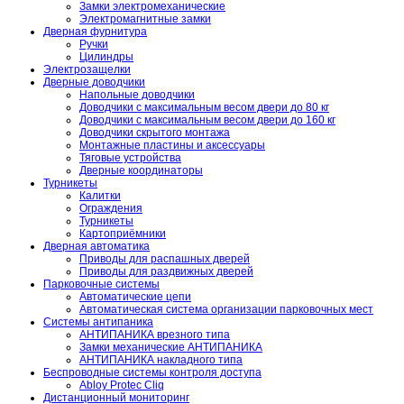
Замки электромеханические
Электромагнитные замки
Дверная фурнитура
Ручки
Цилиндры
Электрозащелки
Дверные доводчики
Напольные доводчики
Доводчики с максимальным весом двери до 80 кг
Доводчики с максимальным весом двери до 160 кг
Доводчики скрытого монтажа
Монтажные пластины и аксессуары
Тяговые устройства
Дверные координаторы
Турникеты
Калитки
Ограждения
Турникеты
Картоприёмники
Дверная автоматика
Приводы для распашных дверей
Приводы для раздвижных дверей
Парковочные системы
Автоматические цепи
Автоматическая система организации парковочных мест
Системы антипаника
АНТИПАНИКА врезного типа
Замки механические АНТИПАНИКА
АНТИПАНИКА накладного типа
Беспроводные системы контроля доступа
Abloy Protec Cliq
Дистанционный мониторинг