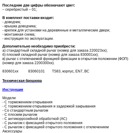
Последние две цифры обозначают цвет:
– серебристый – 01;
В комплект поставки входит:
- доводчик;
- крышка доводчика;
- крепеж для установки на деревянные и металлические двери;
- монтажная схема;
- инструкция по эксплуатации.
Дополнительно необходимо приобрести:
а) стандартный складной рычаг (номер для заказа 220023хх);
б) плоский складной рычаг (номер для заказа 830001хх);
в) рычаг с отключаемой функцией фиксации в открытом положении (ФОП)
(номер для заказа 2200300хх).
830601хх
83060101
TS83, корпус, EN7, BC
Техническая брошюра
Инструкция
Модели
- С торможением открывания
- С торможением открывания и задержкой закрывания
- Со стандартным рычагом
- С плоским рычагом
- С антикоррозийной обработкой (АС)
- С рычагом с фиксацией открытого положения
- С рычагом с фиксацией открытого положения с отключением
Аксессуары