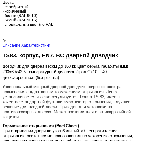
Цвета
- серебристый
- коричневый
- белый (RAL 9010)
- белый (RAL 9016)
- специальный цвет (по RAL)
">
Описание
Характеристики
TS83, корпус, EN7, BC дверной доводчик
Доводчик для дверей весом до 160 кг, цвет серый, габариты (мм)
293х60х42,5 температурный диапазон (град.С)-10..+40
двухскоростной. (без рычага)
Универсальный мощный дверной доводчик, широкого спектра
применения с адаптивным торможением открывания. Легко
устанавливается и легко регулируется. Dorma TS 83, имеет в
качестве стандартной функции амортизатор открывания, - лучшее
решение для входной двери.
Пригоден для установки на
противопожарных дверях. Может поставляться с антикоррозийной
защитой
Торможение открывания (BackCheck).
При открывании двери на угол больший 70°, сопротивление
открыванию растет прямо пропорционально ускорению открывания,
предохраняя дверную систему и объекты за дверью от возможных