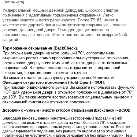
(без рычага)
Универсальный мощный дверной доводчик, широкого спектра
применения с адаптивным торможением открывания. Легко
устанавливается и легко регулируется. Dorma TS 83, имеет в
качестве стандартной функции амортизатор открывания, - лучшее
решение для входной двери.
Пригоден для установки на
противопожарных дверях. Может поставляться с антикоррозийной
защитой
Торможение открывания (BackCheck).
При открывании двери на угол больший 70°, сопротивление
открыванию растет прямо пропорционально ускорению открывания,
предохраняя дверную систему и объекты за дверью от возможных
повреждений. В случае если дверь открывается с нормальной
скоростью, сопротивление стремится к нулю.
Вы можете отключить данную функцию при необходимости.
Фиксация открытого положения (Hold Open) - ФОП.
При помощи опционального рычага Вы можете использовать функцию
ФОП для удержания двери в открытом положении в диапазоне от 70°
до 150°. Вы также можете воспользоваться опциональным рычагом с
отключаемой фиксацией открытого положения.
Доводчик с «умным» амортизатором открывания (backcheck) –BC/ÖD
Благодаря инновационной конструкции встроенный гидравлический
демпфер при резком открытии двери на угол, больший 70°, оказывает
сопротивление пропорционально ускорению дверного полотна. Если же
дверь открывается медленно, без рывков, то амортизатор открывания
практически не чувствуется, и дверь открывается без лишних усилий. Тем