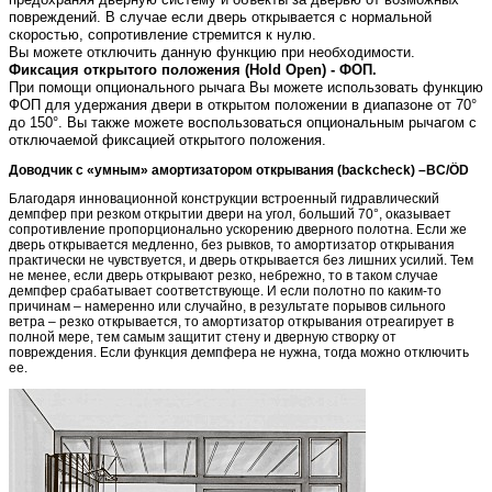
повреждений. В случае если дверь открывается с нормальной
скоростью, сопротивление стремится к нулю.
Вы можете отключить данную функцию при необходимости.
Фиксация открытого положения (Hold Open) - ФОП.
При помощи опционального рычага Вы можете использовать функцию
ФОП для удержания двери в открытом положении в диапазоне от 70°
до 150°. Вы также можете воспользоваться опциональным рычагом с
отключаемой фиксацией открытого положения.
Доводчик с «умным» амортизатором открывания (backcheck) –BC/ÖD
Благодаря инновационной конструкции встроенный гидравлический
демпфер при резком открытии двери на угол, больший 70°, оказывает
сопротивление пропорционально ускорению дверного полотна. Если же
дверь открывается медленно, без рывков, то амортизатор открывания
практически не чувствуется, и дверь открывается без лишних усилий. Тем
не менее, если дверь открывают резко, небрежно, то в таком случае
демпфер срабатывает соответствующе. И если полотно по каким-то
причинам – намеренно или случайно, в результате порывов сильного
ветра – резко открывается, то амортизатор открывания отреагирует в
полной мере, тем самым защитит стену и дверную створку от
повреждения. Если функция демпфера не нужна, тогда можно отключить
ее.