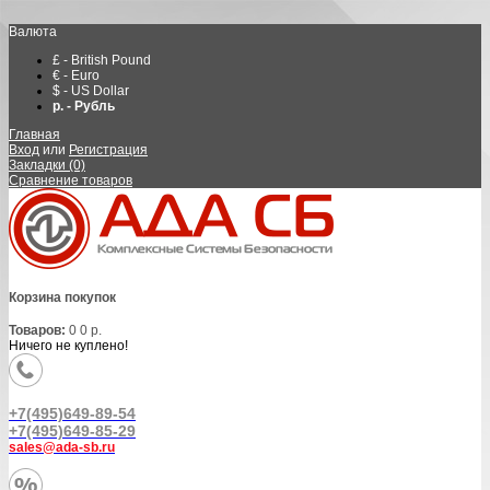
Валюта
£ - British Pound
€ - Euro
$ - US Dollar
р. - Рубль
Главная
Вход
или
Регистрация
Закладки (0)
Сравнение товаров
Корзина покупок
Товаров:
0
0 р.
Ничего не куплено!
+7(495)649-89-54
+7(495)649-85-29
sales@ada-sb.ru