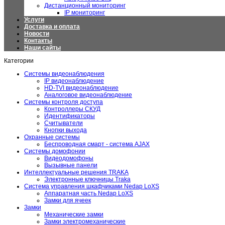
Дистанционный мониторинг
IP мониторинг
Услуги
Доставка и оплата
Новости
Контакты
Наши сайты
Категории
Системы видеонаблюдения
IP видеонаблюдение
HD-TVI видеонаблюдение
Аналоговое видеонаблюдение
Системы контроля доступа
Контроллеры СКУД
Идентификаторы
Считыватели
Кнопки выхода
Охранные системы
Беспроводная смарт - система AJAX
Системы домофонии
Видеодомофоны
Вызывные панели
Интеллектуальные решения TRAKA
Электронные ключницы Traka
Система управления шкафчиками Nedap LoXS
Аппаратная часть Nedap LoXS
Замки для ячеек
Замки
Механические замки
Замки электромеханические