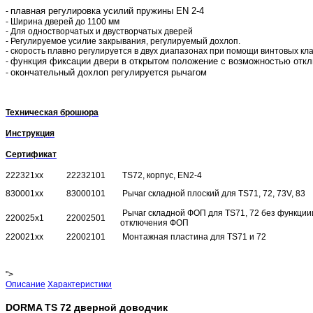
плавная регулировка усилий пружины EN 2-4
-
- Ширина дверей до 1100 мм
- Для одностворчатых и двустворчатых дверей
- Регулируемое усилие закрывания, регулируемый дохлоп.
- скорость плавно регулируется в двух диапазонах при помощи винтовых кл
функция фиксации двери в открытом положение с возможностью откл
-
окончательный дохлоп регулируется рычагом
-
Техническая брошюра
Инструкция
Сертификат
222321хх
22232101
TS72, корпус, EN2-4
830001хх
83000101
Рычаг складной плоский для TS71, 72, 73V, 83
Рычаг складной ФОП для TS71, 72 без функции
220025x1
22002501
отключения ФОП
220021хх
22002101
Монтажная пластина для TS71 и 72
">
Описание
Характеристики
DORMA TS 72 дверной доводчик