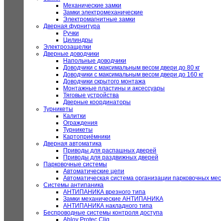
Механические замки
Замки электромеханические
Электромагнитные замки
Дверная фурнитура
Ручки
Цилиндры
Электрозащелки
Дверные доводчики
Напольные доводчики
Доводчики с максимальным весом двери до 80 кг
Доводчики с максимальным весом двери до 160 кг
Доводчики скрытого монтажа
Монтажные пластины и аксессуары
Тяговые устройства
Дверные координаторы
Турникеты
Калитки
Ограждения
Турникеты
Картоприёмники
Дверная автоматика
Приводы для распашных дверей
Приводы для раздвижных дверей
Парковочные системы
Автоматические цепи
Автоматическая система организации парковочных мес
Системы антипаника
АНТИПАНИКА врезного типа
Замки механические АНТИПАНИКА
АНТИПАНИКА накладного типа
Беспроводные системы контроля доступа
Abloy Protec Cliq