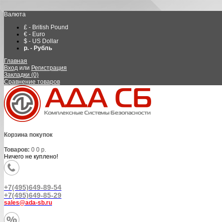
Валюта
£ - British Pound
€ - Euro
$ - US Dollar
р. - Рубль
Главная
Вход
или
Регистрация
Закладки (0)
Сравнение товаров
Корзина покупок
Товаров:
0
0 р.
Ничего не куплено!
+7(495)649-89-54
+7(495)649-85-29
sales@ada-sb.ru