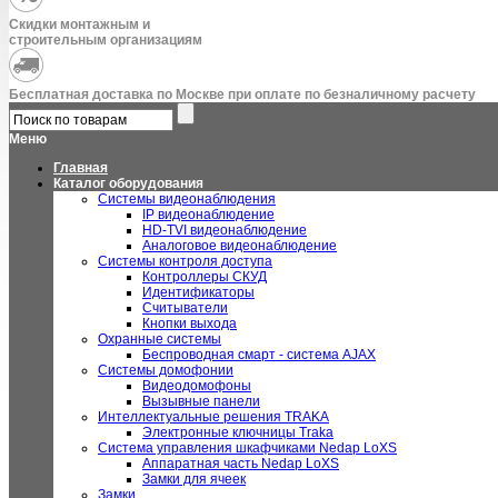
Скидки монтажным и
строительным организациям
Бесплатная доставка по Москве при оплате по безналичному расчету
Меню
Главная
Каталог оборудования
Системы видеонаблюдения
IP видеонаблюдение
HD-TVI видеонаблюдение
Аналоговое видеонаблюдение
Системы контроля доступа
Контроллеры СКУД
Идентификаторы
Считыватели
Кнопки выхода
Охранные системы
Беспроводная смарт - система AJAX
Системы домофонии
Видеодомофоны
Вызывные панели
Интеллектуальные решения TRAKA
Электронные ключницы Traka
Система управления шкафчиками Nedap LoXS
Аппаратная часть Nedap LoXS
Замки для ячеек
Замки