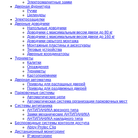
Электромагнитные замки
Дверная фурнитура
Ручки
Цилиндры
Электрозащелки
Дверные доводчики
Напольные доводчики
Доводчики с максимальным весом двери до 80 кг
Доводчики с максимальным весом двери до 160 кг
Доводчики скрытого монтажа
Монтажные пластины и аксессуары
Тяговые устройства
Дверные координаторы
Турникеты
Калитки
Ограждения
Турникеты
Картоприёмники
Дверная автоматика
Приводы для распашных дверей
Приводы для раздвижных дверей
Парковочные системы
Автоматические цепи
Автоматическая система организации парковочных мест
Системы антипаника
АНТИПАНИКА врезного типа
Замки механические АНТИПАНИКА
АНТИПАНИКА накладного типа
Беспроводные системы контроля доступа
Abloy Protec Cliq
Дистанционный мониторинг
IP мониторинг