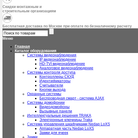
Скидки монтажным и
строительным организациям
Бесплатная доставка по Москве при оплате по безналичному расчету
Меню
Главная
Каталог оборудования
Системы видеонаблюдения
IP видеонаблюдение
HD-TVI видеонаблюдение
Аналоговое видеонаблюдение
Системы контроля доступа
Контроллеры СКУД
Идентификаторы
Считыватели
Кнопки выхода
Охранные системы
Беспроводная смарт - система AJAX
Системы домофонии
Видеодомофоны
Вызывные панели
Интеллектуальные решения TRAKA
Электронные ключницы Traka
Система управления шкафчиками Nedap LoXS
Аппаратная часть Nedap LoXS
Замки для ячеек
Замки