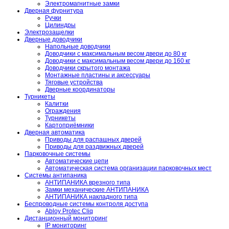
Электромагнитные замки
Дверная фурнитура
Ручки
Цилиндры
Электрозащелки
Дверные доводчики
Напольные доводчики
Доводчики с максимальным весом двери до 80 кг
Доводчики с максимальным весом двери до 160 кг
Доводчики скрытого монтажа
Монтажные пластины и аксессуары
Тяговые устройства
Дверные координаторы
Турникеты
Калитки
Ограждения
Турникеты
Картоприёмники
Дверная автоматика
Приводы для распашных дверей
Приводы для раздвижных дверей
Парковочные системы
Автоматические цепи
Автоматическая система организации парковочных мест
Системы антипаника
АНТИПАНИКА врезного типа
Замки механические АНТИПАНИКА
АНТИПАНИКА накладного типа
Беспроводные системы контроля доступа
Abloy Protec Cliq
Дистанционный мониторинг
IP мониторинг