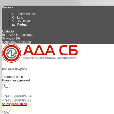
Валюта
£ - British Pound
€ - Euro
$ - US Dollar
р. - Рубль
Главная
Вход
или
Регистрация
Закладки (0)
Сравнение товаров
Корзина покупок
Товаров:
0
0 р.
Ничего не куплено!
+7(495)649-89-54
+7(495)649-85-29
sales@ada-sb.ru