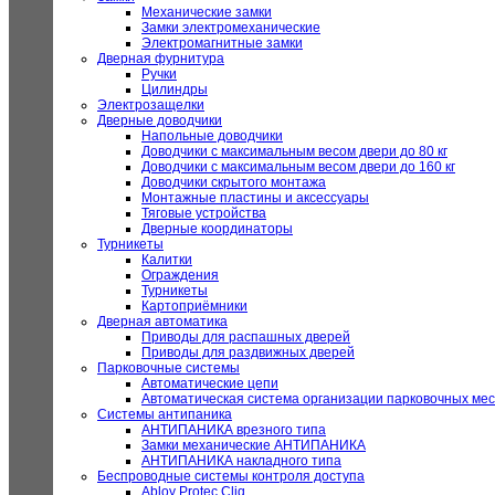
Механические замки
Замки электромеханические
Электромагнитные замки
Дверная фурнитура
Ручки
Цилиндры
Электрозащелки
Дверные доводчики
Напольные доводчики
Доводчики с максимальным весом двери до 80 кг
Доводчики с максимальным весом двери до 160 кг
Доводчики скрытого монтажа
Монтажные пластины и аксессуары
Тяговые устройства
Дверные координаторы
Турникеты
Калитки
Ограждения
Турникеты
Картоприёмники
Дверная автоматика
Приводы для распашных дверей
Приводы для раздвижных дверей
Парковочные системы
Автоматические цепи
Автоматическая система организации парковочных мес
Системы антипаника
АНТИПАНИКА врезного типа
Замки механические АНТИПАНИКА
АНТИПАНИКА накладного типа
Беспроводные системы контроля доступа
Abloy Protec Cliq