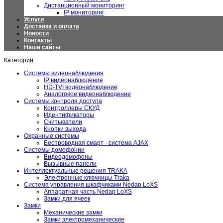
Дистанционный мониторинг
IP мониторинг
Услуги
Доставка и оплата
Новости
Контакты
Наши сайты
Категории
Системы видеонаблюдения
IP видеонаблюдение
HD-TVI видеонаблюдение
Аналоговое видеонаблюдение
Системы контроля доступа
Контроллеры СКУД
Идентификаторы
Считыватели
Кнопки выхода
Охранные системы
Беспроводная смарт - система AJAX
Системы домофонии
Видеодомофоны
Вызывные панели
Интеллектуальные решения TRAKA
Электронные ключницы Traka
Система управления шкафчиками Nedap LoXS
Аппаратная часть Nedap LoXS
Замки для ячеек
Замки
Механические замки
Замки электромеханические