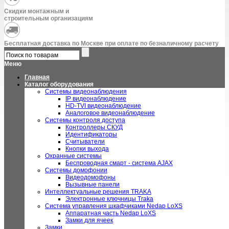
Скидки монтажным и
строительным организациям
Бесплатная доставка по Москве при оплате по безналичному расчету
Меню
Главная
Каталог оборудования
Системы видеонаблюдения
IP видеонаблюдение
HD-TVI видеонаблюдение
Аналоговое видеонаблюдение
Системы контроля доступа
Контроллеры СКУД
Идентификаторы
Считыватели
Кнопки выхода
Охранные системы
Беспроводная смарт - система AJAX
Системы домофонии
Видеодомофоны
Вызывные панели
Интеллектуальные решения TRAKA
Электронные ключницы Traka
Система управления шкафчиками Nedap LoXS
Аппаратная часть Nedap LoXS
Замки для ячеек
Замки