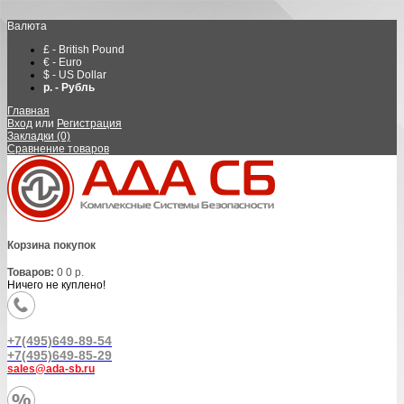
Валюта
£ - British Pound
€ - Euro
$ - US Dollar
р. - Рубль
Главная
Вход
или
Регистрация
Закладки (0)
Сравнение товаров
Корзина покупок
Товаров:
0
0 р.
Ничего не куплено!
+7(495)649-89-54
+7(495)649-85-29
sales@ada-sb.ru