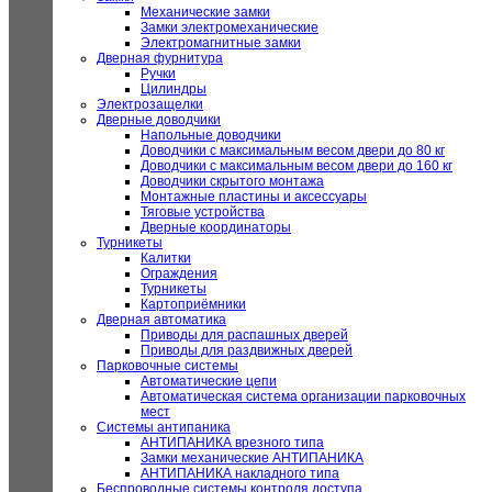
Механические замки
Замки электромеханические
Электромагнитные замки
Дверная фурнитура
Ручки
Цилиндры
Электрозащелки
Дверные доводчики
Напольные доводчики
Доводчики с максимальным весом двери до 80 кг
Доводчики с максимальным весом двери до 160 кг
Доводчики скрытого монтажа
Монтажные пластины и аксессуары
Тяговые устройства
Дверные координаторы
Турникеты
Калитки
Ограждения
Турникеты
Картоприёмники
Дверная автоматика
Приводы для распашных дверей
Приводы для раздвижных дверей
Парковочные системы
Автоматические цепи
Автоматическая система организации парковочных
мест
Системы антипаника
АНТИПАНИКА врезного типа
Замки механические АНТИПАНИКА
АНТИПАНИКА накладного типа
Беспроводные системы контроля доступа