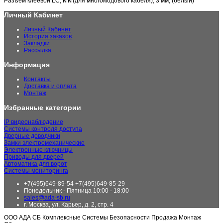
Разъем клеевой LC, MM(для многомодового кабеля), 3 мм, (белый)
Личный Кабинет
Личный Кабинет
История заказов
Закладки
Рассылка
Информация
Контакты
Доставка и оплата
Монтаж
Избранные категории
IP видеонаблюдение
Системы контроля доступа
Дверные доводчики
Замки электромеханические
Электронные ключницы
Приводы для дверей
Автоматика для ворот
Системы мониторинга
+7(495)649-89-54 +7(495)649-85-29
Понедельник - Пятница 10:00 - 18:00
sales@ada-sb.ru
г. Москва, ул. Карьер, д. 2, стр. 4
ООО АДА СБ Комплексные Системы Безопасности Продажа Монтаж