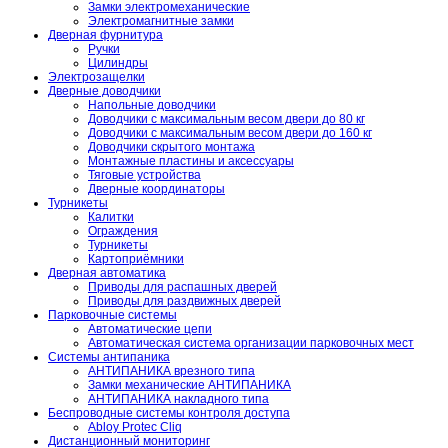
Замки электромеханические
Электромагнитные замки
Дверная фурнитура
Ручки
Цилиндры
Электрозащелки
Дверные доводчики
Напольные доводчики
Доводчики с максимальным весом двери до 80 кг
Доводчики с максимальным весом двери до 160 кг
Доводчики скрытого монтажа
Монтажные пластины и аксессуары
Тяговые устройства
Дверные координаторы
Турникеты
Калитки
Ограждения
Турникеты
Картоприёмники
Дверная автоматика
Приводы для распашных дверей
Приводы для раздвижных дверей
Парковочные системы
Автоматические цепи
Автоматическая система организации парковочных мест
Системы антипаника
АНТИПАНИКА врезного типа
Замки механические АНТИПАНИКА
АНТИПАНИКА накладного типа
Беспроводные системы контроля доступа
Abloy Protec Cliq
Дистанционный мониторинг