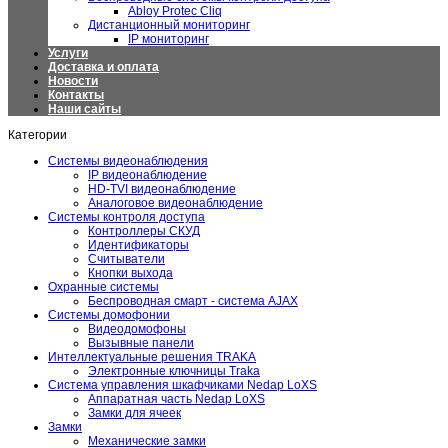
Abloy Protec Cliq
Дистанционный мониторинг
IP мониторинг
Услуги
Доставка и оплата
Новости
Контакты
Наши сайты
Категории
Системы видеонаблюдения
IP видеонаблюдение
HD-TVI видеонаблюдение
Аналоговое видеонаблюдение
Системы контроля доступа
Контроллеры СКУД
Идентификаторы
Считыватели
Кнопки выхода
Охранные системы
Беспроводная смарт - система AJAX
Системы домофонии
Видеодомофоны
Вызывные панели
Интеллектуальные решения TRAKA
Электронные ключницы Traka
Система управления шкафчиками Nedap LoXS
Аппаратная часть Nedap LoXS
Замки для ячеек
Замки
Механические замки