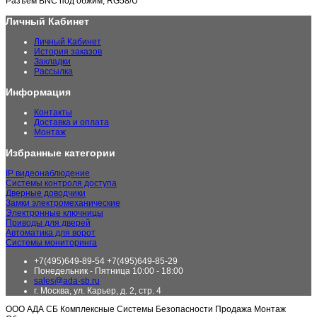
Разъем BNC под обжим, RG58/U
Личный Кабинет
Личный Кабинет
История заказов
Закладки
Рассылка
Информация
Контакты
Доставка и оплата
Монтаж
Избранные категории
IP видеонаблюдение
Системы контроля доступа
Дверные доводчики
Замки электромеханические
Электронные ключницы
Приводы для дверей
Автоматика для ворот
Системы мониторинга
+7(495)649-89-54 +7(495)649-85-29
Понедельник - Пятница 10:00 - 18:00
sales@ada-sb.ru
г. Москва, ул. Карьер, д. 2, стр. 4
ООО АДА СБ Комплексные Системы Безопасности Продажа Монтаж