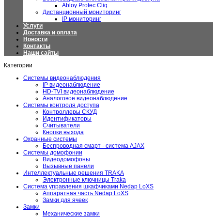
Abloy Protec Cliq
Дистанционный мониторинг
IP мониторинг
Услуги
Доставка и оплата
Новости
Контакты
Наши сайты
Категории
Системы видеонаблюдения
IP видеонаблюдение
HD-TVI видеонаблюдение
Аналоговое видеонаблюдение
Системы контроля доступа
Контроллеры СКУД
Идентификаторы
Считыватели
Кнопки выхода
Охранные системы
Беспроводная смарт - система AJAX
Системы домофонии
Видеодомофоны
Вызывные панели
Интеллектуальные решения TRAKA
Электронные ключницы Traka
Система управления шкафчиками Nedap LoXS
Аппаратная часть Nedap LoXS
Замки для ячеек
Замки
Механические замки