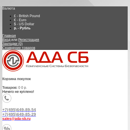
Валюта
£ - British Pound
€ - Euro
$ - US Dollar
р. - Рубль
Главная
Вход
или
Регистрация
Закладки (0)
Сравнение товаров
Корзина покупок
Товаров:
0
0 р.
Ничего не куплено!
+7(495)649-89-54
+7(495)649-85-29
sales@ada-sb.ru