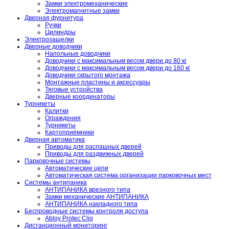
Замки электромеханические
Электромагнитные замки
Дверная фурнитура
Ручки
Цилиндры
Электрозащелки
Дверные доводчики
Напольные доводчики
Доводчики с максимальным весом двери до 80 кг
Доводчики с максимальным весом двери до 160 кг
Доводчики скрытого монтажа
Монтажные пластины и аксессуары
Тяговые устройства
Дверные координаторы
Турникеты
Калитки
Ограждения
Турникеты
Картоприёмники
Дверная автоматика
Приводы для распашных дверей
Приводы для раздвижных дверей
Парковочные системы
Автоматические цепи
Автоматическая система организации парковочных мест
Системы антипаника
АНТИПАНИКА врезного типа
Замки механические АНТИПАНИКА
АНТИПАНИКА накладного типа
Беспроводные системы контроля доступа
Abloy Protec Cliq
Дистанционный мониторинг