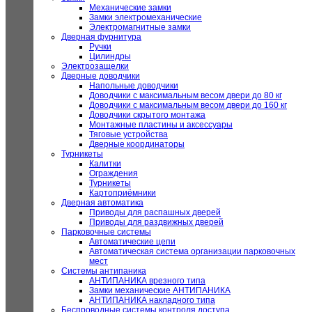
Механические замки
Замки электромеханические
Электромагнитные замки
Дверная фурнитура
Ручки
Цилиндры
Электрозащелки
Дверные доводчики
Напольные доводчики
Доводчики с максимальным весом двери до 80 кг
Доводчики с максимальным весом двери до 160 кг
Доводчики скрытого монтажа
Монтажные пластины и аксессуары
Тяговые устройства
Дверные координаторы
Турникеты
Калитки
Ограждения
Турникеты
Картоприёмники
Дверная автоматика
Приводы для распашных дверей
Приводы для раздвижных дверей
Парковочные системы
Автоматические цепи
Автоматическая система организации парковочных
мест
Системы антипаника
АНТИПАНИКА врезного типа
Замки механические АНТИПАНИКА
АНТИПАНИКА накладного типа
Беспроводные системы контроля доступа