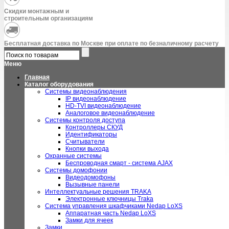
Скидки монтажным и
строительным организациям
Бесплатная доставка по Москве при оплате по безналичному расчету
Меню
Главная
Каталог оборудования
Системы видеонаблюдения
IP видеонаблюдение
HD-TVI видеонаблюдение
Аналоговое видеонаблюдение
Системы контроля доступа
Контроллеры СКУД
Идентификаторы
Считыватели
Кнопки выхода
Охранные системы
Беспроводная смарт - система AJAX
Системы домофонии
Видеодомофоны
Вызывные панели
Интеллектуальные решения TRAKA
Электронные ключницы Traka
Система управления шкафчиками Nedap LoXS
Аппаратная часть Nedap LoXS
Замки для ячеек
Замки