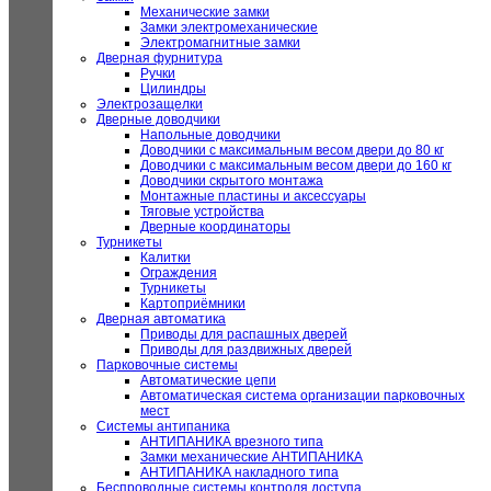
Механические замки
Замки электромеханические
Электромагнитные замки
Дверная фурнитура
Ручки
Цилиндры
Электрозащелки
Дверные доводчики
Напольные доводчики
Доводчики с максимальным весом двери до 80 кг
Доводчики с максимальным весом двери до 160 кг
Доводчики скрытого монтажа
Монтажные пластины и аксессуары
Тяговые устройства
Дверные координаторы
Турникеты
Калитки
Ограждения
Турникеты
Картоприёмники
Дверная автоматика
Приводы для распашных дверей
Приводы для раздвижных дверей
Парковочные системы
Автоматические цепи
Автоматическая система организации парковочных
мест
Системы антипаника
АНТИПАНИКА врезного типа
Замки механические АНТИПАНИКА
АНТИПАНИКА накладного типа
Беспроводные системы контроля доступа