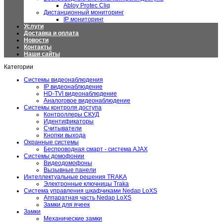
Abloy Protec Cliq
Дистанционный мониторинг
IP мониторинг
Услуги
Доставка и оплата
Новости
Контакты
Наши сайты
Категории
Системы видеонаблюдения
IP видеонаблюдение
HD-TVI видеонаблюдение
Аналоговое видеонаблюдение
Системы контроля доступа
Контроллеры СКУД
Идентификаторы
Считыватели
Кнопки выхода
Охранные системы
Беспроводная смарт - система AJAX
Системы домофонии
Видеодомофоны
Вызывные панели
Интеллектуальные решения TRAKA
Электронные ключницы Traka
Система управления шкафчиками Nedap LoXS
Аппаратная часть Nedap LoXS
Замки для ячеек
Замки
Механические замки