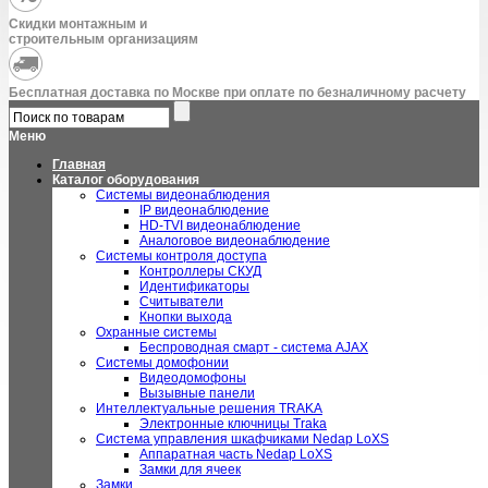
Скидки монтажным и
строительным организациям
Бесплатная доставка по Москве при оплате по безналичному расчету
Меню
Главная
Каталог оборудования
Системы видеонаблюдения
IP видеонаблюдение
HD-TVI видеонаблюдение
Аналоговое видеонаблюдение
Системы контроля доступа
Контроллеры СКУД
Идентификаторы
Считыватели
Кнопки выхода
Охранные системы
Беспроводная смарт - система AJAX
Системы домофонии
Видеодомофоны
Вызывные панели
Интеллектуальные решения TRAKA
Электронные ключницы Traka
Система управления шкафчиками Nedap LoXS
Аппаратная часть Nedap LoXS
Замки для ячеек
Замки