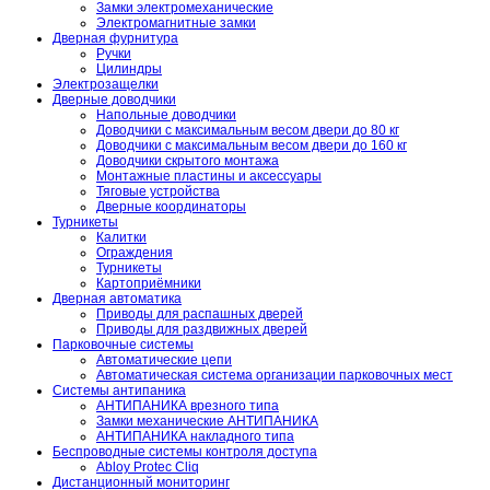
Замки электромеханические
Электромагнитные замки
Дверная фурнитура
Ручки
Цилиндры
Электрозащелки
Дверные доводчики
Напольные доводчики
Доводчики с максимальным весом двери до 80 кг
Доводчики с максимальным весом двери до 160 кг
Доводчики скрытого монтажа
Монтажные пластины и аксессуары
Тяговые устройства
Дверные координаторы
Турникеты
Калитки
Ограждения
Турникеты
Картоприёмники
Дверная автоматика
Приводы для распашных дверей
Приводы для раздвижных дверей
Парковочные системы
Автоматические цепи
Автоматическая система организации парковочных мест
Системы антипаника
АНТИПАНИКА врезного типа
Замки механические АНТИПАНИКА
АНТИПАНИКА накладного типа
Беспроводные системы контроля доступа
Abloy Protec Cliq
Дистанционный мониторинг