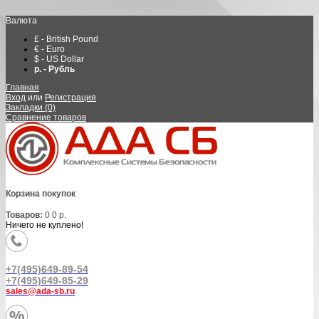
Валюта
£ - British Pound
€ - Euro
$ - US Dollar
р. - Рубль
Главная
Вход
или
Регистрация
Закладки (0)
Сравнение товаров
Корзина покупок
Товаров:
0
0 р.
Ничего не куплено!
+7(495)649-89-54
+7(495)649-85-29
sales@ada-sb.ru