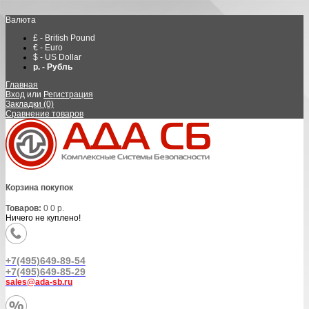
Валюта
£ - British Pound
€ - Euro
$ - US Dollar
р. - Рубль
Главная
Вход
или
Регистрация
Закладки (0)
Сравнение товаров
Корзина покупок
Товаров:
0
0 р.
Ничего не куплено!
+7(495)649-89-54
+7(495)649-85-29
sales@ada-sb.ru