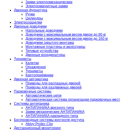
Замки электромеханические
Электромагнитные замки
Дверная фурнитура
Ручки
Цилиндры
Электрозащелки
Дверные доводчики
Напольные доводчики
Доводчики с максимальным весом двери до 80 кг
Доводчики с максимальным весом двери до 160 кг
Доводчики скрытого монтажа
Монтажные пластины и аксессуары
Тяговые устройства
Дверные координаторы
Турникеты
Калитки
Ограждения
Турникеты
Картоприёмники
Дверная автоматика
Приводы для распашных дверей
Приводы для раздвижных дверей
Парковочные системы
Автоматические цепи
Автоматическая система организации парковочных мест
Системы антипаника
АНТИПАНИКА врезного типа
Замки механические АНТИПАНИКА
АНТИПАНИКА накладного типа
Беспроводные системы контроля доступа
Abloy Protec Cliq
Дистанционный мониторинг