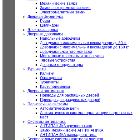
Механические замки
Замки электромеханические
Электромагнитные замки
Дверная фурнитура
Ручки
Цилиндры
Электрозащелки
Дверные доводчики
Напольные доводчики
Доводчики с максимальным весом двери до 80 кг
Доводчики с максимальным весом двери до 160 кг
Доводчики скрытого монтажа
Монтажные пластины и аксессуары
Тяговые устройства
Дверные координаторы
Турникеты
Калитки
Ограждения
Турникеты
Картоприёмники
Дверная автоматика
Приводы для распашных дверей
Приводы для раздвижных дверей
Парковочные системы
Автоматические цепи
Автоматическая система организации парковочных
мест
Системы антипаника
АНТИПАНИКА врезного типа
Замки механические АНТИПАНИКА
АНТИПАНИКА накладного типа
Беспроводные системы контроля доступа