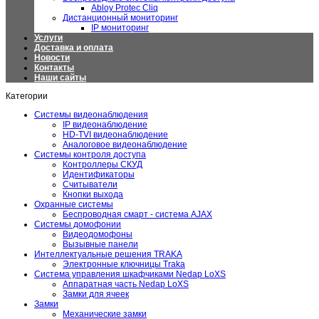
Abloy Protec Cliq
Дистанционный мониторинг
IP мониторинг
Услуги
Доставка и оплата
Новости
Контакты
Наши сайты
Категории
Системы видеонаблюдения
IP видеонаблюдение
HD-TVI видеонаблюдение
Аналоговое видеонаблюдение
Системы контроля доступа
Контроллеры СКУД
Идентификаторы
Считыватели
Кнопки выхода
Охранные системы
Беспроводная смарт - система AJAX
Системы домофонии
Видеодомофоны
Вызывные панели
Интеллектуальные решения TRAKA
Электронные ключницы Traka
Система управления шкафчиками Nedap LoXS
Аппаратная часть Nedap LoXS
Замки для ячеек
Замки
Механические замки