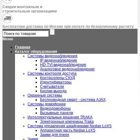
Скидки монтажным и
строительным организациям
Бесплатная доставка по Москве при оплате по безналичному расчету
Меню
Главная
Каталог оборудования
Системы видеонаблюдения
IP видеонаблюдение
HD-TVI видеонаблюдение
Аналоговое видеонаблюдение
Системы контроля доступа
Контроллеры СКУД
Идентификаторы
Считыватели
Кнопки выхода
Охранные системы
Беспроводная смарт - система AJAX
Системы домофонии
Видеодомофоны
Вызывные панели
Интеллектуальные решения TRAKA
Электронные ключницы Traka
Система управления шкафчиками Nedap LoXS
Аппаратная часть Nedap LoXS
Замки для ячеек
Замки