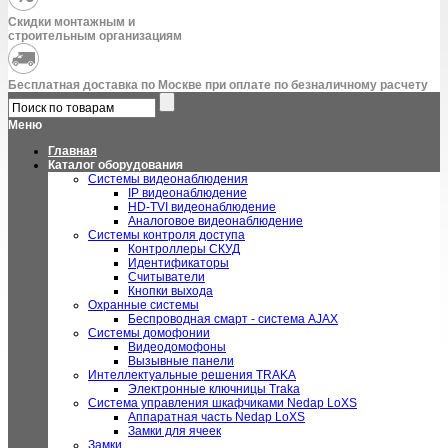
Скидки монтажным и
строительным организациям
Бесплатная доставка по Москве при оплате по безналичному расчету
Меню
Главная
Каталог оборудования
Системы видеонаблюдения
IP видеонаблюдение
HD-TVI видеонаблюдение
Аналоговое видеонаблюдение
Системы контроля доступа
Контроллеры СКУД
Идентификаторы
Считыватели
Кнопки выхода
Охранные системы
Беспроводная смарт - система AJAX
Системы домофонии
Видеодомофоны
Вызывные панели
Интеллектуальные решения TRAKA
Электронные ключницы Traka
Система управления шкафчиками Nedap LoXS
Аппаратная часть Nedap LoXS
Замки для ячеек
Замки