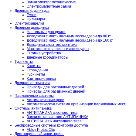
Замки электромеханические
Электромагнитные замки
Дверная фурнитура
Ручки
Цилиндры
Электрозащелки
Дверные доводчики
Напольные доводчики
Доводчики с максимальным весом двери до 80 кг
Доводчики с максимальным весом двери до 160 кг
Доводчики скрытого монтажа
Монтажные пластины и аксессуары
Тяговые устройства
Дверные координаторы
Турникеты
Калитки
Ограждения
Турникеты
Картоприёмники
Дверная автоматика
Приводы для распашных дверей
Приводы для раздвижных дверей
Парковочные системы
Автоматические цепи
Автоматическая система организации парковочных мест
Системы антипаника
АНТИПАНИКА врезного типа
Замки механические АНТИПАНИКА
АНТИПАНИКА накладного типа
Беспроводные системы контроля доступа
Abloy Protec Cliq
Дистанционный мониторинг