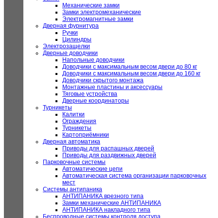
Механические замки
Замки электромеханические
Электромагнитные замки
Дверная фурнитура
Ручки
Цилиндры
Электрозащелки
Дверные доводчики
Напольные доводчики
Доводчики с максимальным весом двери до 80 кг
Доводчики с максимальным весом двери до 160 кг
Доводчики скрытого монтажа
Монтажные пластины и аксессуары
Тяговые устройства
Дверные координаторы
Турникеты
Калитки
Ограждения
Турникеты
Картоприёмники
Дверная автоматика
Приводы для распашных дверей
Приводы для раздвижных дверей
Парковочные системы
Автоматические цепи
Автоматическая система организации парковочных
мест
Системы антипаника
АНТИПАНИКА врезного типа
Замки механические АНТИПАНИКА
АНТИПАНИКА накладного типа
Беспроводные системы контроля доступа