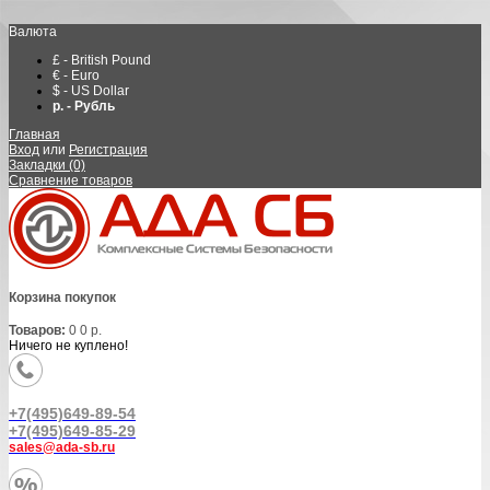
Валюта
£ - British Pound
€ - Euro
$ - US Dollar
р. - Рубль
Главная
Вход
или
Регистрация
Закладки (0)
Сравнение товаров
Корзина покупок
Товаров:
0
0 р.
Ничего не куплено!
+7(495)649-89-54
+7(495)649-85-29
sales@ada-sb.ru