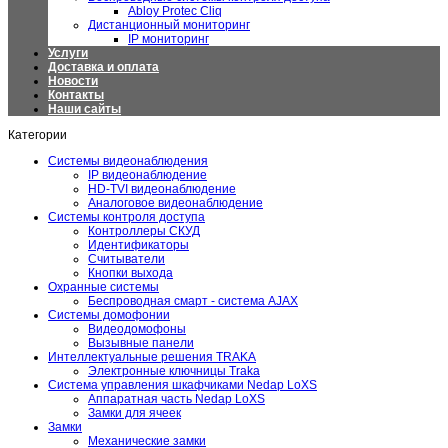
Abloy Protec Cliq
Дистанционный мониторинг
IP мониторинг
Услуги
Доставка и оплата
Новости
Контакты
Наши сайты
Категории
Системы видеонаблюдения
IP видеонаблюдение
HD-TVI видеонаблюдение
Аналоговое видеонаблюдение
Системы контроля доступа
Контроллеры СКУД
Идентификаторы
Считыватели
Кнопки выхода
Охранные системы
Беспроводная смарт - система AJAX
Системы домофонии
Видеодомофоны
Вызывные панели
Интеллектуальные решения TRAKA
Электронные ключницы Traka
Система управления шкафчиками Nedap LoXS
Аппаратная часть Nedap LoXS
Замки для ячеек
Замки
Механические замки