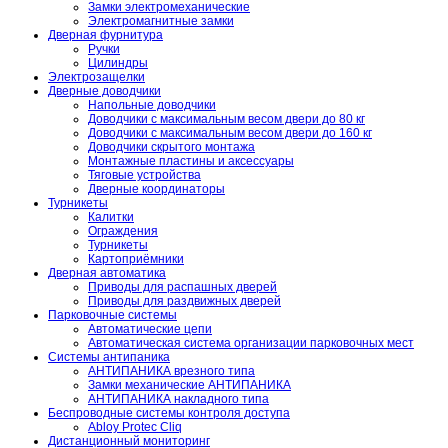
Замки электромеханические
Электромагнитные замки
Дверная фурнитура
Ручки
Цилиндры
Электрозащелки
Дверные доводчики
Напольные доводчики
Доводчики с максимальным весом двери до 80 кг
Доводчики с максимальным весом двери до 160 кг
Доводчики скрытого монтажа
Монтажные пластины и аксессуары
Тяговые устройства
Дверные координаторы
Турникеты
Калитки
Ограждения
Турникеты
Картоприёмники
Дверная автоматика
Приводы для распашных дверей
Приводы для раздвижных дверей
Парковочные системы
Автоматические цепи
Автоматическая система организации парковочных мест
Системы антипаника
АНТИПАНИКА врезного типа
Замки механические АНТИПАНИКА
АНТИПАНИКА накладного типа
Беспроводные системы контроля доступа
Abloy Protec Cliq
Дистанционный мониторинг