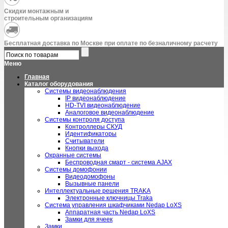
Скидки монтажным и
строительным организациям
Бесплатная доставка по Москве при оплате по безналичному расчету
Меню
Главная
Каталог оборудования
Системы видеонаблюдения
IP видеонаблюдение
HD-TVI видеонаблюдение
Аналоговое видеонаблюдение
Системы контроля доступа
Контроллеры СКУД
Идентификаторы
Считыватели
Кнопки выхода
Охранные системы
Беспроводная смарт - система AJAX
Системы домофонии
Видеодомофоны
Вызывные панели
Интеллектуальные решения TRAKA
Электронные ключницы Traka
Система управления шкафчиками Nedap LoXS
Аппаратная часть Nedap LoXS
Замки для ячеек
Замки