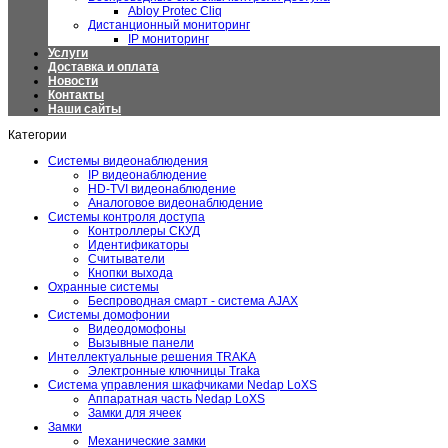
Abloy Protec Cliq
Дистанционный мониторинг
IP мониторинг
Услуги
Доставка и оплата
Новости
Контакты
Наши сайты
Категории
Системы видеонаблюдения
IP видеонаблюдение
HD-TVI видеонаблюдение
Аналоговое видеонаблюдение
Системы контроля доступа
Контроллеры СКУД
Идентификаторы
Считыватели
Кнопки выхода
Охранные системы
Беспроводная смарт - система AJAX
Системы домофонии
Видеодомофоны
Вызывные панели
Интеллектуальные решения TRAKA
Электронные ключницы Traka
Система управления шкафчиками Nedap LoXS
Аппаратная часть Nedap LoXS
Замки для ячеек
Замки
Механические замки