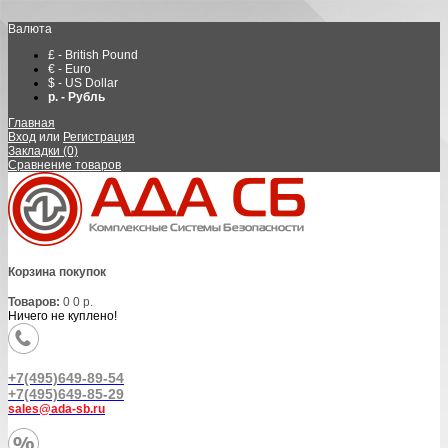
Валюта
£ - British Pound
€ - Euro
$ - US Dollar
р. - Рубль
Главная
Вход
или
Регистрация
Закладки (0)
Сравнение товаров
Корзина покупок
Товаров:
0
0 р.
Ничего не куплено!
+7(495)649-89-54
+7(495)649-85-29
sales@ada-sb.ru