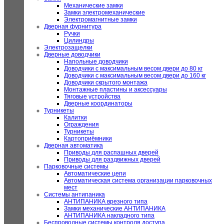
Механические замки
Замки электромеханические
Электромагнитные замки
Дверная фурнитура
Ручки
Цилиндры
Электрозащелки
Дверные доводчики
Напольные доводчики
Доводчики с максимальным весом двери до 80 кг
Доводчики с максимальным весом двери до 160 кг
Доводчики скрытого монтажа
Монтажные пластины и аксессуары
Тяговые устройства
Дверные координаторы
Турникеты
Калитки
Ограждения
Турникеты
Картоприёмники
Дверная автоматика
Приводы для распашных дверей
Приводы для раздвижных дверей
Парковочные системы
Автоматические цепи
Автоматическая система организации парковочных
мест
Системы антипаника
АНТИПАНИКА врезного типа
Замки механические АНТИПАНИКА
АНТИПАНИКА накладного типа
Беспроводные системы контроля доступа