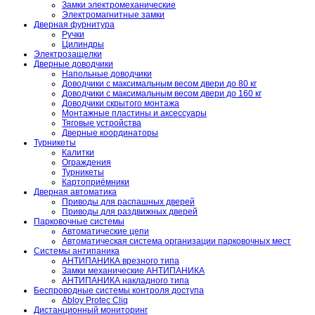
Замки электромеханические
Электромагнитные замки
Дверная фурнитура
Ручки
Цилиндры
Электрозащелки
Дверные доводчики
Напольные доводчики
Доводчики с максимальным весом двери до 80 кг
Доводчики с максимальным весом двери до 160 кг
Доводчики скрытого монтажа
Монтажные пластины и аксессуары
Тяговые устройства
Дверные координаторы
Турникеты
Калитки
Ограждения
Турникеты
Картоприёмники
Дверная автоматика
Приводы для распашных дверей
Приводы для раздвижных дверей
Парковочные системы
Автоматические цепи
Автоматическая система организации парковочных мест
Системы антипаника
АНТИПАНИКА врезного типа
Замки механические АНТИПАНИКА
АНТИПАНИКА накладного типа
Беспроводные системы контроля доступа
Abloy Protec Cliq
Дистанционный мониторинг