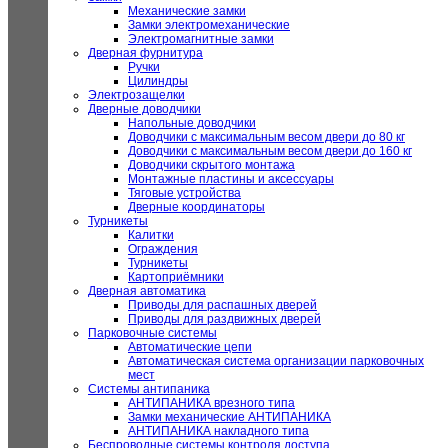
Механические замки
Замки электромеханические
Электромагнитные замки
Дверная фурнитура
Ручки
Цилиндры
Электрозащелки
Дверные доводчики
Напольные доводчики
Доводчики с максимальным весом двери до 80 кг
Доводчики с максимальным весом двери до 160 кг
Доводчики скрытого монтажа
Монтажные пластины и аксессуары
Тяговые устройства
Дверные координаторы
Турникеты
Калитки
Ограждения
Турникеты
Картоприёмники
Дверная автоматика
Приводы для распашных дверей
Приводы для раздвижных дверей
Парковочные системы
Автоматические цепи
Автоматическая система организации парковочных
мест
Системы антипаника
АНТИПАНИКА врезного типа
Замки механические АНТИПАНИКА
АНТИПАНИКА накладного типа
Беспроводные системы контроля доступа