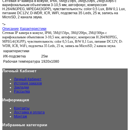
Сетевая IP камера в кожухе, IP66, 5M@15fps, 3M@20fps, 2M@30fps с
варифокальным объективом 3-10,5 мм, автофокус, компрессия
H.264/MJPEG, MPEG4/(3GPP), чувствительность: color 0,5 Lux, B/W 0,1 Lux,
питание DC12V, D-WDR, ICR, WiFi, подсветка 35 Leds, 25 м, запись на
MicroSD, 2 канала звука.
">
Описание
Характеристики
Сетевая IP камера в кожухе, IP66, 5M@15fps, 3M@20fps, 2M@30fps с
варифокальным объективом 3-10,5 мм, автофокус, компрессия H.264/MJPEG,
MPEG4/(3GPP), чувствительность: color 0,5 Lux, B/W 0,1 Lux, питание DC12V, D-
WDR, ICR, WiFi, подсветка 35 Leds, 25 м, запись на MicroSD, 2 канала звука.
характеристики
ИК-подсветка
25м
Рабочая температура
1920x1080
Личный Кабинет
Личный Кабинет
История заказов
Закладки
Рассылка
Информация
Контакты
Доставка и оплата
Монтаж
Избранные категории