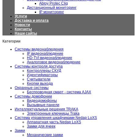
Abloy Protec Cliq
Дистанционный мониторинг
IP мониторинг
Услуги
Доставка и оплата
Новости
Контакты
Наши сайты
Категории
Системы видеонаблюдения
IP видеонаблюдение
HD-TVI видеонаблюдение
Аналоговое видеонаблюдение
Системы контроля доступа
Контроллеры СКУД
Идентификаторы
Считыватели
Кнопки выхода
Охранные системы
Беспроводная смарт - система AJAX
Системы домофонии
Видеодомофоны
Вызывные панели
Интеллектуальные решения TRAKA
Электронные ключницы Traka
Система управления шкафчиками Nedap LoXS
Аппаратная часть Nedap LoXS
Замки для ячеек
Замки
Механические замки