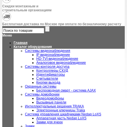
Скидки монтажным и
строительным организациям
Бесплатная доставка по Москве при оплате по безналичному расчету
Меню
Главная
Каталог оборудования
Системы видеонаблюдения
IP видеонаблюдение
HD-TVI видеонаблюдение
Аналоговое видеонаблюдение
Системы контроля доступа
Контроллеры СКУД
Идентификаторы
Считыватели
Кнопки выхода
Охранные системы
Беспроводная смарт - система AJAX
Системы домофонии
Видеодомофоны
Вызывные панели
Интеллектуальные решения TRAKA
Электронные ключницы Traka
Система управления шкафчиками Nedap LoXS
Аппаратная часть Nedap LoXS
Замки для ячеек
Замки