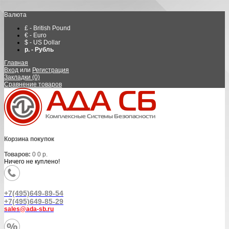
Валюта
£ - British Pound
€ - Euro
$ - US Dollar
р. - Рубль
Главная
Вход
или
Регистрация
Закладки (0)
Сравнение товаров
Корзина покупок
Товаров:
0
0 р.
Ничего не куплено!
+7(495)649-89-54
+7(495)649-85-29
sales@ada-sb.ru