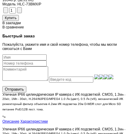
18348 р.
($231.00)
Модель:
HLC-73BMX/P
В закладки
В сравнение
Быстрый заказ
Пожалуйста, укажите имя и свой номер телефона, чтобы мы могли
связаться с Вами
Отправить
Уличная IP66 цилиндрическая IP камера с ИК подсветкой. CMOS, 1.3
Mп -
20к/с,
1Mп - 30к/с,
H.264/MJPEG/MPEG4
1.0 Лк (цвет), 0.5 Лк (ч/б),
механический ИК
режекторный фильтр
объектив 4.2мм
ИК подсветка 20м
D-WDR слот для Micro SD
питание PoE/12В пост. тока.
">
Описание
Характеристики
Уличная IP66 цилиндрическая IP камера с ИК подсветкой. CMOS, 1.3
Mп -
20к/с,
1Mп - 30к/с,
H.264/MJPEG/MPEG4
1.0 Лк (цвет), 0.5 Лк (ч/б),
механический ИК