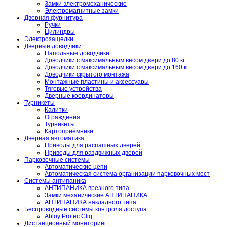
Замки электромеханические
Электромагнитные замки
Дверная фурнитура
Ручки
Цилиндры
Электрозащелки
Дверные доводчики
Напольные доводчики
Доводчики с максимальным весом двери до 80 кг
Доводчики с максимальным весом двери до 160 кг
Доводчики скрытого монтажа
Монтажные пластины и аксессуары
Тяговые устройства
Дверные координаторы
Турникеты
Калитки
Ограждения
Турникеты
Картоприёмники
Дверная автоматика
Приводы для распашных дверей
Приводы для раздвижных дверей
Парковочные системы
Автоматические цепи
Автоматическая система организации парковочных мест
Системы антипаника
АНТИПАНИКА врезного типа
Замки механические АНТИПАНИКА
АНТИПАНИКА накладного типа
Беспроводные системы контроля доступа
Abloy Protec Cliq
Дистанционный мониторинг