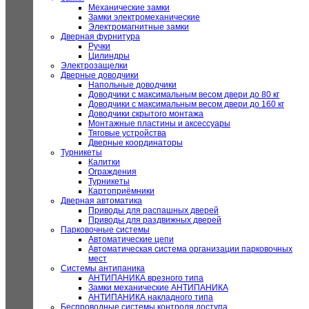
Механические замки
Замки электромеханические
Электромагнитные замки
Дверная фурнитура
Ручки
Цилиндры
Электрозащелки
Дверные доводчики
Напольные доводчики
Доводчики с максимальным весом двери до 80 кг
Доводчики с максимальным весом двери до 160 кг
Доводчики скрытого монтажа
Монтажные пластины и аксессуары
Тяговые устройства
Дверные координаторы
Турникеты
Калитки
Ограждения
Турникеты
Картоприёмники
Дверная автоматика
Приводы для распашных дверей
Приводы для раздвижных дверей
Парковочные системы
Автоматические цепи
Автоматическая система организации парковочных
мест
Системы антипаника
АНТИПАНИКА врезного типа
Замки механические АНТИПАНИКА
АНТИПАНИКА накладного типа
Беспроводные системы контроля доступа