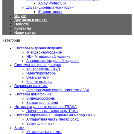
Abloy Protec Cliq
Дистанционный мониторинг
IP мониторинг
Услуги
Доставка и оплата
Новости
Контакты
Наши сайты
Категории
Системы видеонаблюдения
IP видеонаблюдение
HD-TVI видеонаблюдение
Аналоговое видеонаблюдение
Системы контроля доступа
Контроллеры СКУД
Идентификаторы
Считыватели
Кнопки выхода
Охранные системы
Беспроводная смарт - система AJAX
Системы домофонии
Видеодомофоны
Вызывные панели
Интеллектуальные решения TRAKA
Электронные ключницы Traka
Система управления шкафчиками Nedap LoXS
Аппаратная часть Nedap LoXS
Замки для ячеек
Замки
Механические замки