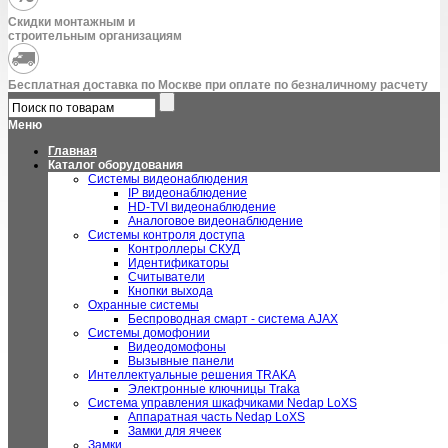
Скидки монтажным и
строительным организациям
Бесплатная доставка по Москве при оплате по безналичному расчету
Меню
Главная
Каталог оборудования
Системы видеонаблюдения
IP видеонаблюдение
HD-TVI видеонаблюдение
Аналоговое видеонаблюдение
Системы контроля доступа
Контроллеры СКУД
Идентификаторы
Считыватели
Кнопки выхода
Охранные системы
Беспроводная смарт - система AJAX
Системы домофонии
Видеодомофоны
Вызывные панели
Интеллектуальные решения TRAKA
Электронные ключницы Traka
Система управления шкафчиками Nedap LoXS
Аппаратная часть Nedap LoXS
Замки для ячеек
Замки