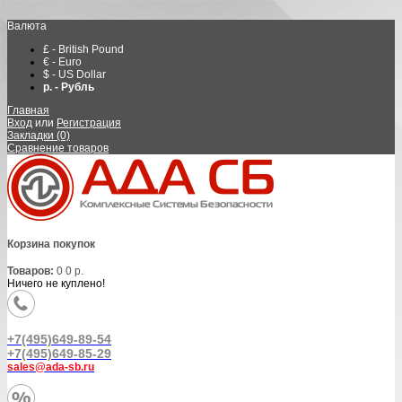
Валюта
£ - British Pound
€ - Euro
$ - US Dollar
р. - Рубль
Главная
Вход
или
Регистрация
Закладки (0)
Сравнение товаров
Корзина покупок
Товаров:
0
0 р.
Ничего не куплено!
+7(495)649-89-54
+7(495)649-85-29
sales@ada-sb.ru