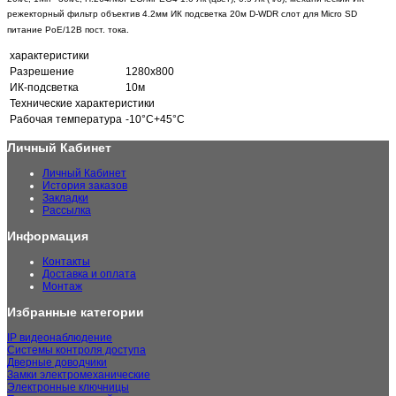
режекторный фильтр
объектив 4.2мм
ИК подсветка 20м
D-WDR слот для Micro SD
питание PoE/12В пост. тока.
характеристики
Разрешение
1280x800
ИК-подсветка
10м
Технические характеристики
Рабочая температура
-10°C+45°C
Личный Кабинет
Личный Кабинет
История заказов
Закладки
Рассылка
Информация
Контакты
Доставка и оплата
Монтаж
Избранные категории
IP видеонаблюдение
Системы контроля доступа
Дверные доводчики
Замки электромеханические
Электронные ключницы