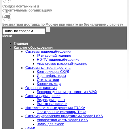
Скидки монтажным и
строительным организациям
Бесплатная доставка по Москве при оплате по безналичному расчету
Меню
Главная
Каталог оборудования
Системы видеонаблюдения
IP видеонаблюдение
HD-TVI видеонаблюдение
Аналоговое видеонаблюдение
Системы контроля доступа
Контроллеры СКУД
Идентификаторы
Считыватели
Кнопки выхода
Охранные системы
Беспроводная смарт - система AJAX
Системы домофонии
Видеодомофоны
Вызывные панели
Интеллектуальные решения TRAKA
Электронные ключницы Traka
Система управления шкафчиками Nedap LoXS
Аппаратная часть Nedap LoXS
Замки для ячеек
Замки