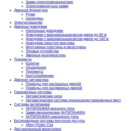
Замки электромеханические
Электромагнитные замки
Дверная фурнитура
Ручки
Цилиндры
Электрозащелки
Дверные доводчики
Напольные доводчики
Доводчики с максимальным весом двери до 80 кг
Доводчики с максимальным весом двери до 160 кг
Доводчики скрытого монтажа
Монтажные пластины и аксессуары
Тяговые устройства
Дверные координаторы
Турникеты
Калитки
Ограждения
Турникеты
Картоприёмники
Дверная автоматика
Приводы для распашных дверей
Приводы для раздвижных дверей
Парковочные системы
Автоматические цепи
Автоматическая система организации парковочных мест
Системы антипаника
АНТИПАНИКА врезного типа
Замки механические АНТИПАНИКА
АНТИПАНИКА накладного типа
Беспроводные системы контроля доступа
Abloy Protec Cliq
Дистанционный мониторинг