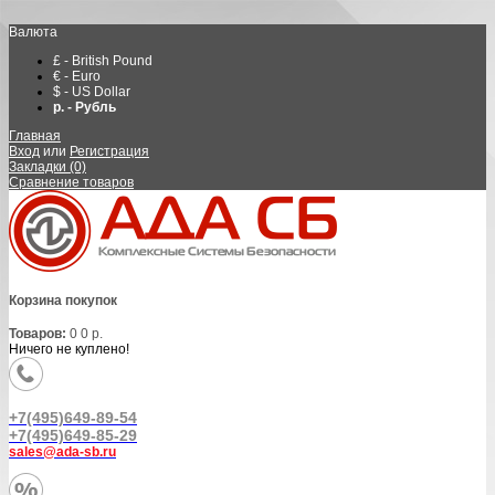
Валюта
£ - British Pound
€ - Euro
$ - US Dollar
р. - Рубль
Главная
Вход
или
Регистрация
Закладки (0)
Сравнение товаров
Корзина покупок
Товаров:
0
0 р.
Ничего не куплено!
+7(495)649-89-54
+7(495)649-85-29
sales@ada-sb.ru