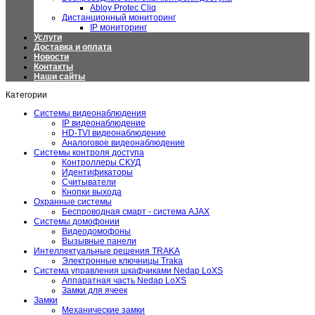
Abloy Protec Cliq
Дистанционный мониторинг
IP мониторинг
Услуги
Доставка и оплата
Новости
Контакты
Наши сайты
Категории
Системы видеонаблюдения
IP видеонаблюдение
HD-TVI видеонаблюдение
Аналоговое видеонаблюдение
Системы контроля доступа
Контроллеры СКУД
Идентификаторы
Считыватели
Кнопки выхода
Охранные системы
Беспроводная смарт - система AJAX
Системы домофонии
Видеодомофоны
Вызывные панели
Интеллектуальные решения TRAKA
Электронные ключницы Traka
Система управления шкафчиками Nedap LoXS
Аппаратная часть Nedap LoXS
Замки для ячеек
Замки
Механические замки