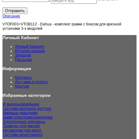
Отправить
Описание
VTOF003+VTOB112 - Dahua - комплект рамки с боксом для врезной
установки 3-х модулей
Личный Кабинет
Личный Кабинет
История заказов
Закладки
Рассылка
Информация
Контакты
Доставка и оплата
Монтаж
Избранные категории
IP видеонаблюдение
Системы контроля доступа
Дверные доводчики
Замки электромеханические
Электронные ключницы
Приводы для дверей
Автоматика для ворот
Системы мониторинга