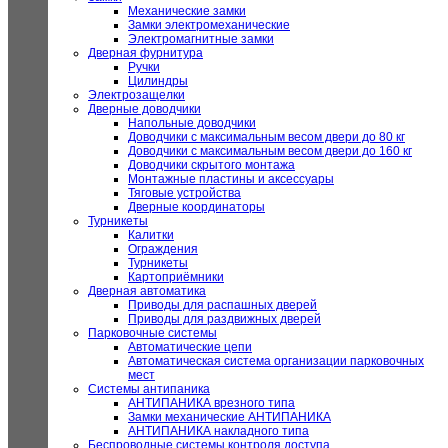
Механические замки
Замки электромеханические
Электромагнитные замки
Дверная фурнитура
Ручки
Цилиндры
Электрозащелки
Дверные доводчики
Напольные доводчики
Доводчики с максимальным весом двери до 80 кг
Доводчики с максимальным весом двери до 160 кг
Доводчики скрытого монтажа
Монтажные пластины и аксессуары
Тяговые устройства
Дверные координаторы
Турникеты
Калитки
Ограждения
Турникеты
Картоприёмники
Дверная автоматика
Приводы для распашных дверей
Приводы для раздвижных дверей
Парковочные системы
Автоматические цепи
Автоматическая система организации парковочных
мест
Системы антипаника
АНТИПАНИКА врезного типа
Замки механические АНТИПАНИКА
АНТИПАНИКА накладного типа
Беспроводные системы контроля доступа