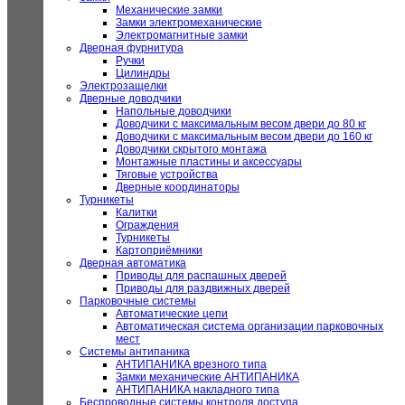
Механические замки
Замки электромеханические
Электромагнитные замки
Дверная фурнитура
Ручки
Цилиндры
Электрозащелки
Дверные доводчики
Напольные доводчики
Доводчики с максимальным весом двери до 80 кг
Доводчики с максимальным весом двери до 160 кг
Доводчики скрытого монтажа
Монтажные пластины и аксессуары
Тяговые устройства
Дверные координаторы
Турникеты
Калитки
Ограждения
Турникеты
Картоприёмники
Дверная автоматика
Приводы для распашных дверей
Приводы для раздвижных дверей
Парковочные системы
Автоматические цепи
Автоматическая система организации парковочных
мест
Системы антипаника
АНТИПАНИКА врезного типа
Замки механические АНТИПАНИКА
АНТИПАНИКА накладного типа
Беспроводные системы контроля доступа