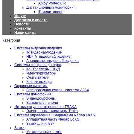
Abloy Protec Cliq
Дистанционный мониторинг
IP мониторинг
Услуги
Доставка и оплата
Новости
Контакты
Наши сайты
Категории
Системы видеонаблюдения
IP видеонаблюдение
HD-TVI видеонаблюдение
Аналоговое видеонаблюдение
Системы контроля доступа
Контроллеры СКУД
Идентификаторы
Считыватели
Кнопки выхода
Охранные системы
Беспроводная смарт - система AJAX
Системы домофонии
Видеодомофоны
Вызывные панели
Интеллектуальные решения TRAKA
Электронные ключницы Traka
Система управления шкафчиками Nedap LoXS
Аппаратная часть Nedap LoXS
Замки для ячеек
Замки
Механические замки