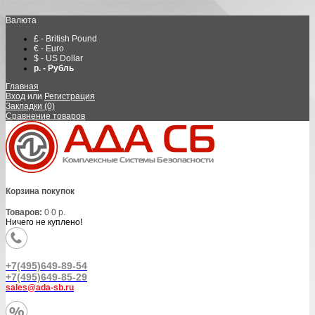
Валюта
£ - British Pound
€ - Euro
$ - US Dollar
р. - Рубль
Главная
Вход
или
Регистрация
Закладки (0)
Сравнение товаров
Корзина покупок
Товаров:
0
0 р.
Ничего не куплено!
+7(495)649-89-54
+7(495)649-85-29
sales@ada-sb.ru