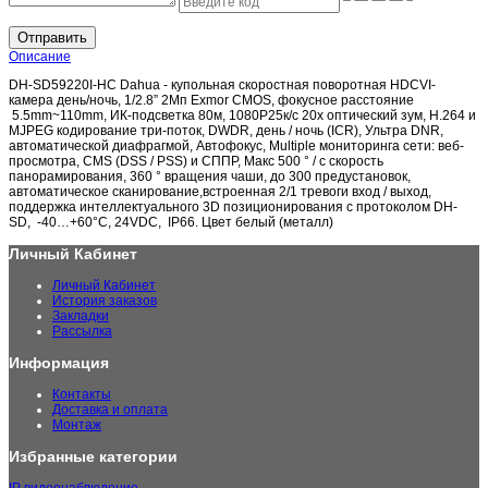
Отправить
Описание
DH-SD59220I-HC Dahua - купольная скоростная поворотная HDCVI-
камера день/ночь, 1/2.8” 2Мп Exmor CMOS, фокусное расстояние
5.5mm~110mm, ИК-подсветка 80м, 1080P25к/с 20x оптический зум, H.264 и
MJPEG кодирование три-поток, DWDR, день / ночь (ICR), Ультра DNR,
автоматической диафрагмой, Автофокус, Multiple мониторинга сети: веб-
просмотра, CMS (DSS / PSS) и СППР, Макс 500 ° / с скорость
панорамирования, 360 ° вращения чаши, до 300 предустановок,
автоматическое сканирование,встроенная 2/1 тревоги вход / выход,
поддержка интеллектуального 3D позиционирования с протоколом DH-
SD, -40…+60°C, 24VDC, IP66. Цвет белый (металл)
Личный Кабинет
Личный Кабинет
История заказов
Закладки
Рассылка
Информация
Контакты
Доставка и оплата
Монтаж
Избранные категории