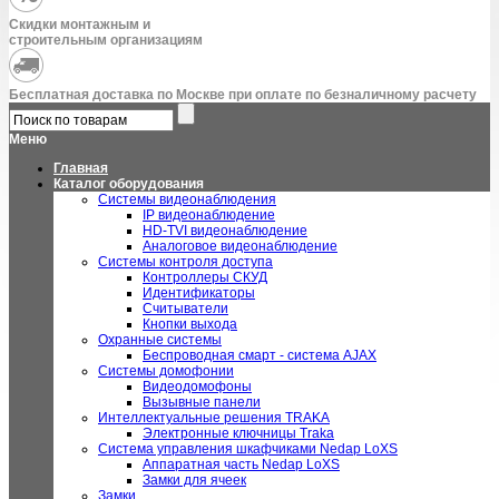
Скидки монтажным и
строительным организациям
Бесплатная доставка по Москве при оплате по безналичному расчету
Меню
Главная
Каталог оборудования
Системы видеонаблюдения
IP видеонаблюдение
HD-TVI видеонаблюдение
Аналоговое видеонаблюдение
Системы контроля доступа
Контроллеры СКУД
Идентификаторы
Считыватели
Кнопки выхода
Охранные системы
Беспроводная смарт - система AJAX
Системы домофонии
Видеодомофоны
Вызывные панели
Интеллектуальные решения TRAKA
Электронные ключницы Traka
Система управления шкафчиками Nedap LoXS
Аппаратная часть Nedap LoXS
Замки для ячеек
Замки