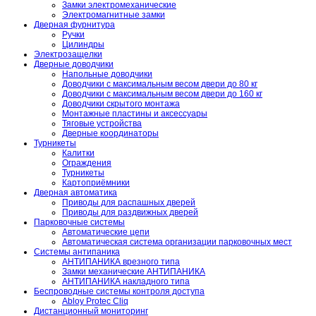
Замки электромеханические
Электромагнитные замки
Дверная фурнитура
Ручки
Цилиндры
Электрозащелки
Дверные доводчики
Напольные доводчики
Доводчики с максимальным весом двери до 80 кг
Доводчики с максимальным весом двери до 160 кг
Доводчики скрытого монтажа
Монтажные пластины и аксессуары
Тяговые устройства
Дверные координаторы
Турникеты
Калитки
Ограждения
Турникеты
Картоприёмники
Дверная автоматика
Приводы для распашных дверей
Приводы для раздвижных дверей
Парковочные системы
Автоматические цепи
Автоматическая система организации парковочных мест
Системы антипаника
АНТИПАНИКА врезного типа
Замки механические АНТИПАНИКА
АНТИПАНИКА накладного типа
Беспроводные системы контроля доступа
Abloy Protec Cliq
Дистанционный мониторинг