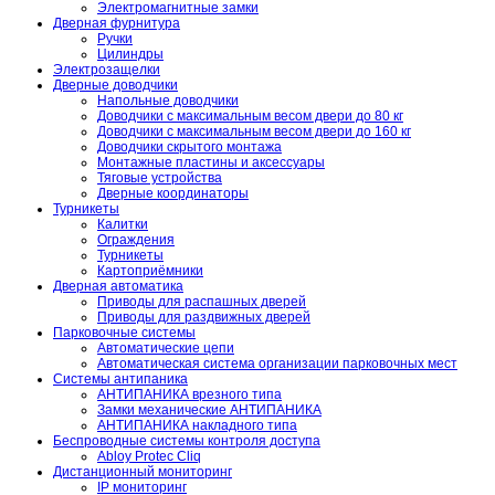
Электромагнитные замки
Дверная фурнитура
Ручки
Цилиндры
Электрозащелки
Дверные доводчики
Напольные доводчики
Доводчики с максимальным весом двери до 80 кг
Доводчики с максимальным весом двери до 160 кг
Доводчики скрытого монтажа
Монтажные пластины и аксессуары
Тяговые устройства
Дверные координаторы
Турникеты
Калитки
Ограждения
Турникеты
Картоприёмники
Дверная автоматика
Приводы для распашных дверей
Приводы для раздвижных дверей
Парковочные системы
Автоматические цепи
Автоматическая система организации парковочных мест
Системы антипаника
АНТИПАНИКА врезного типа
Замки механические АНТИПАНИКА
АНТИПАНИКА накладного типа
Беспроводные системы контроля доступа
Abloy Protec Cliq
Дистанционный мониторинг
IP мониторинг