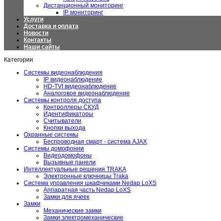
Дистанционный мониторинг
IP мониторинг
Услуги
Доставка и оплата
Новости
Контакты
Наши сайты
Категории
Системы видеонаблюдения
IP видеонаблюдение
HD-TVI видеонаблюдение
Аналоговое видеонаблюдение
Системы контроля доступа
Контроллеры СКУД
Идентификаторы
Считыватели
Кнопки выхода
Охранные системы
Беспроводная смарт - система AJAX
Системы домофонии
Видеодомофоны
Вызывные панели
Интеллектуальные решения TRAKA
Электронные ключницы Traka
Система управления шкафчиками Nedap LoXS
Аппаратная часть Nedap LoXS
Замки для ячеек
Замки
Механические замки
Замки электромеханические