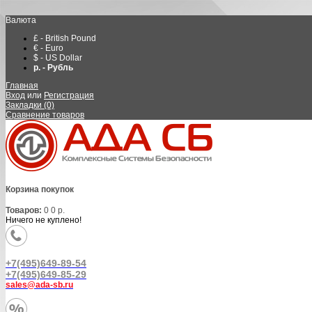
Валюта
£ - British Pound
€ - Euro
$ - US Dollar
р. - Рубль
Главная
Вход
или
Регистрация
Закладки (0)
Сравнение товаров
Корзина покупок
Товаров:
0
0 р.
Ничего не куплено!
+7(495)649-89-54
+7(495)649-85-29
sales@ada-sb.ru