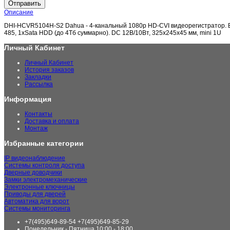
Отправить
Описание
DHI-HCVR5104H-S2 Dahua - 4-канальный 1080р HD-CVI видеорегистратор. Видео 
485, 1xSata HDD (до 4Тб суммарно). DC 12В/10Вт, 325x245x45 мм, mini 1U
Личный Кабинет
Личный Кабинет
История заказов
Закладки
Рассылка
Информация
Контакты
Доставка и оплата
Монтаж
Избранные категории
IP видеонаблюдение
Системы контроля доступа
Дверные доводчики
Замки электромеханические
Электронные ключницы
Приводы для дверей
Автоматика для ворот
Системы мониторинга
+7(495)649-89-54 +7(495)649-85-29
Понедельник - Пятница 10:00 - 18:00