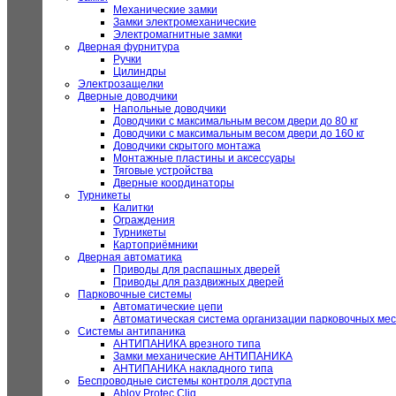
Механические замки
Замки электромеханические
Электромагнитные замки
Дверная фурнитура
Ручки
Цилиндры
Электрозащелки
Дверные доводчики
Напольные доводчики
Доводчики с максимальным весом двери до 80 кг
Доводчики с максимальным весом двери до 160 кг
Доводчики скрытого монтажа
Монтажные пластины и аксессуары
Тяговые устройства
Дверные координаторы
Турникеты
Калитки
Ограждения
Турникеты
Картоприёмники
Дверная автоматика
Приводы для распашных дверей
Приводы для раздвижных дверей
Парковочные системы
Автоматические цепи
Автоматическая система организации парковочных мес
Системы антипаника
АНТИПАНИКА врезного типа
Замки механические АНТИПАНИКА
АНТИПАНИКА накладного типа
Беспроводные системы контроля доступа
Abloy Protec Cliq