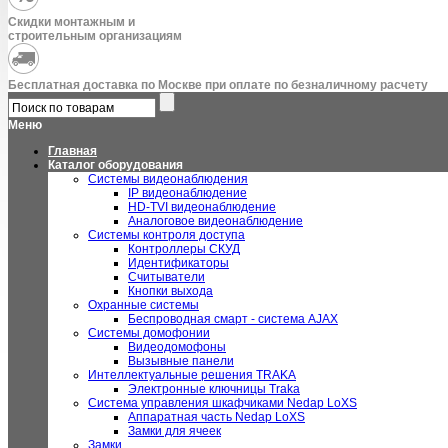
Скидки монтажным и
строительным организациям
Бесплатная доставка по Москве при оплате по безналичному расчету
Меню
Главная
Каталог оборудования
Системы видеонаблюдения
IP видеонаблюдение
HD-TVI видеонаблюдение
Аналоговое видеонаблюдение
Системы контроля доступа
Контроллеры СКУД
Идентификаторы
Считыватели
Кнопки выхода
Охранные системы
Беспроводная смарт - система AJAX
Системы домофонии
Видеодомофоны
Вызывные панели
Интеллектуальные решения TRAKA
Электронные ключницы Traka
Система управления шкафчиками Nedap LoXS
Аппаратная часть Nedap LoXS
Замки для ячеек
Замки