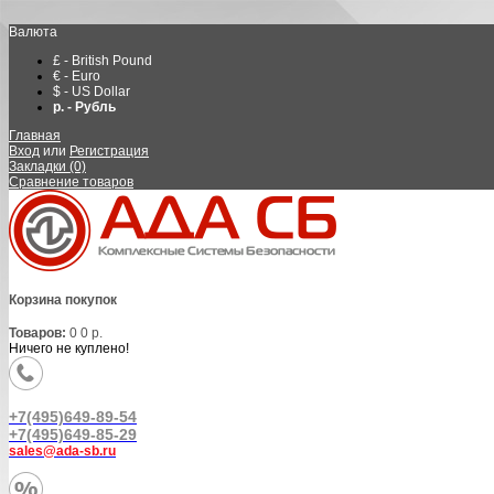
Валюта
£ - British Pound
€ - Euro
$ - US Dollar
р. - Рубль
Главная
Вход
или
Регистрация
Закладки (0)
Сравнение товаров
Корзина покупок
Товаров:
0
0 р.
Ничего не куплено!
+7(495)649-89-54
+7(495)649-85-29
sales@ada-sb.ru