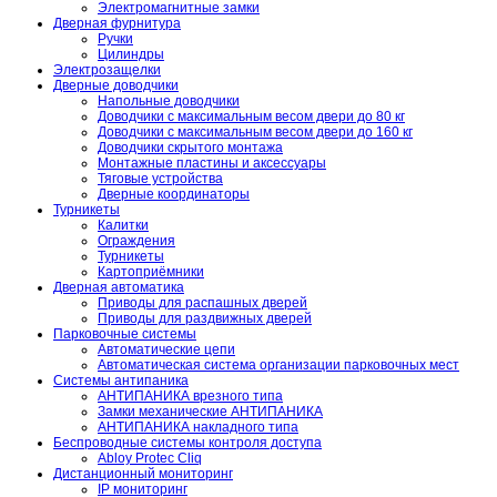
Электромагнитные замки
Дверная фурнитура
Ручки
Цилиндры
Электрозащелки
Дверные доводчики
Напольные доводчики
Доводчики с максимальным весом двери до 80 кг
Доводчики с максимальным весом двери до 160 кг
Доводчики скрытого монтажа
Монтажные пластины и аксессуары
Тяговые устройства
Дверные координаторы
Турникеты
Калитки
Ограждения
Турникеты
Картоприёмники
Дверная автоматика
Приводы для распашных дверей
Приводы для раздвижных дверей
Парковочные системы
Автоматические цепи
Автоматическая система организации парковочных мест
Системы антипаника
АНТИПАНИКА врезного типа
Замки механические АНТИПАНИКА
АНТИПАНИКА накладного типа
Беспроводные системы контроля доступа
Abloy Protec Cliq
Дистанционный мониторинг
IP мониторинг