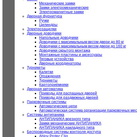
Механические замки
Замки электромеханические
Электромагнитные замки
Дверная фурнитура
Ручки
Цилиндры
Электрозащелки
Дверные доводчики
Напольные доводчики
Доводчики с максимальным весом двери до 80 кг
Доводчики с максимальным весом двери до 160 кг
Доводчики скрытого монтажа
Монтажные пластины и аксессуары
Тяговые устройства
Дверные координаторы
Турникеты
Калитки
Ограждения
Турникеты
Картоприёмники
Дверная автоматика
Приводы для распашных дверей
Приводы для раздвижных дверей
Парковочные системы
Автоматические цепи
Автоматическая система организации парковочных мес
Системы антипаника
АНТИПАНИКА врезного типа
Замки механические АНТИПАНИКА
АНТИПАНИКА накладного типа
Беспроводные системы контроля доступа
Abloy Protec Cliq