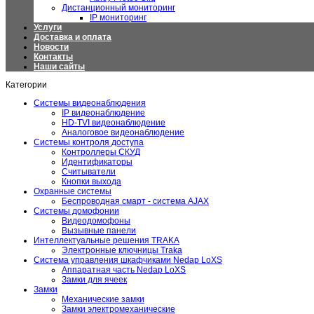
Дистанционный мониторинг
IP мониторинг
Услуги
Доставка и оплата
Новости
Контакты
Наши сайты
Категории
Системы видеонаблюдения
IP видеонаблюдение
HD-TVI видеонаблюдение
Аналоговое видеонаблюдение
Системы контроля доступа
Контроллеры СКУД
Идентификаторы
Считыватели
Кнопки выхода
Охранные системы
Беспроводная смарт - система AJAX
Системы домофонии
Видеодомофоны
Вызывные панели
Интеллектуальные решения TRAKA
Электронные ключницы Traka
Система управления шкафчиками Nedap LoXS
Аппаратная часть Nedap LoXS
Замки для ячеек
Замки
Механические замки
Замки электромеханические