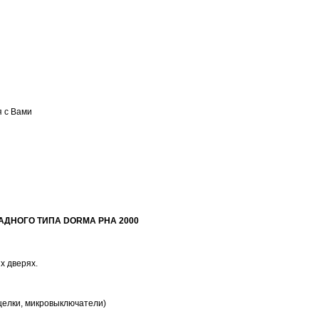
я с Вами
ДНОГО ТИПА DORMA PHA 2000
х дверях.
щелки, микровыключатели)