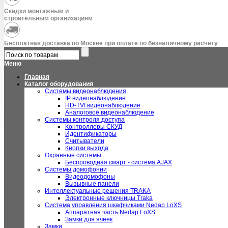
Скидки монтажным и
строительным организациям
Бесплатная доставка по Москве при оплате по безналичному расчету
Меню
Главная
Каталог оборудования
Системы видеонаблюдения
IP видеонаблюдение
HD-TVI видеонаблюдение
Аналоговое видеонаблюдение
Системы контроля доступа
Контроллеры СКУД
Идентификаторы
Считыватели
Кнопки выхода
Охранные системы
Беспроводная смарт - система AJAX
Системы домофонии
Видеодомофоны
Вызывные панели
Интеллектуальные решения TRAKA
Электронные ключницы Traka
Система управления шкафчиками Nedap LoXS
Аппаратная часть Nedap LoXS
Замки для ячеек
Замки