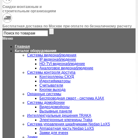
Скидки монтажным и
строительным организациям
Бесплатная доставка по Москве при оплате по безналичному расчету
Меню
Главная
Каталог оборудования
Системы видеонаблюдения
IP видеонаблюдение
HD-TVI видеонаблюдение
Аналоговое видеонаблюдение
Системы контроля доступа
Контроллеры СКУД
Идентификаторы
Считыватели
Кнопки выхода
Охранные системы
Беспроводная смарт - система AJAX
Системы домофонии
Видеодомофоны
Вызывные панели
Интеллектуальные решения TRAKA
Электронные ключницы Traka
Система управления шкафчиками Nedap LoXS
Аппаратная часть Nedap LoXS
Замки для ячеек
Замки