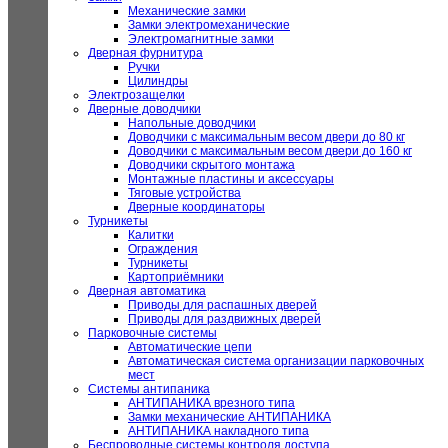
Механические замки
Замки электромеханические
Электромагнитные замки
Дверная фурнитура
Ручки
Цилиндры
Электрозащелки
Дверные доводчики
Напольные доводчики
Доводчики с максимальным весом двери до 80 кг
Доводчики с максимальным весом двери до 160 кг
Доводчики скрытого монтажа
Монтажные пластины и аксессуары
Тяговые устройства
Дверные координаторы
Турникеты
Калитки
Ограждения
Турникеты
Картоприёмники
Дверная автоматика
Приводы для распашных дверей
Приводы для раздвижных дверей
Парковочные системы
Автоматические цепи
Автоматическая система организации парковочных
мест
Системы антипаника
АНТИПАНИКА врезного типа
Замки механические АНТИПАНИКА
АНТИПАНИКА накладного типа
Беспроводные системы контроля доступа