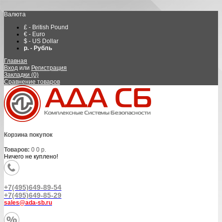
Валюта
£ - British Pound
€ - Euro
$ - US Dollar
р. - Рубль
Главная
Вход
или
Регистрация
Закладки (0)
Сравнение товаров
Корзина покупок
Товаров:
0
0 р.
Ничего не куплено!
+7(495)649-89-54
+7(495)649-85-29
sales@ada-sb.ru