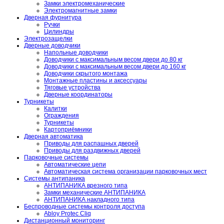
Замки электромеханические
Электромагнитные замки
Дверная фурнитура
Ручки
Цилиндры
Электрозащелки
Дверные доводчики
Напольные доводчики
Доводчики с максимальным весом двери до 80 кг
Доводчики с максимальным весом двери до 160 кг
Доводчики скрытого монтажа
Монтажные пластины и аксессуары
Тяговые устройства
Дверные координаторы
Турникеты
Калитки
Ограждения
Турникеты
Картоприёмники
Дверная автоматика
Приводы для распашных дверей
Приводы для раздвижных дверей
Парковочные системы
Автоматические цепи
Автоматическая система организации парковочных мест
Системы антипаника
АНТИПАНИКА врезного типа
Замки механические АНТИПАНИКА
АНТИПАНИКА накладного типа
Беспроводные системы контроля доступа
Abloy Protec Cliq
Дистанционный мониторинг