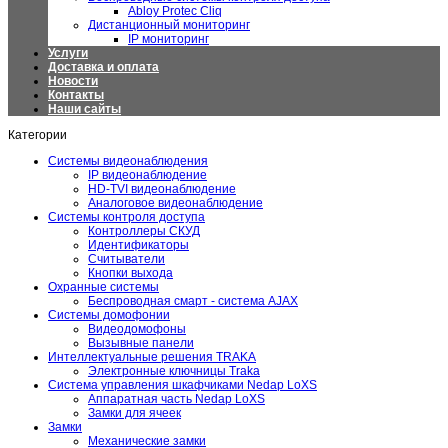
Abloy Protec Cliq
Дистанционный мониторинг
IP мониторинг
Услуги
Доставка и оплата
Новости
Контакты
Наши сайты
Категории
Системы видеонаблюдения
IP видеонаблюдение
HD-TVI видеонаблюдение
Аналоговое видеонаблюдение
Системы контроля доступа
Контроллеры СКУД
Идентификаторы
Считыватели
Кнопки выхода
Охранные системы
Беспроводная смарт - система AJAX
Системы домофонии
Видеодомофоны
Вызывные панели
Интеллектуальные решения TRAKA
Электронные ключницы Traka
Система управления шкафчиками Nedap LoXS
Аппаратная часть Nedap LoXS
Замки для ячеек
Замки
Механические замки