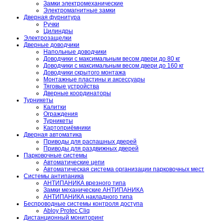
Замки электромеханические
Электромагнитные замки
Дверная фурнитура
Ручки
Цилиндры
Электрозащелки
Дверные доводчики
Напольные доводчики
Доводчики с максимальным весом двери до 80 кг
Доводчики с максимальным весом двери до 160 кг
Доводчики скрытого монтажа
Монтажные пластины и аксессуары
Тяговые устройства
Дверные координаторы
Турникеты
Калитки
Ограждения
Турникеты
Картоприёмники
Дверная автоматика
Приводы для распашных дверей
Приводы для раздвижных дверей
Парковочные системы
Автоматические цепи
Автоматическая система организации парковочных мест
Системы антипаника
АНТИПАНИКА врезного типа
Замки механические АНТИПАНИКА
АНТИПАНИКА накладного типа
Беспроводные системы контроля доступа
Abloy Protec Cliq
Дистанционный мониторинг