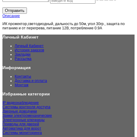
Отправить
Описание
ИК прожектор,светодиодный, дальность до 50м, угол 30гр., защита по
питанию и от перегрева, питание 12В, потребление 0.9А
Личный Кабинет
Личный Кабинет
История заказов
Закладки
Рассылка
Информация
Контакты
Доставка и оплата
Монтаж
Избранные категории
IP видеонаблюдение
Системы контроля доступа
Дверные доводчики
Замки электромеханические
Электронные ключницы
Приводы для дверей
Автоматика для ворот
Системы мониторинга