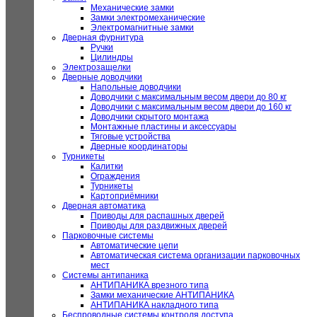
Механические замки
Замки электромеханические
Электромагнитные замки
Дверная фурнитура
Ручки
Цилиндры
Электрозащелки
Дверные доводчики
Напольные доводчики
Доводчики с максимальным весом двери до 80 кг
Доводчики с максимальным весом двери до 160 кг
Доводчики скрытого монтажа
Монтажные пластины и аксессуары
Тяговые устройства
Дверные координаторы
Турникеты
Калитки
Ограждения
Турникеты
Картоприёмники
Дверная автоматика
Приводы для распашных дверей
Приводы для раздвижных дверей
Парковочные системы
Автоматические цепи
Автоматическая система организации парковочных
мест
Системы антипаника
АНТИПАНИКА врезного типа
Замки механические АНТИПАНИКА
АНТИПАНИКА накладного типа
Беспроводные системы контроля доступа