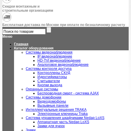
Скидки монтажным и
строительным организациям
Бесплатная доставка по Москве при оплате по безналичному расчету
Меню
Главная
Каталог оборудования
Системы видеонаблюдения
IP видеонаблюдение
HD-TVI видеонаблюдение
Аналоговое видеонаблюдение
Системы контроля доступа
Контроллеры СКУД
Идентификаторы
Считыватели
Кнопки выхода
Охранные системы
Беспроводная смарт - система AJAX
Системы домофонии
Видеодомофоны
Вызывные панели
Интеллектуальные решения TRAKA
Электронные ключницы Traka
Система управления шкафчиками Nedap LoXS
Аппаратная часть Nedap LoXS
Замки для ячеек
Замки