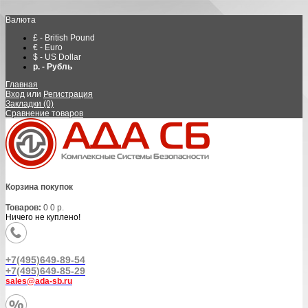
Валюта
£ - British Pound
€ - Euro
$ - US Dollar
р. - Рубль
Главная
Вход
или
Регистрация
Закладки (0)
Сравнение товаров
Корзина покупок
Товаров:
0
0 р.
Ничего не куплено!
+7(495)649-89-54
+7(495)649-85-29
sales@ada-sb.ru