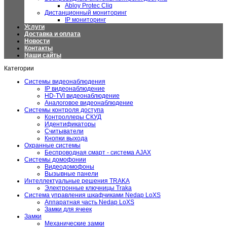
Abloy Protec Cliq
Дистанционный мониторинг
IP мониторинг
Услуги
Доставка и оплата
Новости
Контакты
Наши сайты
Категории
Системы видеонаблюдения
IP видеонаблюдение
HD-TVI видеонаблюдение
Аналоговое видеонаблюдение
Системы контроля доступа
Контроллеры СКУД
Идентификаторы
Считыватели
Кнопки выхода
Охранные системы
Беспроводная смарт - система AJAX
Системы домофонии
Видеодомофоны
Вызывные панели
Интеллектуальные решения TRAKA
Электронные ключницы Traka
Система управления шкафчиками Nedap LoXS
Аппаратная часть Nedap LoXS
Замки для ячеек
Замки
Механические замки