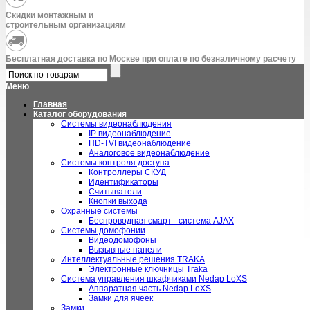
Скидки монтажным и
строительным организациям
Бесплатная доставка по Москве при оплате по безналичному расчету
Меню
Главная
Каталог оборудования
Системы видеонаблюдения
IP видеонаблюдение
HD-TVI видеонаблюдение
Аналоговое видеонаблюдение
Системы контроля доступа
Контроллеры СКУД
Идентификаторы
Считыватели
Кнопки выхода
Охранные системы
Беспроводная смарт - система AJAX
Системы домофонии
Видеодомофоны
Вызывные панели
Интеллектуальные решения TRAKA
Электронные ключницы Traka
Система управления шкафчиками Nedap LoXS
Аппаратная часть Nedap LoXS
Замки для ячеек
Замки