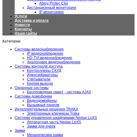
Abloy Protec Cliq
Дистанционный мониторинг
IP мониторинг
Услуги
Доставка и оплата
Новости
Контакты
Наши сайты
Категории
Системы видеонаблюдения
IP видеонаблюдение
HD-TVI видеонаблюдение
Аналоговое видеонаблюдение
Системы контроля доступа
Контроллеры СКУД
Идентификаторы
Считыватели
Кнопки выхода
Охранные системы
Беспроводная смарт - система AJAX
Системы домофонии
Видеодомофоны
Вызывные панели
Интеллектуальные решения TRAKA
Электронные ключницы Traka
Система управления шкафчиками Nedap LoXS
Аппаратная часть Nedap LoXS
Замки для ячеек
Замки
Механические замки