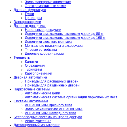
Замки электромеханические
Электромагнитные замки
Дверная фурнитура
Ручки
Цилиндры
Электрозащелки
Дверные доводчики
Напольные доводчики
Доводчики с максимальным весом двери до 80 кг
Доводчики с максимальным весом двери до 160 кг
Доводчики скрытого монтажа
Монтажные пластины и аксессуары
Тяговые устройства
Дверные координаторы
Турникеты
Калитки
Ограждения
Турникеты
Картоприёмники
Дверная автоматика
Приводы для распашных дверей
Приводы для раздвижных дверей
Парковочные системы
Автоматические цепи
Автоматическая система организации парковочных мест
Системы антипаника
АНТИПАНИКА врезного типа
Замки механические АНТИПАНИКА
АНТИПАНИКА накладного типа
Беспроводные системы контроля доступа
Abloy Protec Cliq
Дистанционный мониторинг