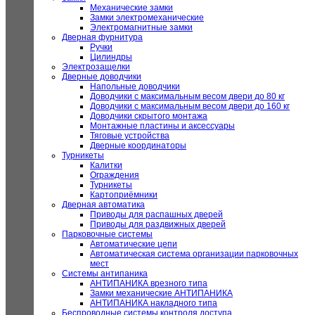
Механические замки
Замки электромеханические
Электромагнитные замки
Дверная фурнитура
Ручки
Цилиндры
Электрозащелки
Дверные доводчики
Напольные доводчики
Доводчики с максимальным весом двери до 80 кг
Доводчики с максимальным весом двери до 160 кг
Доводчики скрытого монтажа
Монтажные пластины и аксессуары
Тяговые устройства
Дверные координаторы
Турникеты
Калитки
Ограждения
Турникеты
Картоприёмники
Дверная автоматика
Приводы для распашных дверей
Приводы для раздвижных дверей
Парковочные системы
Автоматические цепи
Автоматическая система организации парковочных
мест
Системы антипаника
АНТИПАНИКА врезного типа
Замки механические АНТИПАНИКА
АНТИПАНИКА накладного типа
Беспроводные системы контроля доступа