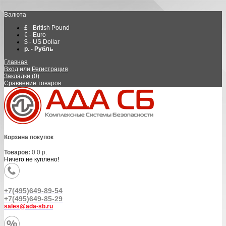
Валюта
£ - British Pound
€ - Euro
$ - US Dollar
р. - Рубль
Главная
Вход
или
Регистрация
Закладки (0)
Сравнение товаров
Корзина покупок
Товаров:
0
0 р.
Ничего не куплено!
+7(495)649-89-54
+7(495)649-85-29
sales@ada-sb.ru